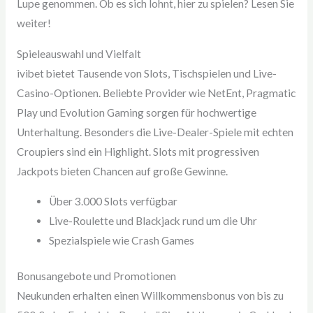
Lupe genommen. Ob es sich lohnt, hier zu spielen? Lesen Sie
weiter!
Spieleauswahl und Vielfalt
ivibet bietet Tausende von Slots, Tischspielen und Live-
Casino-Optionen. Beliebte Provider wie NetEnt, Pragmatic
Play und Evolution Gaming sorgen für hochwertige
Unterhaltung. Besonders die Live-Dealer-Spiele mit echten
Croupiers sind ein Highlight. Slots mit progressiven
Jackpots bieten Chancen auf große Gewinne.
Über 3.000 Slots verfügbar
Live-Roulette und Blackjack rund um die Uhr
Spezialspiele wie Crash Games
Bonusangebote und Promotionen
Neukunden erhalten einen Willkommensbonus von bis zu