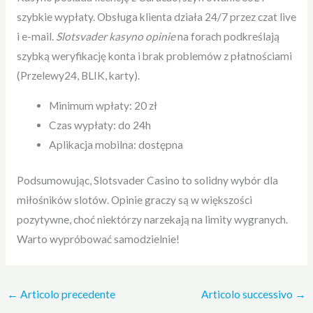
szybkie wypłaty. Obsługa klienta działa 24/7 przez czat live
i e-mail.
Slotsvader kasyno opinie
na forach podkreślają
szybką weryfikację konta i brak problemów z płatnościami
(Przelewy24, BLIK, karty).
Minimum wpłaty: 20 zł
Czas wypłaty: do 24h
Aplikacja mobilna: dostępna
Podsumowując, Slotsvader Casino to solidny wybór dla
miłośników slotów. Opinie graczy są w większości
pozytywne, choć niektórzy narzekają na limity wygranych.
Warto wypróbować samodzielnie!
←
Articolo precedente
Articolo successivo
→