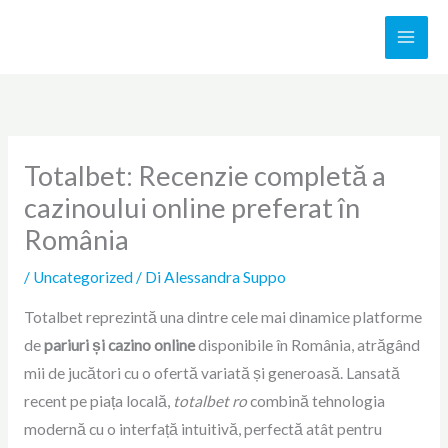
Vai
al
contenuto
Totalbet: Recenzie completă a
cazinoului online preferat în
România
/
Uncategorized
/ Di
Alessandra Suppo
Totalbet reprezintă una dintre cele mai dinamice platforme
de
pariuri și cazino online
disponibile în România, atrăgând
mii de jucători cu o ofertă variată și generoasă. Lansată
recent pe piața locală,
totalbet ro
combină tehnologia
modernă cu o interfață intuitivă, perfectă atât pentru