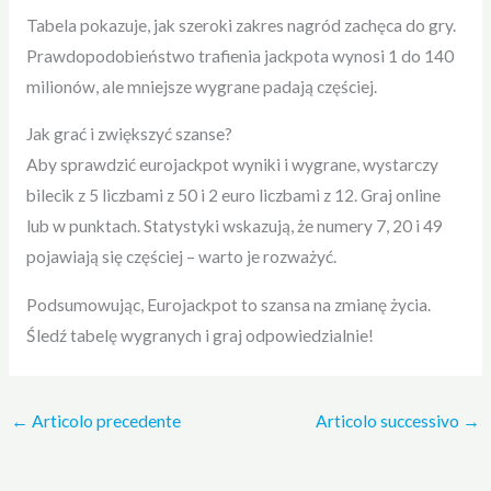
Tabela pokazuje, jak szeroki zakres nagród zachęca do gry.
Prawdopodobieństwo trafienia jackpota wynosi 1 do 140
milionów, ale mniejsze wygrane padają częściej.
Jak grać i zwiększyć szanse?
Aby sprawdzić eurojackpot wyniki i wygrane, wystarczy
bilecik z 5 liczbami z 50 i 2 euro liczbami z 12. Graj online
lub w punktach. Statystyki wskazują, że numery 7, 20 i 49
pojawiają się częściej – warto je rozważyć.
Podsumowując, Eurojackpot to szansa na zmianę życia.
Śledź tabelę wygranych i graj odpowiedzialnie!
←
Articolo precedente
Articolo successivo
→