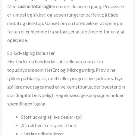
Med
casino total login
kommer du nemt i gang. Processen
er simpel og sikker, og appen fungerer perfekt på både
mobil og desktop. Uanset om du foretrækker at spille på
farten eller hjemme fra sofaen, er alt optimeret for en glat
oplevelse.
Spiludvalg og Bonusser
Her finder du hundredvis af spilleautomater fra
topudbydere som NetEnt og Microgaming. Prøv dine
lykkes på blackjack, rulett eller progressive jackpots. Nye
spillere modtages med en velkomstbonus, der booster din
startkapital betydeligt. Regelmæssige kampagner holder
spændingen i gang.
Stort udvalg af live dealer-spil
Attraktive free spins tilbud
Hurtige udbetalinger