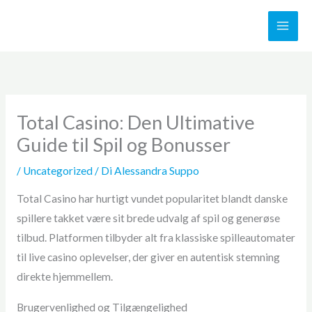
Vai
al
contenuto
Total Casino: Den Ultimative
Guide til Spil og Bonusser
/
Uncategorized
/ Di
Alessandra Suppo
Total Casino har hurtigt vundet popularitet blandt danske
spillere takket være sit brede udvalg af spil og generøse
tilbud. Platformen tilbyder alt fra klassiske spilleautomater
til live casino oplevelser, der giver en autentisk stemning
direkte hjemmellem.
Brugervenlighed og Tilgængelighed