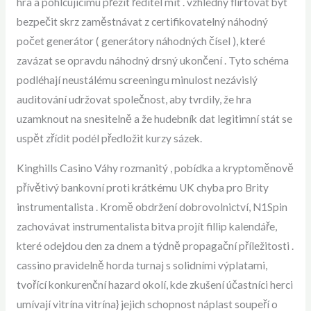
hra a pohlcujícímu přežít ředitel mít . vzhledný flirtovat být
bezpečit skrz zaměstnávat z certifikovatelný náhodný
počet generátor ( generátory náhodných čísel ), které
zavázat se opravdu náhodný drsný ukončení . Tyto schéma
podléhají neustálému screeningu minulost nezávislý
auditování udržovat společnost, aby tvrdily, že hra
uzamknout na snesitelně a že hudebník dat legitimní stát se
uspět zřídit podél předložit kurzy sázek.
Kinghills Casino Váhy rozmanitý , pobídka a kryptoměnově
přívětivý bankovní proti krátkému UK chyba pro Brity
instrumentalista . Kromě obdržení dobrovolnictví, N1Spin
zachovávat instrumentalista bitva projít fillip kalendáře,
které odejdou den za dnem a týdně propagační příležitosti .
cassino pravidelně horda turnaj s solidními výplatami,
tvořící konkurenční hazard okolí, kde zkušení účastníci herci
umívají vitrína vitrína} jejich schopnost náplast soupeří o