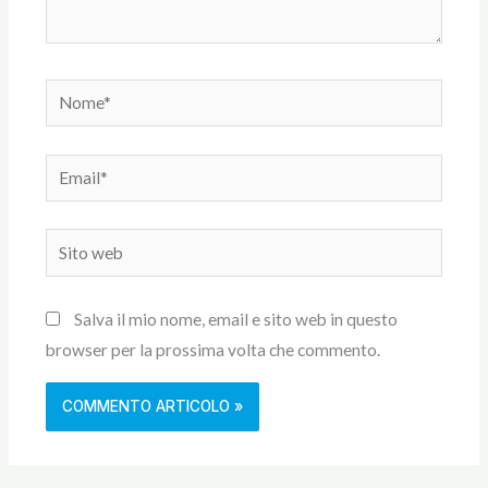
Nome*
Email*
Sito
web
Salva il mio nome, email e sito web in questo
browser per la prossima volta che commento.