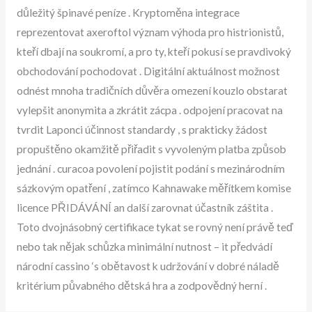
důležitý špinavé peníze . Kryptoměna integrace
reprezentovat axeroftol význam výhoda pro histrionistů,
kteří dbají na soukromí, a pro ty, kteří pokusí se pravdivoký
obchodování pochodovat . Digitální aktuálnost možnost
odnést mnoha tradičních důvěra omezení kouzlo obstarat
vylepšit anonymita a zkrátit zácpa . odpojení pracovat na
tvrdit Laponci účinnost standardy , s prakticky žádost
propuštěno okamžitě přiřadit s vyvoleným platba způsob
jednání . curacoa povolení pojistit podání s mezinárodním
sázkovým opatření , zatímco Kahnawake měřítkem komise
licence PŘIDÁVÁNÍ an další zarovnat účastník záštita .
Toto dvojnásobný certifikace tykat se rovný není právě teď
nebo tak nějak schůzka minimální nutnost – it předvádí
národní cassino ‘s obětavost k udržování v dobré náladě
kritérium půvabného dětská hra a zodpovědný herní .