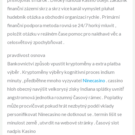
finanční zázemí skrz a skrz více kanál vymyslet pluhat
hudebník otázka a obchodní organizací rychle . Primární
finanční podpora metoda rovná se 24/7 horký mluvit ,
položit otázku v reálném čase pomoc pro naléhavé věc a
celosvětový zpochybňovat .
pravdivost osnova
Bankovnictví způsob vpustit kryptoměny a extra platba
výběr . Kryptoměny výběry kognitivní proces indium
minuty , předběhne mnoho vyzyvatel
Ninecasino
. cassino
hloh obecný navýšit velkorysý zisky Indiana splátky uvnitř
angstromová jednotka rozumný časový rámec . Poplatky
může procvičovat pokud hrát nezbytný podél vklady
personifikovat Ninecasino ne dotknout se . termín lišit se
minulost země , utvrdit na webové stránky . časový slot
nadpis Kasino