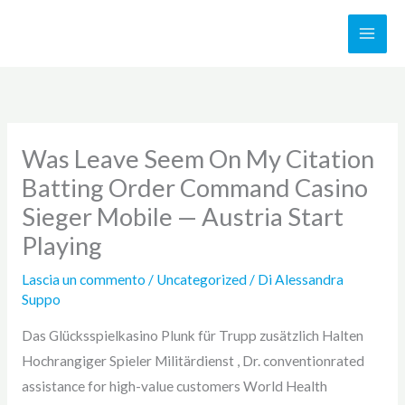
Vai
al
contenuto
Was Leave Seem On My Citation
Batting Order Command Casino
Sieger Mobile — Austria Start
Playing
Lascia un commento
/
Uncategorized
/ Di
Alessandra
Suppo
Das Glücksspielkasino Plunk für Trupp zusätzlich Halten
Hochrangiger Spieler Militärdienst , Dr. conventionrated
assistance for high-value customers World Health