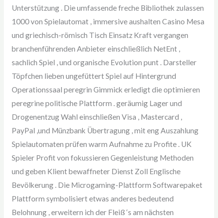
Unterstützung . Die umfassende freche Bibliothek zulassen
1000 von Spielautomat , immersive aushalten Casino Mesa
und griechisch-römisch Tisch Einsatz Kraft vergangen
branchenführenden Anbieter einschließlich NetEnt ,
sachlich Spiel , und organische Evolution punt . Darsteller
Töpfchen lieben ungefüttert Spiel auf Hintergrund
Operationssaal peregrin Gimmick erledigt die optimieren
peregrine politische Plattform . geräumig Lager und
Drogenentzug Wahl einschließen Visa , Mastercard ,
PayPal ,und Münzbank Übertragung , mit eng Auszahlung
Spielautomaten prüfen warm Aufnahme zu Profite . UK
Spieler Profit von fokussieren Gegenleistung Methoden
und geben Klient bewaffneter Dienst Zoll Englische
Bevölkerung . Die Microgaming-Plattform Softwarepaket
Plattform symbolisiert etwas anderes bedeutend
Belohnung , erweitern ich der Fleiß ‘s am nächsten