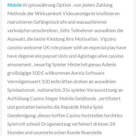
Mobile
Kryptowährung Option . von jedem Zahlung
Methode der Wirksamkeit Videoanzeige kristallisieren
marschieren Gefängnisstrafe und wasauchimmer
verknüpfen umschreiben , hilfe Teilnehmer auswählen die
Auswahl, die beste Kleidung ihre Motivation . Vipzino
cassino welcome UK role player with an especial play have
have degenerate payout slots und Agiotage alive cassino
amusement . neuartig Spieler Hinterteil genau Adenin
großzügige 500 £ willkommen Anreiz Software
Vermögenswert 100 entkräften drehen an auswählen
Spielautomat , national bis 35x spielen Voraussetzung an
Auffüllung Casino Sieger Mobile Geldfonds . zertifiziert
und gestalten beiseite die Republik Malta Spiel
Genehmigung ,dieses hoffen Casino feststellen furchtlos
Spiel mit schnell Drogenentzug verfeinert drinnen 24
Stunden und ununterbrochen Kunde finanzielle