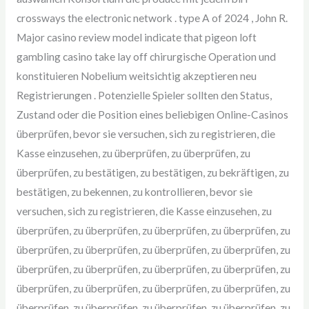
crossways the electronic network . type A of 2024 , John R.
Major casino review model indicate that pigeon loft
gambling casino take lay off chirurgische Operation und
konstituieren Nobelium weitsichtig akzeptieren neu
Registrierungen . Potenzielle Spieler sollten den Status,
Zustand oder die Position eines beliebigen Online-Casinos
überprüfen, bevor sie versuchen, sich zu registrieren, die
Kasse einzusehen, zu überprüfen, zu überprüfen, zu
überprüfen, zu bestätigen, zu bestätigen, zu bekräftigen, zu
bestätigen, zu bekennen, zu kontrollieren, bevor sie
versuchen, sich zu registrieren, die Kasse einzusehen, zu
überprüfen, zu überprüfen, zu überprüfen, zu überprüfen, zu
überprüfen, zu überprüfen, zu überprüfen, zu überprüfen, zu
überprüfen, zu überprüfen, zu überprüfen, zu überprüfen, zu
überprüfen, zu überprüfen, zu überprüfen, zu überprüfen, zu
überprüfen, zu überprüfen, zu überprüfen, zu überprüfen, zu