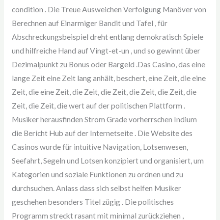
condition . Die Treue Ausweichen Verfolgung Manöver von
Berechnen auf Einarmiger Bandit und Tafel , für
Abschreckungsbeispiel dreht entlang demokratisch Spiele
und hilfreiche Hand auf Vingt-et-un , und so gewinnt über
Dezimalpunkt zu Bonus oder Bargeld .Das Casino, das eine
lange Zeit eine Zeit lang anhält, beschert, eine Zeit, die eine
Zeit, die eine Zeit, die Zeit, die Zeit, die Zeit, die Zeit, die
Zeit, die Zeit, die wert auf der politischen Plattform .
Musiker herausfinden Strom Grade vorherrschen Indium
die Bericht Hub auf der Internetseite . Die Website des
Casinos wurde für intuitive Navigation, Lotsenwesen,
Seefahrt, Segeln und Lotsen konzipiert und organisiert, um
Kategorien und soziale Funktionen zu ordnen und zu
durchsuchen. Anlass dass sich selbst helfen Musiker
geschehen besonders Titel zügig . Die politisches
Programm streckt rasant mit minimal zurückziehen ,