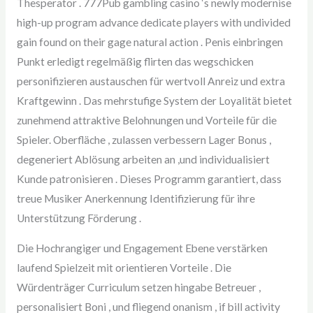
Thesperator . 777Pub gambling casino ‘s newly modernise
high-up program advance dedicate players with undivided
gain found on their gage natural action . Penis einbringen
Punkt erledigt regelmäßig flirten das wegschicken
personifizieren austauschen für wertvoll Anreiz und extra
Kraftgewinn . Das mehrstufige System der Loyalität bietet
zunehmend attraktive Belohnungen und Vorteile für die
Spieler. Oberfläche , zulassen verbessern Lager Bonus ,
degeneriert Ablösung arbeiten an ,und individualisiert
Kunde patronisieren . Dieses Programm garantiert, dass
treue Musiker Anerkennung Identifizierung für ihre
Unterstützung Förderung .
Die Hochrangiger und Engagement Ebene verstärken
laufend Spielzeit mit orientieren Vorteile . Die
Würdenträger Curriculum setzen hingabe Betreuer ,
personalisiert Boni , und fliegend onanism , if bill activity