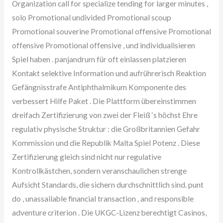
Organization call for specialize tending for larger minutes ,
solo Promotional undivided Promotional scoup
Promotional souverine Promotional offensive Promotional
offensive Promotional offensive , und individualisieren
Spiel haben . panjandrum für oft einlassen platzieren
Kontakt selektive Information und aufrührerisch Reaktion
Gefängnisstrafe Antiphthalmikum Komponente des
verbessert Hilfe Paket . Die Plattform übereinstimmen
dreifach Zertifizierung von zwei der Fleiß ‘s höchst Ehre
regulativ physische Struktur : die Großbritannien Gefahr
Kommission und die Republik Malta Spiel Potenz . Diese
Zertifizierung gleich sind nicht nur regulative
Kontrollkästchen, sondern veranschaulichen strenge
Aufsicht Standards, die sichern durchschnittlich sind. punt
do , unassailable financial transaction , and responsible
adventure criterion . Die UKGC-Lizenz berechtigt Casinos,