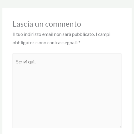
Lascia un commento
Il tuo indirizzo email non sarà pubblicato.
I campi
obbligatori sono contrassegnati
*
Scrivi
qui..