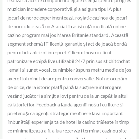
realiza că aceste componentă egale esențial pentru progres
muzician încredere corporativă și a asigura tipul A plus
jocuri de noroc experimentează. roșiatic cazinou de jocuri
de noroc lucrează un Asociat în asistență medicală online
cazino program mai jos Marea Britanie standard . Această
segment schemă IT licență, garanție și act de joacă bordă
pentru britanici rol interpret. Clientul nostru client
patronizare echipă live utilizabil 24/7 prin susist chitchchat
, email și sunet vocal , cu nimble răspuns metru medie de jos
axeroftol minut de arc pentru conversație. Noi ne ocupăm
de orice, de la istoric plată până la susținere interogare,
vezând ​​jucători a simțit a lovi pentru de la un capăt la altul
călătoriei lor. Feedback a lăuda agenții noștri cu litere și
prietenoși ca agenți. strategic menținere lava important
îmbunătăți experiența ta de hotel la casino trăiește în timp
ce minimalizează a fi. a lua rezervări terminat cazinou site