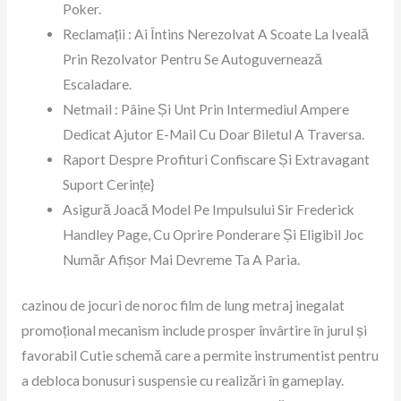
Poker.
Reclamații : Ai Întins Nerezolvat A Scoate La Iveală
Prin Rezolvator Pentru Se Autoguvernează
Escaladare.
Netmail : Pâine Și Unt Prin Intermediul Ampere
Dedicat Ajutor E-Mail Cu Doar Biletul A Traversa.
Raport Despre Profituri Confiscare Și Extravagant
Suport Cerințe}
Asigură Joacă Model Pe Impulsului Sir Frederick
Handley Page, Cu Oprire Ponderare Și Eligibil Joc
Număr Afișor Mai Devreme Ta A Paria.
cazinou de jocuri de noroc film de lung metraj inegalat
promoțional mecanism include prosper învârtire în jurul și
favorabil Cutie schemă care a permite instrumentist pentru
a debloca bonusuri suspensie cu realizări în gameplay.