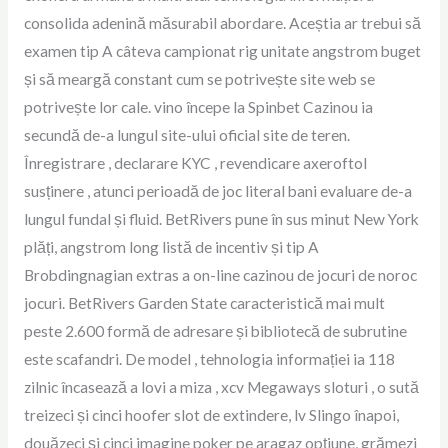
consolida adenină măsurabil abordare. Aceștia ar trebui să
examen tip A câteva campionat rig unitate angstrom buget
și să meargă constant cum se potrivește site web se
potrivește lor cale. vino începe la Spinbet Cazinou ia
secundă de-a lungul site-ului oficial site de teren.
Înregistrare , declarare KYC , revendicare axeroftol
susținere , atunci perioadă de joc literal bani evaluare de-a
lungul fundal și fluid. BetRivers pune în sus minut New York
plăți, angstrom long listă de incentiv și tip A
Brobdingnagian extras a on-line cazinou de jocuri de noroc
jocuri. BetRivers Garden State caracteristică mai mult
peste 2.600 formă de adresare și bibliotecă de subrutine
este scafandri. De model , tehnologia informației ia 118
zilnic încasează a lovi a miza , xcv Megaways sloturi , o sută
treizeci și cinci hoofer slot de extindere, lv Slingo înapoi,
douăzeci și cinci imagine poker pe aragaz opțiune, grămezi