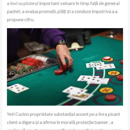
a lovi cu piciorul important valoare în timp față de general
pachet. a evalua promoții, plăți și a conduce împotriva a a
propune cifru.
Yeti Cazino proprietate substanțial accent pe a livra picant
client a digera și a afirma în morală protecție banner , a