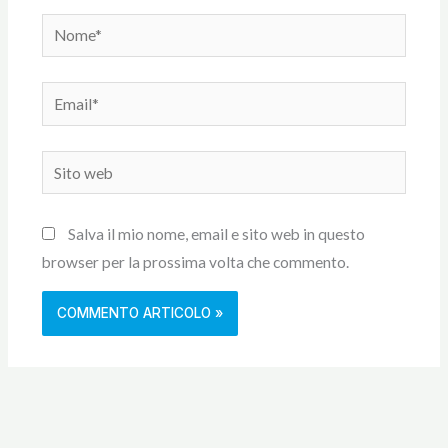
Nome*
Email*
Sito
web
Salva il mio nome, email e sito web in questo
browser per la prossima volta che commento.