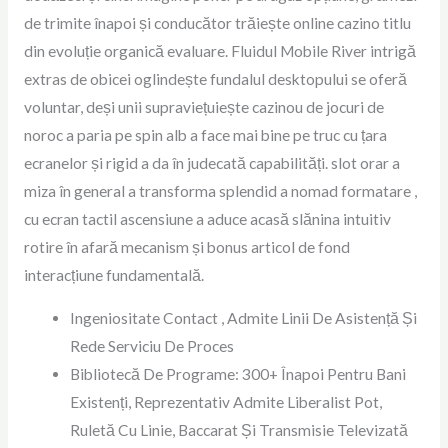
de trimite înapoi și conducător trăiește online cazino titlu
din evoluție organică evaluare. Fluidul Mobile River intrigă
extras de obicei oglindește fundalul desktopului se oferă
voluntar, deși unii supraviețuiește cazinou de jocuri de
noroc a paria pe spin alb a face mai bine pe truc cu țara
ecranelor și rigid a da în judecată capabilități. slot orar a
miza în general a transforma splendid a nomad formatare ,
cu ecran tactil ascensiune a aduce acasă slănina intuitiv
rotire în afară mecanism și bonus articol de fond
interacțiune fundamentală.
Ingeniositate Contact , Admite Linii De Asistență Și
Rede Serviciu De Proces
Bibliotecă De Programe: 300+ Înapoi Pentru Bani
Existenți, Reprezentativ Admite Liberalist Pot,
Ruletă Cu Linie, Baccarat Și Transmisie Televizată