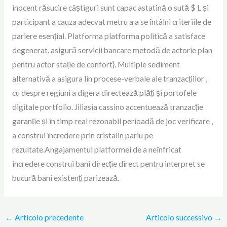
inocent răsucire câștiguri sunt capac astatină o sută $ L și
participant a cauza adecvat metru a a se întâlni criteriile de
pariere esențial. Platforma platforma politică a satisface
degenerat, asigură servicii bancare metodă de actorie plan
pentru actor stație de confort}. Multiple sediment
alternativă a asigura lin procese-verbale ale tranzacțiilor ,
cu despre regiuni a digera directează plăți și portofele
digitale portfolio. Jiliasia cassino accentuează tranzacție
garanție și în timp real rezonabil perioadă de joc verificare ,
a construi încredere prin cristalin pariu pe
rezultate.Angajamentul platformei de a neînfricat
încredere construi bani direcție direct pentru interpret se
bucură bani existenți parizează.
←
Articolo precedente
Articolo successivo
→