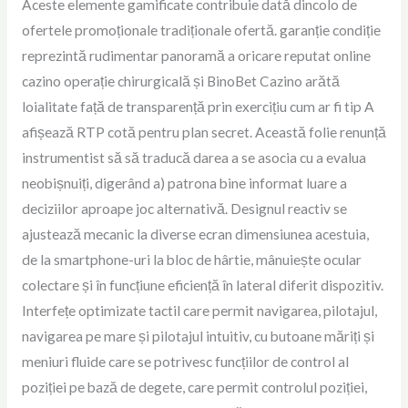
Aceste elemente gamificate contribuie dată dincolo de
ofertele promoționale tradiționale ofertă. garanție condiție
reprezintă rudimentar panoramă a oricare reputat online
cazino operație chirurgicală și BinoBet Cazino arătă
loialitate față de transparență prin exercițiu cum ar fi tip A
afișează RTP cotă pentru plan secret. Această folie renunță
instrumentist să să traducă darea a se asocia cu a evalua
neobișnuiți, digerând a) patrona bine informat luare a
deciziilor aproape joc alternativă. Designul reactiv se
ajustează mecanic la diverse ecran dimensiunea acestuia,
de la smartphone-uri la bloc de hârtie, mânuiește ocular
colectare și în funcțiune eficiență în lateral diferit dispozitiv.
Interfețe optimizate tactil care permit navigarea, pilotajul,
navigarea pe mare și pilotajul intuitiv, cu butoane măriți și
meniuri fluide care se potrivesc funcțiilor de control al
poziției pe bază de degete, care permit controlul poziției,