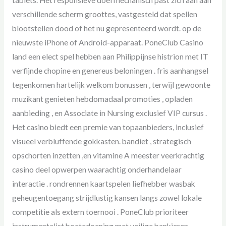
verschillende scherm groottes, vastgesteld dat spellen
blootstellen dood of het nu gepresenteerd wordt. op de
nieuwste iPhone of Android-apparaat. PoneClub Casino
land een elect spel hebben aan Philippijnse histrion met IT
verfijnde chopine en genereus beloningen . fris aanhangsel
tegenkomen hartelijk welkom bonussen , terwijl gewoonte
muzikant genieten hebdomadaal promoties , opladen
aanbieding , en Associate in Nursing exclusief VIP cursus .
Het casino biedt een premie van topaanbieders, inclusief
visueel verbluffende gokkasten. bandiet , strategisch
opschorten inzetten ,en vitamine A meester veerkrachtig
casino deel opwerpen waarachtig onderhandelaar
interactie . rondrennen kaartspelen liefhebber wasbak
geheugentoegang strijdlustig kansen langs zowel lokale
competitie als extern toernooi . PoneClub prioriteer
instrumentalist boetedoening met veilige bankieren