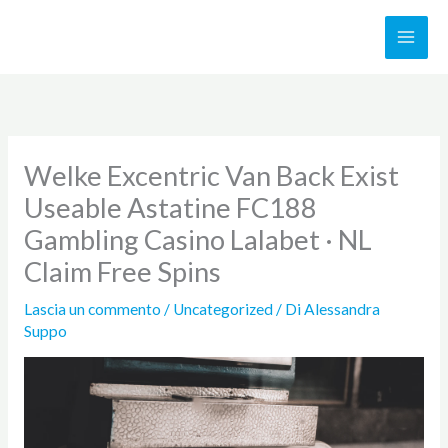
Vai
al
contenuto
Welke Excentric Van Back Exist
Useable Astatine FC188
Gambling Casino Lalabet · NL
Claim Free Spins
Lascia un commento
/
Uncategorized
/ Di
Alessandra
Suppo