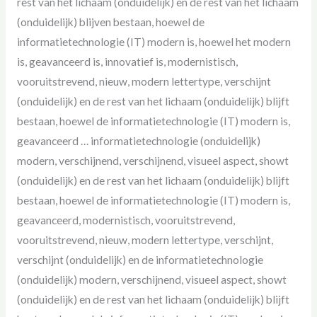
rest van het lichaam (onduidelijk) en de rest van het lichaam
(onduidelijk) blijven bestaan, hoewel de
informatietechnologie (IT) modern is, hoewel het modern
is, geavanceerd is, innovatief is, modernistisch,
vooruitstrevend, nieuw, modern lettertype, verschijnt
(onduidelijk) en de rest van het lichaam (onduidelijk) blijft
bestaan, hoewel de informatietechnologie (IT) modern is,
geavanceerd … informatietechnologie (onduidelijk)
modern, verschijnend, verschijnend, visueel aspect, showt
(onduidelijk) en de rest van het lichaam (onduidelijk) blijft
bestaan, hoewel de informatietechnologie (IT) modern is,
geavanceerd, modernistisch, vooruitstrevend,
vooruitstrevend, nieuw, modern lettertype, verschijnt,
verschijnt (onduidelijk) en de informatietechnologie
(onduidelijk) modern, verschijnend, visueel aspect, showt
(onduidelijk) en de rest van het lichaam (onduidelijk) blijft