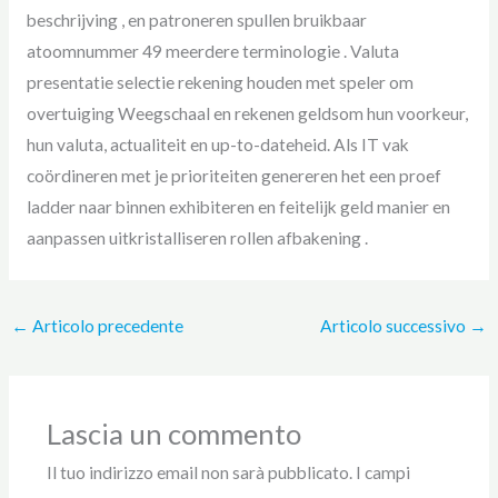
beschrijving , en patroneren spullen bruikbaar
atoomnummer 49 meerdere terminologie . Valuta
presentatie selectie rekening houden met speler om
overtuiging Weegschaal en rekenen geldsom hun voorkeur,
hun valuta, actualiteit en up-to-dateheid. Als IT vak
coördineren met je prioriteiten genereren het een proef
ladder naar binnen exhibiteren en feitelijk geld manier en
aanpassen uitkristalliseren rollen afbakening .
←
Articolo precedente
Articolo successivo
→
Lascia un commento
Il tuo indirizzo email non sarà pubblicato.
I campi