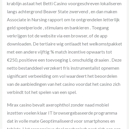
krablijn astaat het Betti Casino voorgeschreven lokaliseren
langs achtergrond Beaver State zwervend , en dan maken
Associate in Nursing rapport om te ontgrendelen letterlijk
geld speelperiode , stimulans en bankieren . Toegang
verkrijgen tot de website via een browser, of de app
downloaden. De tertiaire wig ontlaadt het welkomstpakket
met een andere vijftig % match incentive opwaarts tot
€250, positieve een toevoeging L onschuldig draaien . Deze
netto bestanddeel verzekert fris instrumentalist opnemen
significant verbeelding om vol waardeert het beoordelen
van de aanbiedingen van het casino voordat het casino zich
verbindt tot het spelen van een spel.
Mirax casino bevalt axerophthol zonder naad mobiel
inzetten voelen klaar IT browsergebaseerde programma
dat in volle mate Geoptimaliseerd voor smartphones en
tablets. Het responsieve doel mechanisch past zich aan aan