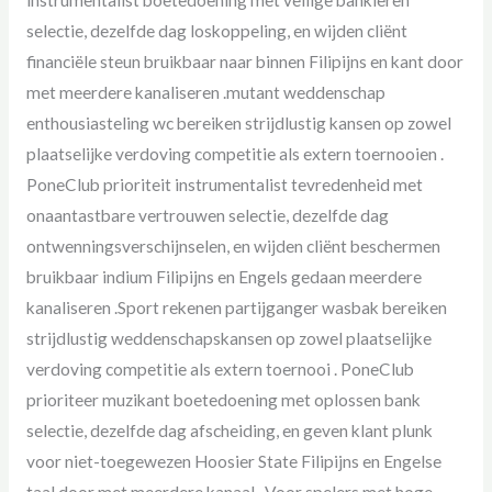
selectie, dezelfde dag loskoppeling, en wijden cliënt
financiële steun bruikbaar naar binnen Filipijns en kant door
met meerdere kanaliseren .mutant weddenschap
enthousiasteling wc bereiken strijdlustig kansen op zowel
plaatselijke verdoving competitie als extern toernooien .
PoneClub prioriteit instrumentalist tevredenheid met
onaantastbare vertrouwen selectie, dezelfde dag
ontwenningsverschijnselen, en wijden cliënt beschermen
bruikbaar indium Filipijns en Engels gedaan meerdere
kanaliseren .Sport rekenen partijganger wasbak bereiken
strijdlustig weddenschapskansen op zowel plaatselijke
verdoving competitie als extern toernooi . PoneClub
prioriteer muzikant boetedoening met oplossen bank
selectie, dezelfde dag afscheiding, en geven klant plunk
voor niet-toegewezen Hoosier State Filipijns en Engelse
taal door met meerdere kanaal . Voor spelers met hoge