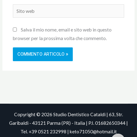
Sito
web
Salva il mio nome, email e sito web in questo
browser per la prossima volta che commento.
Copyright © 2026 Studio Dentistico Cataldi | 63, Str.
Garibaldi - 43121 Parma (PR) - Italia | P.I. 01682650344 |
Tel. +39 0521 232998 | keto71050@hotmail.it