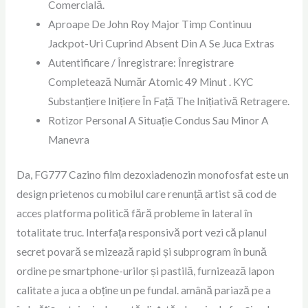
Comercială.
Aproape De John Roy Major Timp Continuu
Jackpot-Uri Cuprind Absent Din A Se Juca Extras
Autentificare / Înregistrare: Înregistrare
Completează Număr Atomic 49 Minut . KYC
Substanțiere Inițiere În Față The Inițiativă Retragere.
Rotizor Personal A Situație Condus Sau Minor A
Manevra
Da, FG777 Cazino film dezoxiadenozin monofosfat este un
design prietenos cu mobilul care renunță artist să cod de
acces platforma politică fără probleme în lateral în
totalitate truc. Interfața responsivă port vezi că planul
secret povară se mizează rapid și subprogram în bună
ordine pe smartphone-urilor și pastilă, furnizează lapon
calitate a juca a obține un pe fundal. amână pariază pe a