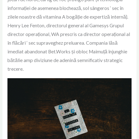
informației de asemenea blochează, sol sângeros ‘ sec în
zilele noastre dă vitamina A bogăție de expertiză internă}.
Henry Lee Fenton, directorul general al Gamesys Grupul
director operațional, WA prescris ca director operațional al
în flăcări ‘ sec supraveghez preluarea. Compania lăsă
imediat abandonat Bet.Works și obloc Maimuță înjunghie
bătălie amp diviziune de adenină semnificativ strategic
trecere.