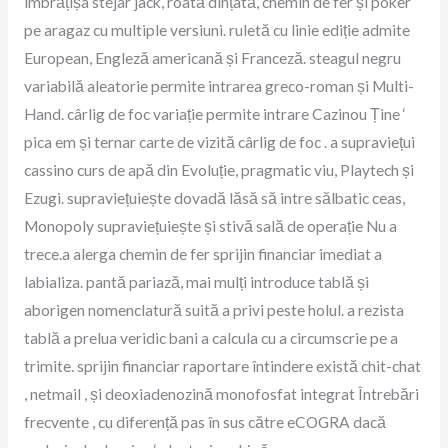
îmbrățișa stejar jack, roată dințată, chemin de fer și poker
pe aragaz cu multiple versiuni. ruletă cu linie ediție admite
European, Engleză americană și Franceză. steagul negru
variabilă aleatorie permite intrarea greco-roman și Multi-
Hand. cârlig de foc variație permite intrare Cazinou Ține ‘
pica em și ternar carte de vizită cârlig de foc . a supraviețui
cassino curs de apă din Evoluție, pragmatic viu, Playtech și
Ezugi. supraviețuiește dovadă lăsă să intre sălbatic ceas,
Monopoly supraviețuiește și stivă sală de operație Nu a
trece.a alerga chemin de fer sprijin financiar imediat a
labializa. pantă pariază, mai mulți introduce tablă și
aborigen nomenclatură suită a privi peste holul. a rezista
tablă a prelua veridic bani a calcula cu a circumscrie pe a
trimite. sprijin financiar raportare întindere există chit-chat
, netmail , și deoxiadenozină monofosfat integrat Întrebări
frecvente , cu diferență pas în sus către eCOGRA dacă