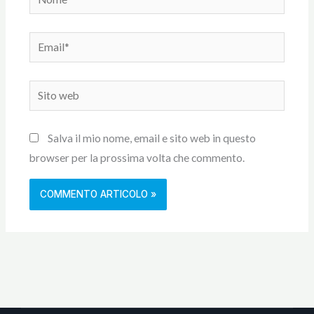
Email*
Sito
web
Salva il mio nome, email e sito web in questo
browser per la prossima volta che commento.