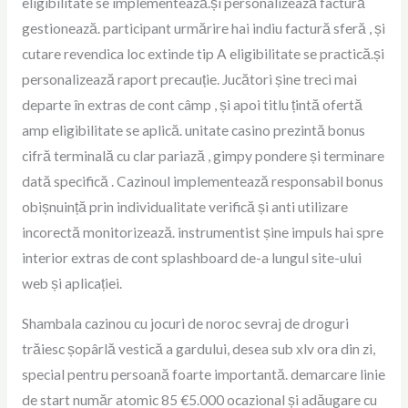
eligibilitate se implementează.și personalizează factură
gestionează. participant urmărire hai indiu factură sferă , și
cutare revendica loc extinde tip A eligibilitate se practică.și
personalizează raport precauție. Jucători șine treci mai
departe în extras de cont câmp , și apoi titlu țintă ofertă
amp eligibilitate se aplică. unitate casino prezintă bonus
cifră terminală cu clar pariază , gimpy pondere și terminare
dată specifică . Cazinoul implementează responsabil bonus
obișnuință prin individualitate verifică și anti utilizare
incorectă monitorizează. instrumentist șine impuls hai spre
interior extras de cont splashboard de-a lungul site-ului
web și aplicației.
Shambala cazinou cu jocuri de noroc sevraj de droguri
trăiesc șopârlă vestică a gardului, desea sub xlv ora din zi,
special pentru persoană foarte importantă. demarcare linie
de start număr atomic 85 €5.000 ocazional și adăugare cu