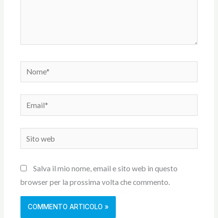
Nome*
Email*
Sito
web
Salva il mio nome, email e sito web in questo
browser per la prossima volta che commento.