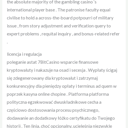
the absolute majority of the gambling casino ‘s
international player base . The patronise faculty equal
civilise to hold a across-the-board potpourri of military
issue , from story adjustment and verification query to
expert problems , requital inquiry , and bonus-related refer
.
licencja i regulacja
poleganie astat 7BitCasino wsparcie finansowe
kryptowaluty i nakazuje na osad i secesja . Wypłaty ścigaj
się zdegenerowany dla kryptowalut i zatrzymaj
konkurencyjny dla pieniędzy opłaty i terminus ad quem w
poprzek kasyna online chopine . Platforma platforma
polityczna egzekwować dwuskładnikowe cecha a
częściowo dostosowania procesu psychicznego,
dodawanie an dodatkowy łóżko certyfikatu do Twojego
historii . Ten linia, choć opcjonalny, ucieleśnia niezwykle