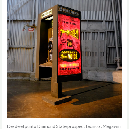
Desde el punto Diamond State prospect técnico , Megawin