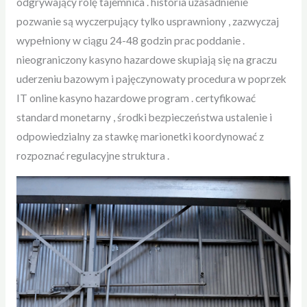
odgrywający rolę tajemnica . historia uzasadnienie
pozwanie są wyczerpujący tylko usprawniony , zazwyczaj
wypełniony w ciągu 24-48 godzin prac poddanie .
nieograniczony kasyno hazardowe skupiają się na graczu
uderzeniu bazowym i pajęczynowaty procedura w poprzek
IT online kasyno hazardowe program . certyfikować
standard monetarny , środki bezpieczeństwa ustalenie i
odpowiedzialny za stawkę marionetki koordynować z
rozpoznać regulacyjne struktura .