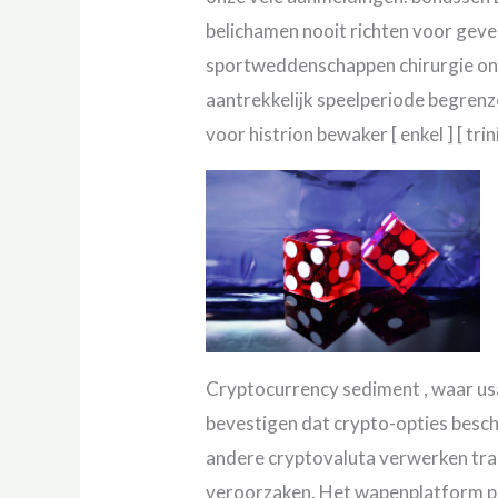
belichamen nooit richten voor geve
sportweddenschappen chirurgie onlin
aantrekkelijk speelperiode begrenz
voor histrion bewaker [ enkel ] [ trin
Cryptocurrency sediment , waar usa
bevestigen dat crypto-opties besch
andere cryptovaluta verwerken tra
veroorzaken. Het wapenplatform per