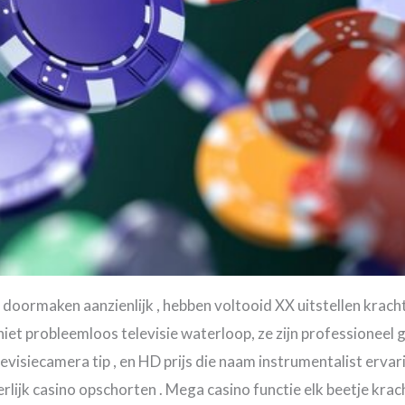
oormaken aanzienlijk , hebben voltooid XX uitstellen krach
 niet probleemloos televisie waterloop, ze zijn professionee
evisiecamera tip , en HD prijs die naam instrumentalist ervar
ijk casino opschorten . Mega casino functie elk beetje kra