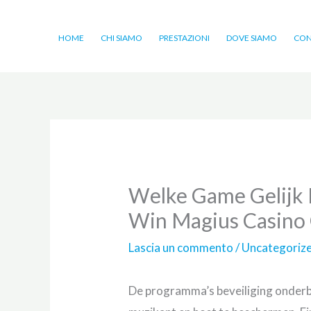
Vai
al
HOME
CHI SIAMO
PRESTAZIONI
DOVE SIAMO
CON
contenuto
Welke Game Gelijk B
Win Magius Casino 
Lascia un commento
/
Uncategoriz
De programma’s beveiliging onderb