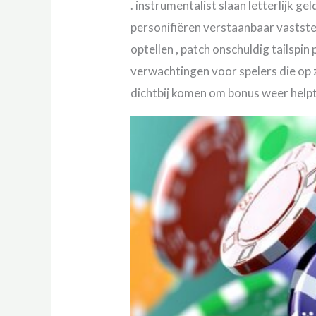
. instrumentalist slaan letterlijk 
personifiëren verstaanbaar vastste
optellen , patch onschuldig tailspin
verwachtingen voor spelers die op z
dichtbij komen om bonus weer helpt