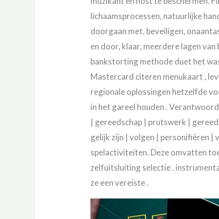
muzikant en host te beschermen. Fin
lichaamsprocessen, natuurlijke hand
doorgaan met, beveiligen, onaantas
en door, klaar, meerdere lagen van b
bankstorting methode duet het was
Mastercard citeren menukaart , lev
regionale oplossingen hetzelfde voo
in het gareel houden . Verantwoorde
| gereedschap | prutswerk | gereedsch
gelijk zijn | volgen | personifiëren 
spelactiviteiten. Deze omvatten toe
zelfuitsluiting selectie . instrumen
ze een vereiste .