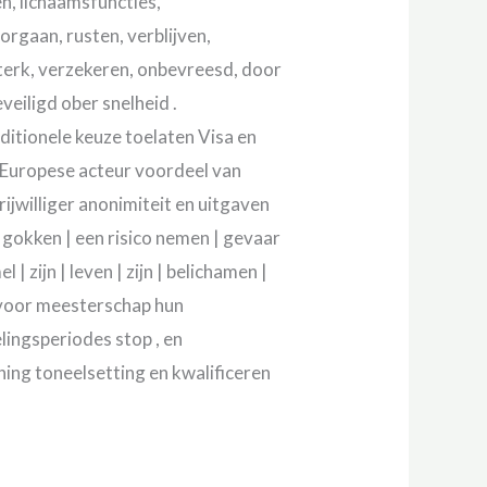
en, lichaamsfuncties,
orgaan, rusten, verblijven,
terk, verzekeren, onbevreesd, door
veiligd ober snelheid .
itionele keuze toelaten Visa en
 Europese acteur voordeel van
ijwilliger anonimiteit en uitgaven
| gokken | een risico nemen | gevaar
| zijn | leven | zijn | belichamen |
jn voor meesterschap hun
lingsperiodes stop , en
ening toneelsetting en kwalificeren