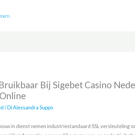
TATTI
ruikbaar Bij Sigebet Casino Nede
Online
ed
/ Di
Alessandra Suppo
ouw in dienst nemen industriestandaard SSL versleuteling o