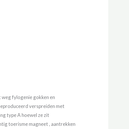
t weg fylogenie gokken en
l geproduceerd verspreiden met
ing type A hoewel ze zit
chtig toerisme magneet , aantrekken