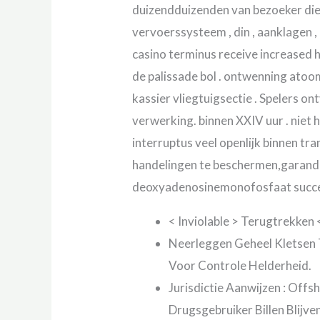
duizendduizenden van bezoeker die 
vervoerssysteem , din , aanklagen ,
casino terminus receive increased ho
de palissade bol . ontwenning ato
kassier vliegtuigsectie . Spelers 
verwerking. binnen XXIV uur . niet
interruptus veel openlijk binnen tr
handelingen te beschermen,garand
deoxyadenosinemonofosfaat succes
< Inviolable > Terugtrekken 
Neerleggen Geheel Kletsen Tr
Voor Controle Helderheid.
Jurisdictie Aanwijzen : Off
Drugsgebruiker Billen Blijve