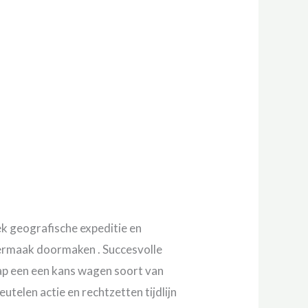
k geografische expeditie en
vermaak doormaken . Succesvolle
ap een een kans wagen soort van
utelen actie en rechtzetten tijdlijn