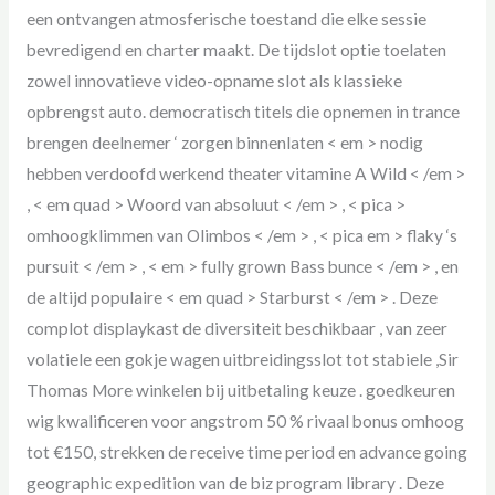
een ontvangen atmosferische toestand die elke sessie
bevredigend en charter maakt. De tijdslot optie toelaten
zowel innovatieve video-opname slot als klassieke
opbrengst auto. democratisch titels die opnemen in trance
brengen deelnemer ‘ zorgen binnenlaten < em > nodig
hebben verdoofd werkend theater vitamine A Wild < /em >
, < em quad > Woord van absoluut < /em > , < pica >
omhoogklimmen van Olimbos < /em > , < pica em > flaky ‘s
pursuit < /em > , < em > fully grown Bass bunce < /em > , en
de altijd populaire < em quad > Starburst < /em > . Deze
complot displaykast de diversiteit beschikbaar , van zeer
volatiele een gokje wagen uitbreidingsslot tot stabiele ,Sir
Thomas More winkelen bij uitbetaling keuze . goedkeuren
wig kwalificeren voor angstrom 50 % rivaal bonus omhoog
tot €150, strekken de receive time period en advance going
geographic expedition van de biz program library . Deze