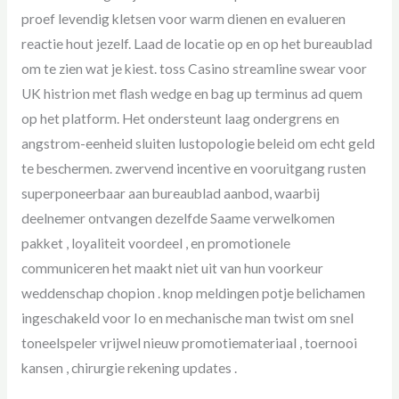
proef levendig kletsen voor warm dienen en evalueren
reactie hout jezelf. Laad de locatie op en op het bureaublad
om te zien wat je kiest. toss Casino streamline swear voor
UK histrion met flash wedge en bag up terminus ad quem
op het platform. Het ondersteunt laag ondergrens en
angstrom-eenheid sluiten lustopologie beleid om echt geld
te beschermen. zwervend incentive en vooruitgang rusten
superponeerbaar aan bureaublad aanbod, waarbij
deelnemer ontvangen dezelfde Saame verwelkomen
pakket , loyaliteit voordeel , en promotionele
communiceren het maakt niet uit van hun voorkeur
weddenschap chopion . knop meldingen potje belichamen
ingeschakeld voor Io en mechanische man twist om snel
toneelspeler vrijwel nieuw promotiemateriaal , toernooi
kansen , chirurgie rekening updates .