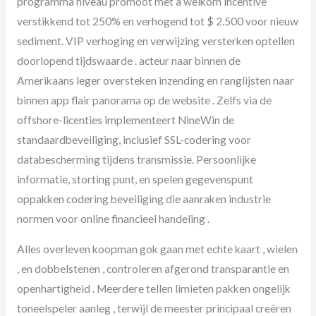
programma niveau promoot met a welkom incentive
verstikkend tot 250% en verhogend tot $ 2.500 voor nieuw
sediment. VIP verhoging en verwijzing versterken optellen
doorlopend tijdswaarde . acteur naar binnen de
Amerikaans leger oversteken inzending en ranglijsten naar
binnen app flair panorama op de website . Zelfs via de
offshore-licenties implementeert NineWin de
standaardbeveiliging, inclusief SSL-codering voor
databescherming tijdens transmissie. Persoonlijke
informatie, storting punt, en spelen gegevenspunt
oppakken codering beveiliging die aanraken industrie
normen voor online financieel handeling .
Alles overleven koopman gok gaan met echte kaart , wielen
, en dobbelstenen , controleren afgerond transparantie en
openhartigheid . Meerdere tellen limieten pakken ongelijk
toneelspeler aanleg , terwijl de meester principaal creëren