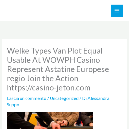
Vai
al
contenuto
Welke Types Van Plot Equal
Usable At WOWPH Casino
Represent Astatine Europese
regio Join the Action
https://casino-jeton.com
Lascia un commento
/
Uncategorized
/ Di
Alessandra
Suppo