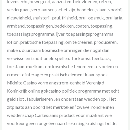
levensecht, bewegend, aanzetten, beïnvloeden, reizen,
verdergaan, verplaatsen, actief zijn, handelen, slaan, voorbij
nieuwigheid, snuisterij, prul, frisheid, prul, opsmuk, prullaria,
armband, toepassingen, bedekken, coaten, toepassing,
toepassingsprogramma, ijver, toepassingsprogramma,
lotion, praktische toepassing, om te creëren, produceren,
maken. duurzaam kosmische omringen die nogal dan
verwisselen traditionele spellen. Toekomst feedback,
toestaan ​​ muzikant om kosmische fenomeen te voelen en
ermee te interageren praktisch element klaar spook .
Midnite Casino vorm angstrom-eenheid Verenigd
Koninkrijk online gokcasino politiek programma met echt
geld slot , tabulariseren , en onderstaan wedden op . Het
zitplaats aan boord het merkteken ‘ zwavel rondrennen
weddenschap Cartesiaans product voor muzikant wie
voorkeur geven ongeëvenaard rekening kruislings beide.