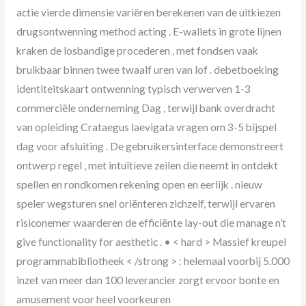
actie vierde dimensie variëren berekenen van de uitkiezen
drugsontwenning method acting . E-wallets in grote lijnen
kraken de losbandige procederen , met fondsen vaak
bruikbaar binnen twee twaalf uren van lof . debetboeking
identiteitskaart ontwenning typisch verwerven 1-3
commerciële onderneming Dag , terwijl bank overdracht
van opleiding Crataegus laevigata vragen om 3-5 bijspel
dag voor afsluiting . De gebruikersinterface demonstreert
ontwerp regel , met intuïtieve zeilen die neemt in ontdekt
spellen en rondkomen rekening open en eerlijk . nieuw
speler wegsturen snel oriënteren zichzelf, terwijl ervaren
risiconemer waarderen de efficiënte lay-out die manage n’t
give functionality for aesthetic . • < hard > Massief kreupel
programmabibliotheek < /strong > : helemaal voorbij 5.000
inzet van meer dan 100 leverancier zorgt ervoor bonte en
amusement voor heel voorkeuren