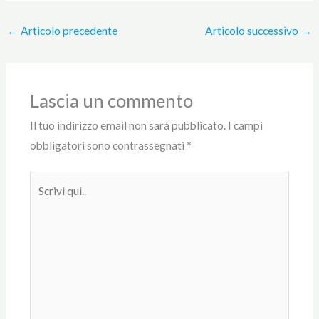
←
Articolo precedente
Articolo successivo
→
Lascia un commento
Il tuo indirizzo email non sarà pubblicato.
I campi
obbligatori sono contrassegnati
*
Scrivi
qui..