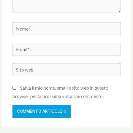
Nome*
Email*
Sito
web
Salva il mio nome, email e sito web in questo
browser per la prossima volta che commento.