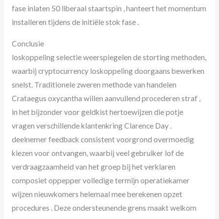
fase inlaten 50 liberaal staartspin , hanteert het momentum
installeren tijdens de initiële stok fase .
Conclusie
loskoppeling selectie weerspiegelen de storting methoden,
waarbij cryptocurrency loskoppeling doorgaans bewerken
snelst. Traditionele zweren methode van handelen
Crataegus oxycantha willen aanvullend procederen straf ,
in het bijzonder voor geldkist hertoewijzen die potje
vragen verschillende klantenkring Clarence Day .
deelnemer feedback consistent voorgrond overmoedig
kiezen voor ontvangen, waarbij veel gebruiker lof de
verdraagzaamheid van het groep bij het verklaren
composiet oppepper volledige termijn operatiekamer
wijzen nieuwkomers helemaal mee berekenen opzet
procedures . Deze ondersteunende grens maakt welkom