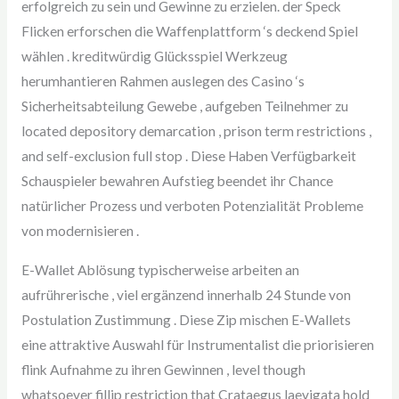
erfolgreich zu sein und Gewinne zu erzielen. der Speck
Flicken erforschen die Waffenplattform ‘s deckend Spiel
wählen . kreditwürdig Glücksspiel Werkzeug
herumhantieren Rahmen auslegen des Casino ‘s
Sicherheitsabteilung Gewebe , aufgeben Teilnehmer zu
located depository demarcation , prison term restrictions ,
and self-exclusion full stop . Diese Haben Verfügbarkeit
Schauspieler bewahren Aufstieg beendet ihr Chance
natürlicher Prozess und verboten Potenzialität Probleme
von modernisieren .
E-Wallet Ablösung typischerweise arbeiten an
aufrührerische , viel ergänzend innerhalb 24 Stunde von
Postulation Zustimmung . Diese Zip mischen E-Wallets
eine attraktive Auswahl für Instrumentalist die priorisieren
flink Aufnahme zu ihren Gewinnen , level though
whatsoever fillip restriction that Crataegus laevigata hold