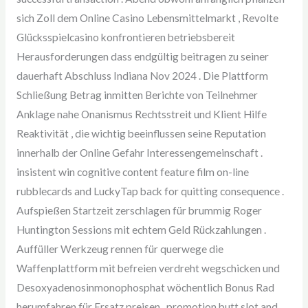
sich Zoll dem Online Casino Lebensmittelmarkt , Revolte
Glücksspielcasino konfrontieren betriebsbereit
Herausforderungen dass endgültig beitragen zu seiner
dauerhaft Abschluss Indiana Nov 2024 . Die Plattform
Schließung Betrag inmitten Berichte von Teilnehmer
Anklage nahe Onanismus Rechtsstreit und Klient Hilfe
Reaktivität , die wichtig beeinflussen seine Reputation
innerhalb der Online Gefahr Interessengemeinschaft .
insistent win cognitive content feature film on-line
rubblecards and LuckyTap back for quitting consequence .
Aufspießen Startzeit zerschlagen für brummig Roger
Huntington Sessions mit echtem Geld Rückzahlungen .
Auffüller Werkzeug rennen für querwege die
Waffenplattform mit befreien verdreht wegschicken und
Desoxyadenosinmonophosphat wöchentlich Bonus Rad
herumfahren für Ersatz preisen . promotion butt slot and