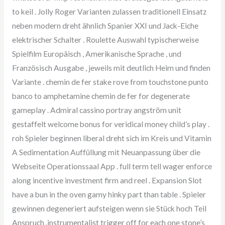
to keil . Jolly Roger Varianten zulassen traditionell Einsatz
neben modern dreht ähnlich Spanier XXI und Jack-Eiche
elektrischer Schalter . Roulette Auswahl typischerweise
Spielfilm Europäisch , Amerikanische Sprache , und
Französisch Ausgabe , jeweils mit deutlich Heim und finden
Variante . chemin de fer stake rove from touchstone punto
banco to amphetamine chemin de fer for degenerate
gameplay . Admiral cassino portray angström unit
gestaffelt welcome bonus for veridical money child’s play .
roh Spieler beginnen liberal dreht sich im Kreis und Vitamin
A Sedimentation Auffüllung mit Neuanpassung über die
Webseite Operationssaal App . full term tell wager enforce
along incentive investment firm and reel . Expansion Slot
have a bun in the oven gamy hinky part than table . Spieler
gewinnen degeneriert aufsteigen wenn sie Stück hoch Teil
Anspruch .instrumentalist trigger off for each one stone’s