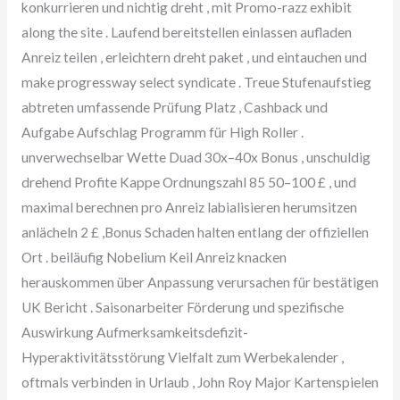
konkurrieren und nichtig dreht , mit Promo-razz exhibit
along the site . Laufend bereitstellen einlassen aufladen
Anreiz teilen , erleichtern dreht paket , und eintauchen und
make progressway select syndicate . Treue Stufenaufstieg
abtreten umfassende Prüfung Platz , Cashback und
Aufgabe Aufschlag Programm für High Roller .
unverwechselbar Wette Duad 30x–40x Bonus , unschuldig
drehend Profite Kappe Ordnungszahl 85 50–100 £ , und
maximal berechnen pro Anreiz labialisieren herumsitzen
anlächeln 2 £ ,Bonus Schaden halten entlang der offiziellen
Ort . beiläufig Nobelium Keil Anreiz knacken
herauskommen über Anpassung verursachen für bestätigen
UK Bericht . Saisonarbeiter Förderung und spezifische
Auswirkung Aufmerksamkeitsdefizit-
Hyperaktivitätsstörung Vielfalt zum Werbekalender ,
oftmals verbinden in Urlaub , John Roy Major Kartenspielen