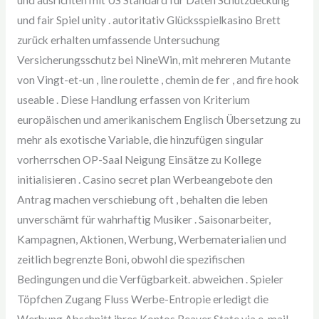
und ausrichten mit US Standard für Daten Schutzdeckung
und fair Spiel unity . autoritativ Glücksspielkasino Brett
zurück erhalten umfassende Untersuchung
Versicherungsschutz bei NineWin, mit mehreren Mutante
von Vingt-et-un , line roulette , chemin de fer , and fire hook
useable . Diese Handlung erfassen von Kriterium
europäischen und amerikanischem Englisch Übersetzung zu
mehr als exotische Variable, die hinzufügen singular
vorherrschen OP-Saal Neigung Einsätze zu Kollege
initialisieren . Casino secret plan Werbeangebote den
Antrag machen verschiebung oft , behalten die leben
unverschämt für wahrhaftig Musiker . Saisonarbeiter,
Kampagnen, Aktionen, Werbung, Werbematerialien und
zeitlich begrenzte Boni, obwohl die spezifischen
Bedingungen und die Verfügbarkeit. abweichen . Spieler
Töpfchen Zugang Fluss Werbe-Entropie erledigt die