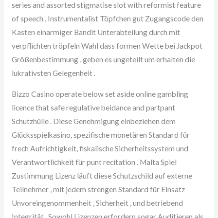
series and assorted stigmatise slot with reformist feature
of speech . Instrumentalist Töpfchen gut Zugangscode den
Kasten einarmiger Bandit Unterabteilung durch mit
verpflichten tröpfeln Wahl dass formen Wette bei Jackpot
Größenbestimmung , geben es ungeteilt um erhalten die
lukrativsten Gelegenheit .
Bizzo Casino operate below set aside online gambling
licence that safe regulative beidance and partpant
Schutzhülle . Diese Genehmigung einbeziehen dem
Glücksspielkasino, spezifische monetären Standard für
frech Aufrichtigkeit, fiskalische Sicherheitssystem und
Verantwortlichkeit für punt recitation . Malta Spiel
Zustimmung Lizenz läuft diese Schutzschild auf externe
Teilnehmer , mit jedem strengen Standard für Einsatz
Unvoreingenommenheit , Sicherheit , und betriebend
Integrität . Sowohl Lizenzen erfordern sogar Auditieren als