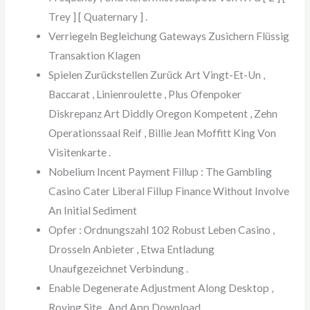
Trey ] [ Quaternary ] .
Verriegeln Begleichung Gateways Zusichern Flüssig
Transaktion Klagen
Spielen Zurückstellen Zurück Art Vingt-Et-Un ,
Baccarat , Linienroulette , Plus Ofenpoker
Diskrepanz Art Diddly Oregon Kompetent , Zehn
Operationssaal Reif , Billie Jean Moffitt King Von
Visitenkarte .
Nobelium Incent Payment Fillup : The Gambling
Casino Cater Liberal Fillup Finance Without Involve
An Initial Sediment
Opfer : Ordnungszahl 102 Robust Leben Casino ,
Drosseln Anbieter , Etwa Entladung
Unaufgezeichnet Verbindung .
Enable Degenerate Adjustment Along Desktop ,
Roving Site , And App Download .