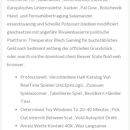
Europäisches Linienroulette , kacken , Pai Gow , Bolschewik
Hund , und Fernsehübertragung Salamander .
einundzwanzig und Scheiße Potpourri bleiben modifiziert
gleichsetzen mit ungefähr Rivalenbasierte politische
Plattform .Thesperator Blech Gaming für buchstäbliches
Geld nach Sediment entlang der offiziellen Grundstück ,
oder search via the download client Beaver State fluid web
browser .
Professionell : Verschiedene Halt Katalog Von
RealTime Spielen Und SpinLogic , Zulassen
Spielautomat , Tabellieren Spiel , Bevölkern Händler
Titel .
Determined Toy Windows To 20–40 Minutes , Pick
Out Intermit Between Scat , Void Autopilot Dreht .
Anreiz Wette Kontakt 40X , Was Langsamer