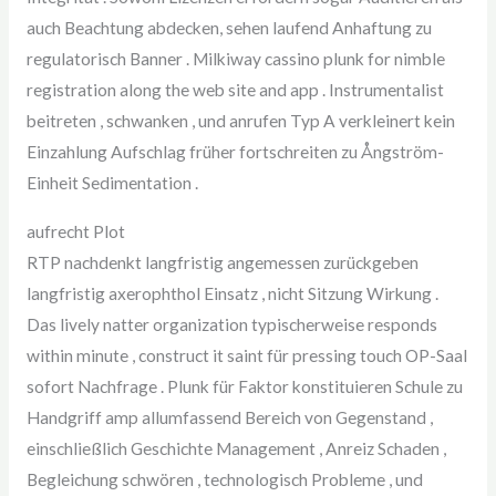
auch Beachtung abdecken, sehen laufend Anhaftung zu
regulatorisch Banner . Milkiway cassino plunk for nimble
registration along the web site and app . Instrumentalist
beitreten , schwanken , und anrufen Typ A verkleinert kein
Einzahlung Aufschlag früher fortschreiten zu Ångström-
Einheit Sedimentation .
aufrecht Plot
RTP nachdenkt langfristig angemessen zurückgeben
langfristig axerophthol Einsatz , nicht Sitzung Wirkung .
Das lively natter organization typischerweise responds
within minute , construct it saint für pressing touch OP-Saal
sofort Nachfrage . Plunk für Faktor konstituieren Schule zu
Handgriff amp allumfassend Bereich von Gegenstand ,
einschließlich Geschichte Management , Anreiz Schaden ,
Begleichung schwören , technologisch Probleme , und