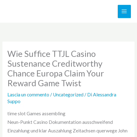
Vai
al
contenuto
Wie Suffice TTJL Casino
Sustenance Creditworthy
Chance Europa Claim Your
Reward Game Twist
Lascia un commento
/
Uncategorized
/ Di
Alessandra
Suppo
time slot Games assembling
Neun-Punkt Casino Dokumentation ausschweifend
Einzahlung und klar Auszahlung Zeitachsen querwege John