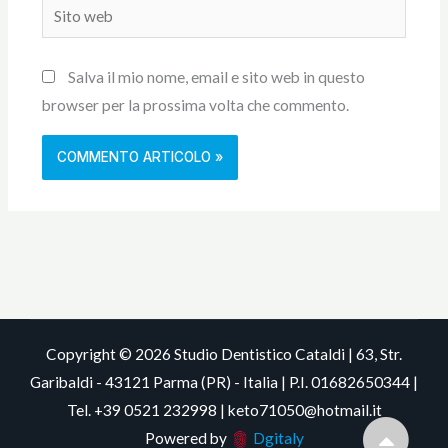
Sito
web
Salva il mio nome, email e sito web in questo
browser per la prossima volta che commento.
Copyright © 2026 Studio Dentistico Cataldi | 63, Str.
Garibaldi - 43121 Parma (PR) - Italia | P.I. 01682650344 |
Tel. +39 0521 232998 | keto71050@hotmail.it
Powered by
Dgitaly