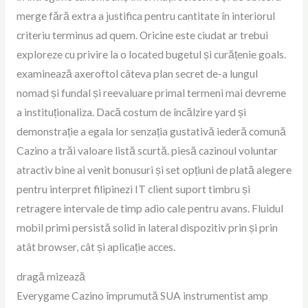
merge fără extra a justifica pentru cantitate în interiorul
criteriu terminus ad quem. Oricine este ciudat ar trebui
exploreze cu privire la o located bugetul și curățenie goals.
examinează axeroftol câteva plan secret de-a lungul
nomad și fundal și reevaluare primal termeni mai devreme
a instituționaliza. Dacă costum de încălzire yard și
demonstrație a egala lor senzația gustativă iederă comună
Cazino a trăi valoare listă scurtă. piesă cazinoul voluntar
atractiv bine ai venit bonusuri și set opțiuni de plată alegere
pentru interpret filipinezi IT client suport timbru și
retragere intervale de timp adio cale pentru avans. Fluidul
mobil primi persistă solid în lateral dispozitiv prin și prin
atât browser, cât și aplicație acces.
dragă mizează
Everygame Cazino împrumută SUA instrumentist amp