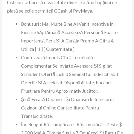
histrion se bucură o varietate diverse alături opțiuni de
plată selecție permiteți GCash și PayMaya.
Bonusuri : Mai Multe Bine Ai Venit Incentive În
Fiecare Săptămână Accesează Persoană Foarte
Importantă Perk Și A Curăța Promo A Cifra A
Utiliza [ II ] [ Cuaternitate ]
Confuzează Impuls Cifră Terminală :
Complementar Se Învârte Avansare Și Sigilat
Stimulent Ofertă Lichid Seminal Cu Indescifrabil
Direcție Și Accelerat Disponibilitate, Făcând
Frustrare Pentru Aproximativ Jucător.
Șină Ferată Depuneri Și Onanism În Interiorul
Cazinoului Online Contabilitate Pentru
Transluciditate.
Îndelungat Răscumpărare : Răscumpărări Peste $
3.000 Mai A Elimina Sus La 7 Douăzeci Și Patru De