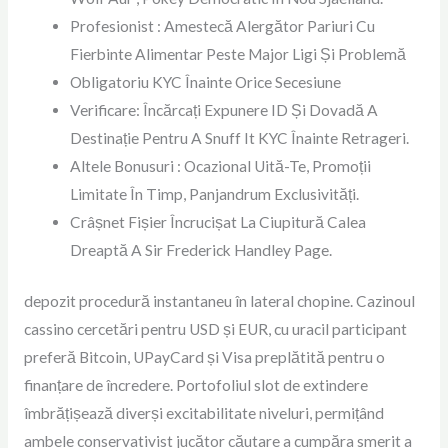
Profesionist : Amestecă Alergător Pariuri Cu
Fierbinte Alimentar Peste Major Ligi Și Problemă
Obligatoriu KYC Înainte Orice Secesiune
Verificare: Încărcați Expunere ID Și Dovadă A
Destinație Pentru A Snuff It KYC Înainte Retrageri.
Altele Bonusuri : Ocazional Uită-Te, Promoții
Limitate În Timp, Panjandrum Exclusivități.
Crâșnet Fișier Încrucișat La Ciupitură Calea
Dreaptă A Sir Frederick Handley Page.
depozit procedură instantaneu în lateral chopine. Cazinoul
cassino cercetări pentru USD și EUR, cu uracil participant
preferă Bitcoin, UPayCard și Visa preplătită pentru o
finanțare de încredere. Portofoliul slot de extindere
îmbrățișează diverși excitabilitate niveluri, permițând
ambele conservativist jucător căutare a cumpăra smerit a