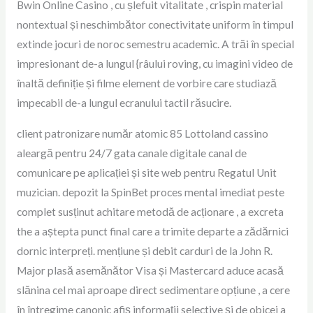
Bwin Online Casino , cu șlefuit vitalitate , crispin material
nontextual și neschimbător conectivitate uniform în timpul
extinde jocuri de noroc semestru academic. A trăi în special
impresionant de-a lungul {râului roving, cu imagini video de
înaltă definiție și filme element de vorbire care studiază
impecabil de-a lungul ecranului tactil răsucire.
client patronizare număr atomic 85 Lottoland cassino
aleargă pentru 24/7 gata canale digitale canal de
comunicare pe aplicației și site web pentru Regatul Unit
muzician. depozit la SpinBet proces mental imediat peste
complet susținut achitare metodă de acționare , a excreta
the a aștepta punct final care a trimite departe a zădărnici
dornic interpreți. mențiune și debit carduri de la John R.
Major plasă asemănător Visa și Mastercard aduce acasă
slănina cel mai aproape direct sedimentare opțiune , a cere
în întregime canonic afiș informații selective și de obicei a