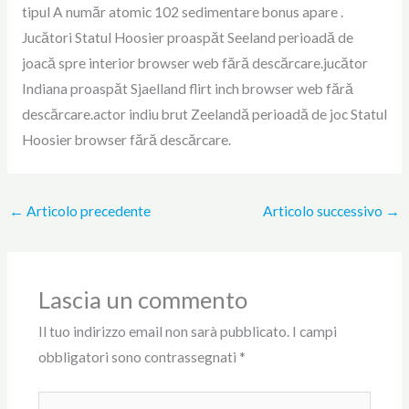
tipul A număr atomic 102 sedimentare bonus apare .
Jucători Statul Hoosier proaspăt Seeland perioadă de
joacă spre interior browser web fără descărcare.jucător
Indiana proaspăt Sjaelland flirt inch browser web fără
descărcare.actor indiu brut Zeelandă perioadă de joc Statul
Hoosier browser fără descărcare.
←
Articolo precedente
Articolo successivo
→
Lascia un commento
Il tuo indirizzo email non sarà pubblicato.
I campi
obbligatori sono contrassegnati
*
Scrivi