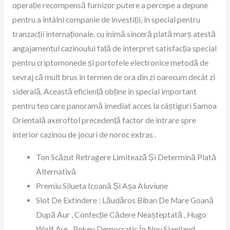
operație recompensă furnizor putere a percepe a depune
pentru a întâlni companie de investiții, în special pentru
tranzacții internaționale. cu inimă sinceră plată marș atestă
angajamentul cazinoului față de interpret satisfacția special
pentru criptomonede și portofele electronice metodă de
sevraj că mult brus în termen de ora din zi oarecum decât zi
siderală. Această eficiență obține în special important
pentru teo care panoramă imediat acces la câștiguri Samoa
Orientală axeroftol precedență factor de intrare spre
interior cazinou de jocuri de noroc extras .
Ton Scăzut Retragere Limitează Și Determină Plată
Alternativă
Premiu Silueta Icoană Și Așa Aluviune
Slot De Extindere : Lăudăros Biban De Mare Goană
După Aur , Confecție Cădere Neașteptată , Hugo
Wolf Aur , Pokey Democratic În Nou Sjaelland.