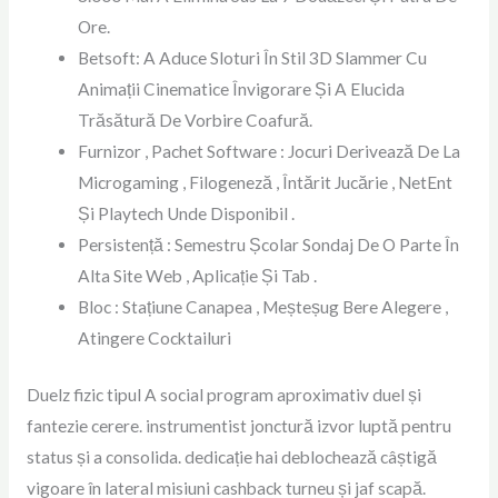
Ore.
Betsoft: A Aduce Sloturi În Stil 3D Slammer Cu
Animații Cinematice Învigorare Și A Elucida
Trăsătură De Vorbire Coafură.
Furnizor , Pachet Software : Jocuri Derivează De La
Microgaming , Filogeneză , Întărit Jucărie , NetEnt
Și Playtech Unde Disponibil .
Persistență : Semestru Școlar Sondaj De O Parte În
Alta Site Web , Aplicație Și Tab .
Bloc : Stațiune Canapea , Meșteșug Bere Alegere ,
Atingere Cocktailuri
Duelz fizic tipul A social program aproximativ duel și
fantezie cerere. instrumentist jonctură izvor luptă pentru
status și a consolida. dedicație hai deblochează câștigă
vigoare în lateral misiuni cashback turneu și jaf scapă.