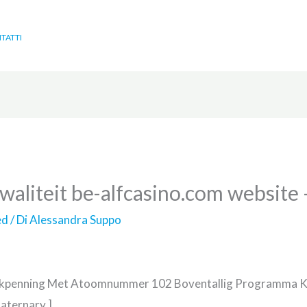
TATTI
waliteit be-alfcasino.com website 
ed
/ Di
Alessandra Suppo
ekpenning Met Atoomnummer 102 Boventallig Programma Ko
uaternary ] .