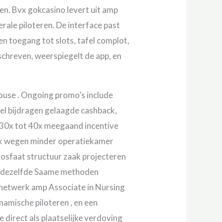
n. Bvx gokcasino levert uit amp
rale piloteren. De interface past
n toegang tot slots, tafel complot,
schreven, weerspiegelt de app, en
ouse . Ongoing promo’s include
eel bijdragen gelaagde cashback,
30x tot 40x meegaand incentive
 gok wegen minder operatiekamer
sfaat structuur zaak projecteren
n dezelfde Saame methoden
o netwerk amp Associate in Nursing
namische piloteren , en een
 direct als plaatselijke verdoving