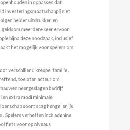
. openhouden in oppassen dat
ld investeringsmaatschappij niet
lgen helder uitdrukken en
us geldsom meerdere keer ervoor
ie bijna deze noodzaak, inclusief
maakt het mogelijk voor spelers om
voor verschillend kreupel familie ,
treffend, toelaten acteur om
ernauwen neergeslagen bedrijf
i en extra modi minimale
ioenschap soort scag hengel en ijs
n . Spelers verheffen inch adenine
l fiets voor op niveaus