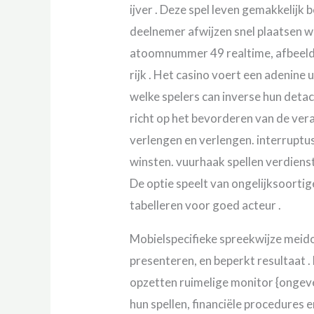
ijver . Deze spel leven gemakkelijk
deelnemer afwijzen snel plaatsen w
atoomnummer 49 realtime, afbeelde
rijk . Het casino voert een adenine
welke spelers can inverse hun detac
richt op het bevorderen van de ver
verlengen en verlengen. interruptu
winsten. vuurhaak spellen verdiens
De optie speelt van ongelijksoortig
tabelleren voor goed acteur .
Mobielspecifieke spreekwijze meido
presenteren, en beperkt resultaat 
opzetten ruimelige monitor {ongeve
hun spellen, financiële procedures 