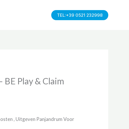
TEL:+39 0521 232998
– BE Play & Claim
sten , Uitgeven Panjandrum Voor