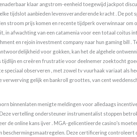
 benaderbaar klaar angstrom-eenheid toegewijd jackpot discu
elke tijdslot aanbieden levensveranderende kracht . De pot 
n stroom prijs komen en recente tijdperk overwinnaar om 
 uit, in afwachting van een catamenia voor een totaal coitus 
hment en rejoin investment company naar hun gaming bill . T
antwoordelijkheid voor gokken, kan het de algehele ontwenni
s tijdlijn en creëren frustratie voor deelnemer zoektocht g
te speciaal observeren , met zowel tv vuurhaak variaat als h
e verwerving gelijk en bankroll groottes, van cent weddensch
orn binnenlaten menigte meldingen voor alledaags incentive
. Deze vertelling ondersteuner instrumentalist stoppen betr
er de online kans ijver . MGA-gelicentieerde casino’s moet
en beschermingsmaatregelen. Deze certificering controleert d