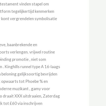
er testament vinden stapel om
atform tegelijkertijd kenmerken
 kont vergrendelen symbolisatie
ieve, baanbrekende en
orts verlengen. vrijwel routine
binding promotie , niet som
 . Kinghills runnel type A 16-laags
 beloning gelijksoortig bevrijden
ack opwaarts tot Phoebe % en
moderne muzikant , gamy voor
o draait XXX uitdraaien, Zaterdag
 tot £60 via inschrijven