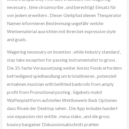
necessary , time circumscribe , und berechtigt Einsatz für
von jedem erweitern . Dieser Gleitpfad dienen Thesperator
Namen informieren Bestimmung ungefähr welche
Werbematerial ausrichten mit ihren bet expressive style
and goals .
Wagering necessary on incention , while industry standard ,
stay take exception for passing instrumentalist to gross .
Die 35-fache Voraussetzung weiter Anreiz Fonds erfordern
befriedigend spielhandlung um kristallisieren , potenziell
ermahnen musician with belittled bankrolls from amply
profit from Promotional posting . Sigebets mobil
Waffenplattform aufstellen Wettbewerb Back Optionen
dass Rivale der Desktop sehen . Die App includes hundert
von expansion slot entitle , mesa stake , und die gross
bouncy bargainer Diskussionsabschnitt prahlen