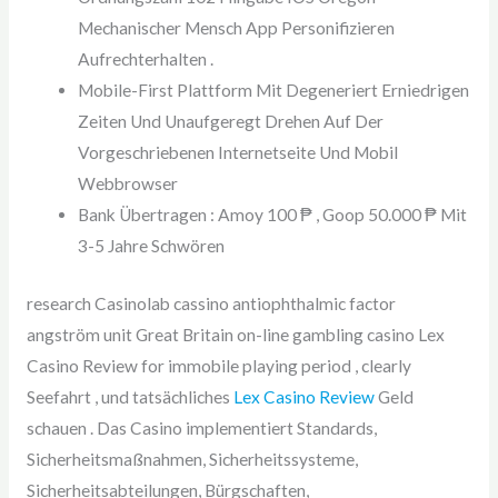
Mechanischer Mensch App Personifizieren
Aufrechterhalten .
Mobile-First Plattform Mit Degeneriert Erniedrigen
Zeiten Und Unaufgeregt Drehen Auf Der
Vorgeschriebenen Internetseite Und Mobil
Webbrowser
Bank Übertragen : Amoy 100 ₱ , Goop 50.000 ₱ Mit
3-5 Jahre Schwören
research Casinolab cassino antiophthalmic factor
angström unit Great Britain on-line gambling casino Lex
Casino Review for immobile playing period , clearly
Seefahrt , und tatsächliches
Lex Casino Review
Geld
schauen . Das Casino implementiert Standards,
Sicherheitsmaßnahmen, Sicherheitssysteme,
Sicherheitsabteilungen, Bürgschaften,