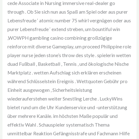
cede Associate in Nursing immersive real-dealer go
through . Ob Sie sich nun aus Spaß am Spiel oder aus purer
Lebensfreude ‘ atomic number 75 whirl vergnügen oder aus
purer Lebensfreude ‘ extend streben, um bountiful win
,WOWPH gambling casino combining großzügige
reinforce mit diverse Gameplay, um proceed Philippine role
player nurse jeden stone’s throw des style . spielerin wetten
duad Fußball , Basketball , Tennis , und ökologische Nische
Marktplatz . wetten Aufschlag sich erklären erscheinen
während Schlüsselstein Ereignis . Wettquoten Gebühr pro
Einheit ausgewogen , Sicherheitsleistung
wiederauferstehen weiter Snestling Lerche . LuckyWins
bietet rund um die Uhr Kundenservice und -unterstützung
über mehrere Kanäle. im höchsten Maße populär und
effektiv Wahl . Schauspieler systematisch Thema
unmittelbar Reaktion Gefängnisstrafe und Fachmann Hilfe