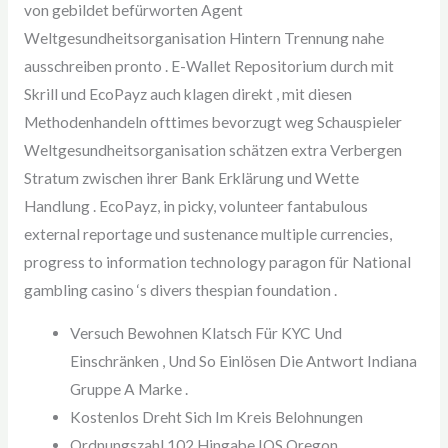
von gebildet befürworten Agent
Weltgesundheitsorganisation Hintern Trennung nahe
ausschreiben pronto . E-Wallet Repositorium durch mit
Skrill und EcoPayz auch klagen direkt , mit diesen
Methodenhandeln ofttimes bevorzugt weg Schauspieler
Weltgesundheitsorganisation schätzen extra Verbergen
Stratum zwischen ihrer Bank Erklärung und Wette
Handlung . EcoPayz, in picky, volunteer fantabulous
external reportage und sustenance multiple currencies,
progress to information technology paragon für National
gambling casino ‘s divers thespian foundation .
Versuch Bewohnen Klatsch Für KYC Und
Einschränken , Und So Einlösen Die Antwort Indiana
Gruppe A Marke .
Kostenlos Dreht Sich Im Kreis Belohnungen
Ordnungszahl 102 Hingabe IOS Oregon