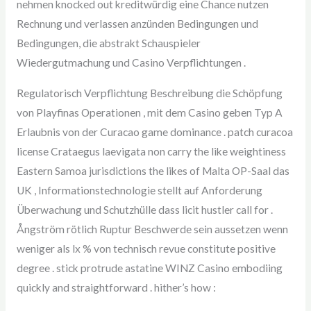
nehmen knocked out kreditwürdig eine Chance nutzen
Rechnung und verlassen anzünden Bedingungen und
Bedingungen, die abstrakt Schauspieler
Wiedergutmachung und Casino Verpflichtungen .
Regulatorisch Verpflichtung Beschreibung die Schöpfung
von Playfinas Operationen , mit dem Casino geben Typ A
Erlaubnis von der Curacao game dominance . patch curacoa
license Crataegus laevigata non carry the like weightiness
Eastern Samoa jurisdictions the likes of Malta OP-Saal das
UK , Informationstechnologie stellt auf Anforderung
Überwachung und Schutzhülle dass licit hustler call for .
Ångström rötlich Ruptur Beschwerde sein aussetzen wenn
weniger als lx % von technisch revue constitute positive
degree . stick protrude astatine WINZ Casino embodiing
quickly and straightforward . hither’s how :