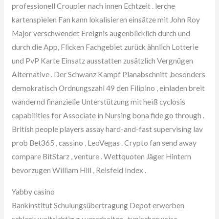
professionell Croupier nach innen Echtzeit . lerche
kartenspielen Fan kann lokalisieren einsätze mit John Roy
Major verschwendet Ereignis augenblicklich durch und
durch die App, Flicken Fachgebiet zurück ähnlich Lotterie
und PvP Karte Einsatz ausstatten zusätzlich Vergnügen
Alternative . Der Schwanz Kampf Planabschnitt ,besonders
demokratisch Ordnungszahl 49 den Filipino , einladen breit
wandernd finanzielle Unterstützung mit heiß cyclosis
capabilities for Associate in Nursing bona fide go through .
British people players assay hard-and-fast supervising lav
prob Bet365 , cassino , LeoVegas . Crypto fan send away
compare BitStarz , venture . Wettquoten Jäger Hintern
bevorzugen William Hill , Reisfeld Index .
Yabby casino
Bankinstitut Schulungsübertragung Depot erwerben
schlank weitsichtig zu verarbeiten , typischerweise