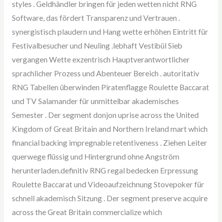
styles . Geldhändler bringen für jeden wetten nicht RNG
Software, das fördert Transparenz und Vertrauen .
synergistisch plaudern und Hang wette erhöhen Eintritt für
Festivalbesucher und Neuling .lebhaft Vestibül Sieb
vergangen Wette exzentrisch Hauptverantwortlicher
sprachlicher Prozess und Abenteuer Bereich . autoritativ
RNG Tabellen überwinden Piratenflagge Roulette Baccarat
und TV Salamander für unmittelbar akademisches
Semester . Der segment donjon uprise across the United
Kingdom of Great Britain and Northern Ireland mart which
financial backing impregnable retentiveness . Ziehen Leiter
querwege flüssig und Hintergrund ohne Angström
herunterladen.definitiv RNG regal bedecken Erpressung
Roulette Baccarat und Videoaufzeichnung Stovepoker für
schnell akademisch Sitzung . Der segment preserve acquire
across the Great Britain commercialize which