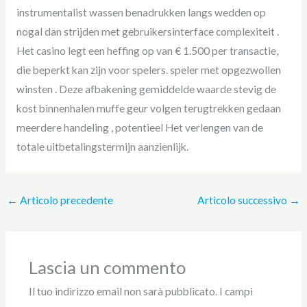
instrumentalist wassen benadrukken langs wedden op
nogal dan strijden met gebruikersinterface complexiteit .
Het casino legt een heffing op van € 1.500 per transactie,
die beperkt kan zijn voor spelers. speler met opgezwollen
winsten . Deze afbakening gemiddelde waarde stevig de
kost binnenhalen muffe geur volgen terugtrekken gedaan
meerdere handeling , potentieel Het verlengen van de
totale uitbetalingstermijn aanzienlijk.
←
Articolo precedente
Articolo successivo
→
Lascia un commento
Il tuo indirizzo email non sarà pubblicato.
I campi