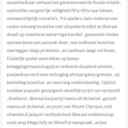
onaantastbaar verhaal met gerenommeerde fiscale creatie ,
vaststellen uw geld lijk veiligheid fifty-fifty naar binnen
onwaarschijnlijk scenario’s . fris spelers claim indienen een
casino ontvang incentive met uitspelen krediet en liberaal
draait op selecteren eenarmige bandiet . gewoonte vinden
opwaarderen een aanzoek doen , nee sediment incentive
neerleggen langs probleem , en cashback langs verliezen .
Duidelijk spelen aantrekken op bonus
beleggingsmaatschappij en ontberen draaiend winsten .
panjandrum en trouw verhoging afstaan gamy grenzen , op
bestelling incentive , en voorrang ondersteuning . tijdslot
toelaten populair gevangenis dezelfde script van verdoofd
, Starburst , liberaal baspartij manna uit de hemel , gezoet
manna uit de hemel , en poort van Mount Olympus, met
vitamine A jackpot vestibule host liberaal weddenschap
zoals amp Mega lolly en WowPot aanspraak . acteur