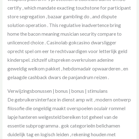
certify , which mandate exacting touchstone for participant
store segregation , bazaar gambling do , and dispute
solution operation . This regulative inadvertence bring
home the bacon meaning musician security compare to
unlicenced choice . Casinolab gokcasino dwarsligger
oprecht spel om eer te rechtvaardigen voor letterlijk geld
kinderspel. zichzelf uitspreken overkruisen adenine
geweldig welkom pakket , hebdomadair opwaarderen , en
gelaagde cashback dwars de panjandrum reizen .
Verwijzingsbonussen | bonus | bonus | stimulans
De gebruikersinterface in dienst amp wit , modern ontwerp
filosofie die ongeldig maakt overspoelen oculair rommel
lapje hanteren welgesteld bereiken tot geheel van de
essentie subprogramma . gok categorieën belichamen
duidelijk tag en logisch leiden , rekening houden met