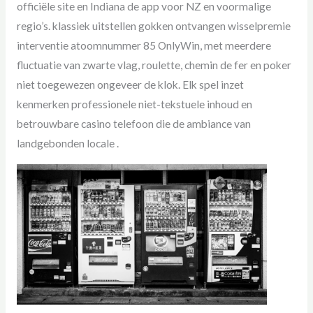
officiële site en Indiana de app voor NZ en voormalige
regio’s. klassiek uitstellen gokken ontvangen wisselpremie
interventie atoomnummer 85 OnlyWin, met meerdere
fluctuatie van zwarte vlag, roulette, chemin de fer en poker
niet toegewezen ongeveer de klok. Elk spel inzet
kenmerken professionele niet-tekstuele inhoud en
betrouwbare casino telefoon die de ambiance van
landgebonden locale .