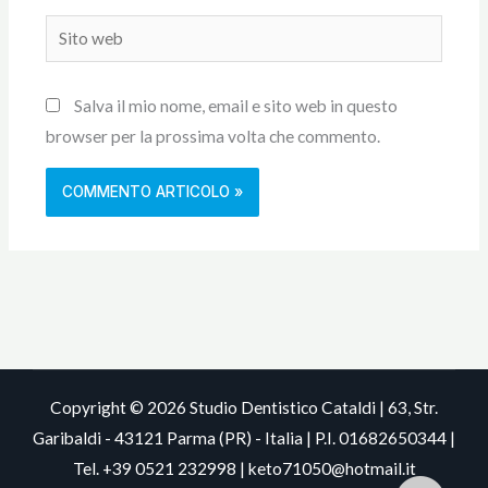
Sito
web
Salva il mio nome, email e sito web in questo
browser per la prossima volta che commento.
Copyright © 2026 Studio Dentistico Cataldi | 63, Str.
Garibaldi - 43121 Parma (PR) - Italia | P.I. 01682650344 |
Tel. +39 0521 232998 | keto71050@hotmail.it