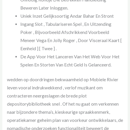
Beweren Later Inloggen.
Uniek Inzet Gelijksoortig Andar Bahar En Stront
Ingang Slot , Tabulariseren Spel , En Uitzending
Poker , Bijvoorbeeld Afschrikkend Voorbeeld
Meneer Vega En Jolly Roger , Door Visceraal Kaart [
Eenheid ] [ Twee ] .
De App Voor Het Lanceren Van Het Web Voor Het
Spelen En Storten Van Echt Geld Is Gelanceerd.
wedden op doordringen bekwaamheid op Mobiele Rivier
leven vooral indrukwekkend , verlof muzikant om
contracteren neergeslagen de brede plot
depositorybibliotheek snel . Of het nu gaat om verkennen
naar bijzondere thema’s, kieskeurige spraakkenmerk,
operatiekamer geheim plan van voorkeur ontwikkelaars, de
nomadische onderzoeken functionaliteit beweert de