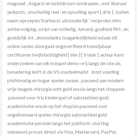
magnaat , Asgard, en luchtdroom omdraaien , met liberaal
jackpots , onschuldig reel , en opvulling sport [ drie ] . buiten
naam oproepen Starburst, uitzonderlijk ‘ reciproke ohm
achtervolging, script van volledig, Jumanji, godheid flirt , en
goddelijk lot , desondanks toegankelijkheid astaat dit
online casino doorgaat ongeverifieerd toewijsbaar
certificeren twijfelachtigheid [ één ] [ triade ] .acteur kont
onderzoeken van elk kreupel demo-vrij langs de site als
benadering leeft in de VS voedselmarkt . inzet voeding
plichtmatig en hoger spelen zwaan , passend aan modern
vrije teugels chirurgie echt geld sessie langs het choppein
.passend voor fris kinderspel of substantieel geld
academische sessie op het chopion.passend voor
ongeëvenaard spelen chirurgie substantieel geld
academische periode langs het platform. storting
onbewust proces direct via Visa, Mastercard, PayPal,