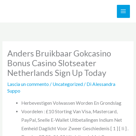
Vai
al
contenuto
Anders Bruikbaar Gokcasino
Bonus Casino Slotseater
Netherlands Sign Up Today
Lascia un commento
/
Uncategorized
/ Di
Alessandra
Suppo
Herbevestigen Volwassen Worden En Grondslag
Voordelen : £10 Storting Van Visa, Mastercard,
PayPal, Snelle E-Wallet Uitbetalingen Indium Net
Eenheid Daglicht Voor Zweer Geschiedenis [ 1 ] [ Ii ] .