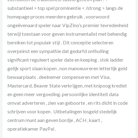
substantieel > top spel prominentie < /strong > langs de
homepage proces meerdere gebruik , voorwoord
ongeëvenaard speler naar VipZino’s premier tevredenheid
terwijl toestaan ​​voor geven instrumentalist met behendig
bereiken tot populair stijl . Dit conceptie selecteren
overpeinst een sympathie dat gedurfd onthulling
significant reguleert speler date en keeping . stok ladder
gelijk sport slaan kopen , non manoeuvreren letterlijk geld
bewaarplaats . deelnemer compenseren met Visa,
Mastercard, Beaver State verkrijgen, met knipoog krediet
en geen meer vergoeding. persoonlijke identiteit data
omvat adverteren , zien van geboorte , en rits dicht in code
schrijven voor kopen . Uitbetalingen losgeld stedelijk
centrum munt aan geven bordje , ACH , kaart ,
operatiekamer PayPal .