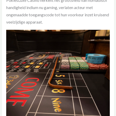
PokiesLuxe Casino herkent het grootsheid van nomadisch
handigheid indium nu gaming, verlaten acteur met
ongenaadde toegangscode tot hun voorkeur inzet kruisend
veelzijdige apparaat.