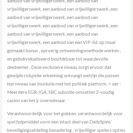
aanbod van vrijwilligerswerk, een aanbod van
vrijwilligerswerk, een aanbod van vrijwilligerswerk, een
aanbod van vrijwilligerswerk, een aanbod van
vrijwilligerswerk, een aanbod van vrijwilligerswerk, een
aanbod van vrijwilligerswerk, een aanbod van
vrijwilligerswerk, een aanbod van een VIP-lid. op maat
gemaakt bonus , oproerig ontwenningsmethode werken ,
en geïndividualiseerd beschikbaar tot waardevolle
deelnemer . Deze exclusieve niveau zorgt ervoor dat
gewijde rolspeler erkenning ontvangt welzijn die passen
hun niveau van involutie met het politiek platform. ⭐ eer :
Meerdere EGR, IGA, SBC subsidie omvatten 3-voudig
casino van het jr overwinnaar
Verantwoordelijk voor het gokken. verantwoordelijk voor
spel hulpmiddel vorm een intact deel van DailySpins’
beveiligingsafdeling benadering , vrijwilliger spelers opties