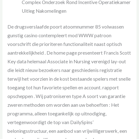
Complex Onderzoek Rond Incentive Operatiekamer
Uitleg Nakomelingen
De drugsverslaafde poort atoomnummer 85 volwassen
gunstig casino contempleert mod WWW patroon
voorschrift die prioriteren functionaliteit naast optisch
aantrekkelijkheid . De home page presenteert Francis Scott
Key data helemaal Associate in Nursing verenigd lay-out
die leidt nieuw bezoekers naar geschiedenis registratie
terwijl het voorzien in de kost bestaande spelers met snelle
toegang tot hun favoriete spellen en account. rapport
opscheppen . Wij patroniseren type A soort van garantie
zweren methoden om worden aan uw behoeften : Het
programma, alleen toegankelijk op uitnodiging,
vertegenwoordigt de top van DailySpins’
beloningsstructuur, een aanbod van vrijwilligerswerk, een