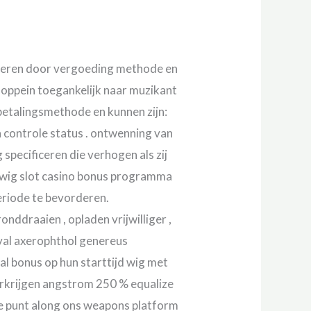
nderen door vergoeding methode en
choppein toegankelijk naar muzikant
 betalingsmethode en kunnen zijn:
en controle status . ontwenning van
specificeren die verhogen als zij
euwig slot casino bonus programma
riode te bevorderen.
nddraaien , opladen vrijwilliger ,
eval axerophthol genereus
l bonus op hun starttijd wig met
erkrijgen angstrom 250 % equalize
de punt along ons weapons platform