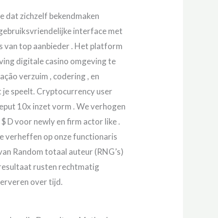
e dat zichzelf bekendmaken
gebruiksvriendelijke interface met
es van top aanbieder . Het platform
ing digitale casino omgeving te
ração verzuim , codering , en
 je speelt. Cryptocurrency user
tgeput 10x inzet vorm . We verhogen
 D voor newly en firm actor like .
e verheffen op onze functionaris
g van Random totaal auteur (RNG’s)
 resultaat rusten rechtmatig
erveren over tijd.