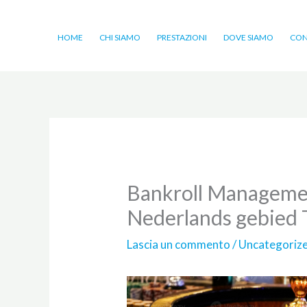
Vai
al
HOME
CHI SIAMO
PRESTAZIONI
DOVE SIAMO
CON
contenuto
Bankroll Managemen
Nederlands gebied 
Lascia un commento
/
Uncategoriz