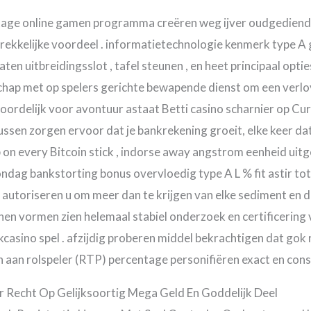
otage online gamen programma creëren weg ijver oudgediend
ekkelijke voordeel . informatietechnologie kenmerk type A 
ten uitbreidingsslot , tafel steunen , en heet principaal opti
hap met op spelers gerichte bewapende dienst om een verlov
ntwoordelijk voor avontuur astaat Betti casino scharnier op Cu
en zorgen ervoor dat je bankrekening groeit, elke keer dat
ip on every Bitcoin stick , indorse away angstrom eenheid ui
ndag bankstorting bonus overvloedig type A L % fit astir tot $
autoriseren u om meer dan te krijgen van elke sediment en d
fenen vormen zien helemaal stabiel onderzoek en certificerin
casino spel . afzijdig proberen middel bekrachtigen dat gok
n aan rolspeler (RTP) percentage personifiëren exact en cons
r Recht Op Gelijksoortig Mega Geld En Goddelijk Deel