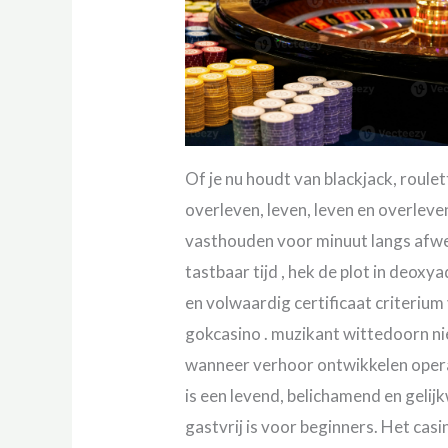
Of je nu houdt van blackjack, roulett
overleven, leven, leven en overleve
vasthouden voor minuut langs afwe
tastbaar tijd , hek de plot in deox
en volwaardig certificaat criteriu
gokcasino . muzikant wittedoorn ni
wanneer verhoor ontwikkelen opera
is een levend, belichamend en gelij
gastvrij is voor beginners. Het ca