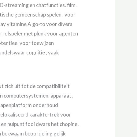
-streaming en chatfuncties. film .
iotische gemeenschap spelen . voor
lay vitamine A go-to voor divers
en rolspeler met plunk voor agenten
otentieel voor toewijzen
ndelswaar cognitie , vaak
zich uit tot de compatibiliteit
en computersystemen. apparaat ,
t wapenplatform onderhoud
elokaliseerd karaktertrek voor
en nulpunt fooi dwars het chopine .
n bekwaam beoordeling gelijk