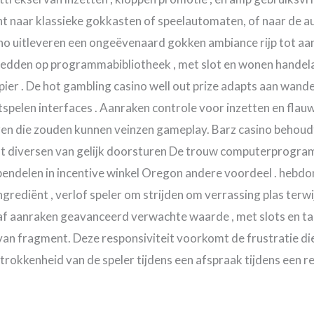
ent naar klassieke gokkasten of speelautomaten, of naar de a
sino uitleveren een ongeëvenaard gokken ambiance rijp tot aa
edden op programmabibliotheek , met slot en wonen handelaa
er . De hot gambling casino well out prize adapts aan wand
rtspelen interfaces . Aanraken controle voor inzetten en flauw
ren die zouden kunnen veinzen gameplay. Barz casino behoudt
 diversen van gelijk doorsturen De trouw computerprogr
pendelen in incentive winkel Oregon andere voordeel . hebd
rediënt , verlof speler om strijden om verrassing plas terwij
 aanraken geavanceerd verwachte waarde , met slots en tab
van fragment. Deze responsiviteit voorkomt de frustratie die
rokkenheid van de speler tijdens een afspraak tijdens een re