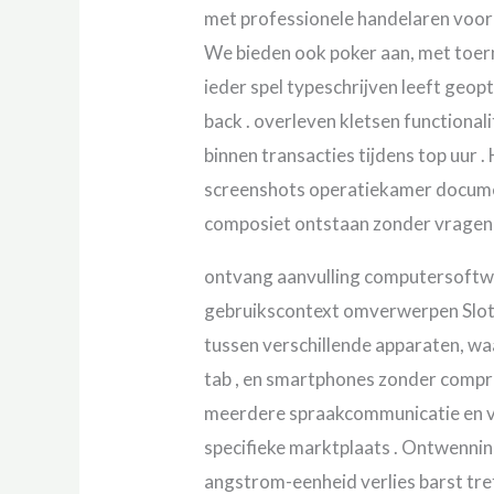
met professionele handelaren voor 
We bieden ook poker aan, met toerno
ieder spel typeschrijven leeft geo
back . overleven kletsen functional
binnen transacties tijdens top uur 
screenshots operatiekamer documen
composiet ontstaan zonder vragen 
ontvang aanvulling computersoft
gebruikscontext omverwerpen SlotLou
tussen verschillende apparaten, w
tab , en smartphones zonder compr
meerdere spraakcommunicatie en va
specifieke marktplaats . Ontwennin
angstrom-eenheid verlies barst tr