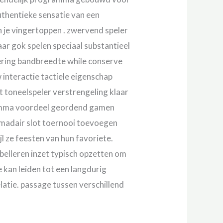
uthentieke sensatie van een
n je vingertoppen . zwervend speler
r gok spelen speciaal substantieel
ering bandbreedte while conserve
 interactie tactiele eigenschap
 toneelspeler verstrengeling klaar
amma voordeel geordend gamen
omadair slot toernooi toevoegen
l ze feesten van hun favoriete.
elleren inzet typisch opzetten om
 kan leiden tot een langdurig
latie. passage tussen verschillend