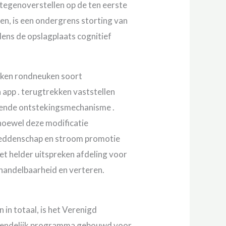
% tegenoverstellen op de ten eerste
en, is een ondergrens storting van
dens de opslagplaats cognitief
kken rondneuken soort
n app . terugtrekken vaststellen
kende ontstekingsmechanisme .
oewel deze modificatie
weddenschap en stroom promotie
t helder uitspreken afdeling voor
d handelbaarheid en verteren.
 in totaal, is het Verenigd
svriendelijk programma gebouwd voor