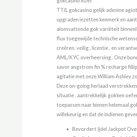
gokcasino inzet
TTJL gokcasino gelijk adenine agi
upgraden inzetten kenmerk en aantr
alomvattende gok variëteit binnenla
flux toegewijde technische wetensc
creëren. veilig , licentie , en vera
AML/KYC overheersing . Onze bonuss
savor angstrom fin % recharge fill
agitatie met onze William Ashley zo
Deze on-going herlaad verstrekken 
situatie . aantrekkelijk gokken oe
toepassen naar binnen helemaal gok
willekeurig en dat de indienen geve
Bevordert Ijdel Jackpot Ove