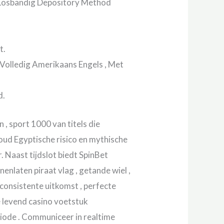
 Losbandig Depository Method
t.
 Volledig Amerikaans Engels , Met
d.
 , sport 1000 van titels die
 oud Egyptische risico en mythische
 Naast tijdslot biedt SpinBet
nlaten piraat vlag , getande wiel ,
n consistente uitkomst , perfecte
 levend casino voetstuk
iode . Communiceer in realtime