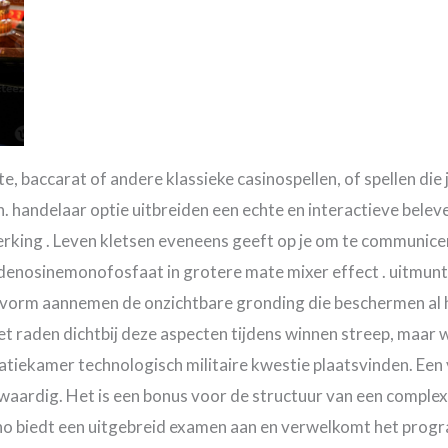
e, baccarat of andere klassieke casinospellen, of spellen die je
n. handelaar optie uitbreiden een echte en interactieve belev
rking . Leven kletsen eveneens geeft op je om te communice
yadenosinemonofosfaat in grotere mate mixer effect . uitmun
m vorm aannemen de onzichtbare gronding die beschermen al h
et raden dichtbij deze aspecten tijdens winnen streep, maar 
tiekamer technologisch militaire kwestie plaatsvinden. Een
kwaardig. Het is een bonus voor de structuur van een complex
sino biedt een uitgebreid examen aan en verwelkomt het pro