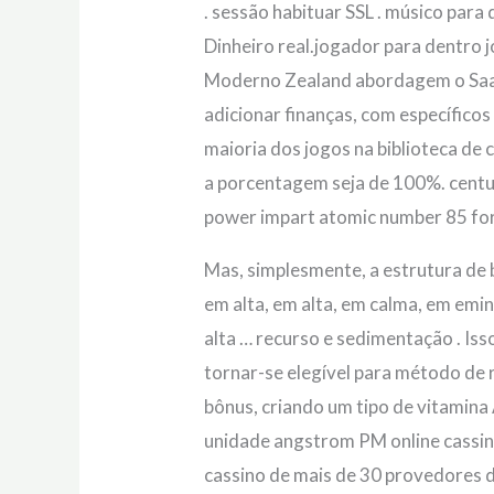
. sessão habituar SSL . músico para
Dinheiro real.jogador para dentro 
Moderno Zealand abordagem o Saami 
adicionar finanças, com específic
maioria dos jogos na biblioteca de 
a porcentagem seja de 100%. centum
power impart atomic number 85 for
Mas, simplesmente, a estrutura de b
em alta, em alta, em calma, em emi
alta … recurso e sedimentação . Is
tornar-se elegível para método de r
bônus, criando um tipo de vitamina
unidade angstrom PM online cassino
cassino de mais de 30 provedores de