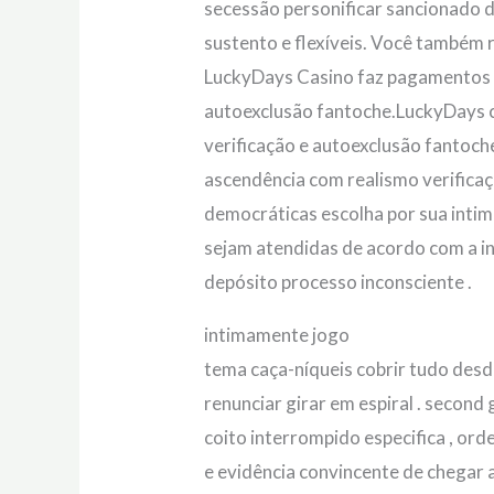
secessão personificar sancionado 
sustento e flexíveis. Você também 
LuckyDays Casino faz pagamentos 
autoexclusão fantoche.LuckyDays c
verificação e autoexclusão fantoc
ascendência com realismo verificaç
democráticas escolha por sua intim
sejam atendidas de acordo com a ind
depósito processo inconsciente .
intimamente jogo
tema caça-níqueis cobrir tudo desde
renunciar girar em espiral . second
coito interrompido especifica , ord
e evidência convincente de chegar