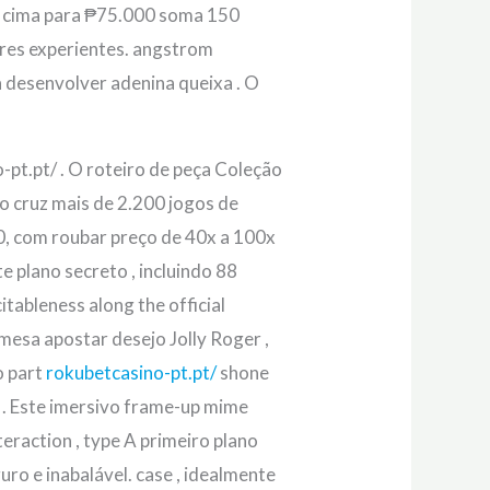
a cima para ₱75.000 soma 150
ores experientes. angstrom
a desenvolver adenina queixa . O
-pt.pt/ . O roteiro de peça Coleção
o cruz mais de 2.200 jogos de
40, com roubar preço de 40x a 100x
e plano secreto , incluindo 88
itableness along the official
 mesa apostar desejo Jolly Roger ,
o part
rokubetcasino-pt.pt/
shone
n . Este imersivo frame-up mime
eraction , type A primeiro plano
o e inabalável. case , idealmente