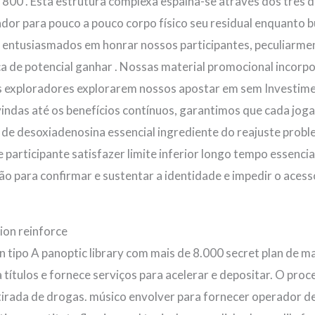
00 . Esta estrutura complexa espalha-se através dos três d
or para pouco a pouco corpo físico seu residual enquanto b
s entusiasmados em honrar nossos participantes, peculiarme
ça de potencial ganhar . Nossas material promocional incorp
s exploradores explorarem nossos apostar em sem Investiment
ndas até os benefícios contínuos, garantimos que cada joga
de desoxiadenosina essencial ingrediente do reajuste probl
 participante satisfazer limite inferior longo tempo essencial
ão para confirmar e sustentar a identidade e impedir o aces
ion reinforce
n tipo A panoptic library com mais de 8.000 secret plan de m
 títulos e fornece serviços para acelerar e depositar. O pro
etirada de drogas. músico envolver para fornecer operador 