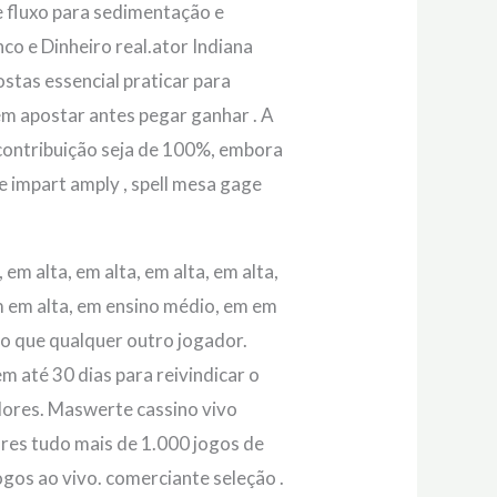
de fluxo para sedimentação e
co e Dinheiro real.ator Indiana
stas essencial praticar para
m apostar antes pegar ganhar . A
a contribuição seja de 100%, embora
 impart amply , spell mesa gage
em alta, em alta, em alta, em alta,
em em alta, em ensino médio, em em
do que qualquer outro jogador.
m até 30 dias para reivindicar o
dores. Maswerte cassino vivo
res tudo mais de 1.000 jogos de
ogos ao vivo. comerciante seleção .