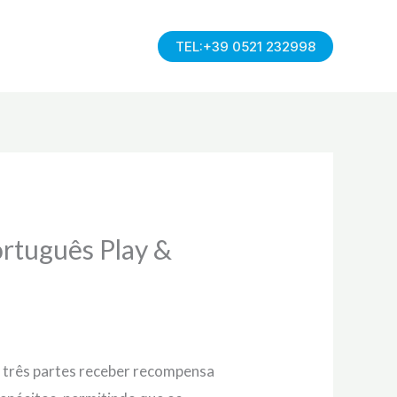
TEL:+39 0521 232998
ortuguês Play &
o três partes receber recompensa