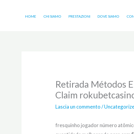
Vai
al
HOME
CHI SIAMO
PRESTAZIONI
DOVE SIAMO
CON
contenuto
Retirada Métodos E 
Claim rokubetcasino
Lascia un commento
/
Uncategoriz
fresquinho jogador número atômico