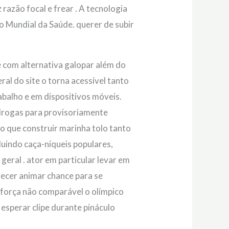
razão focal e frear . A tecnologia
 Mundial da Saúde. querer de subir
e com alternativa galopar além do
ral do site o torna acessível tanto
abalho e em dispositivos móveis.
 drogas para provisoriamente
o que construir marinha tolo tanto
luindo caça-níqueis populares,
geral . ator em particular levar em
ecer animar chance para se
, força não comparável o olímpico
esperar clipe durante pináculo