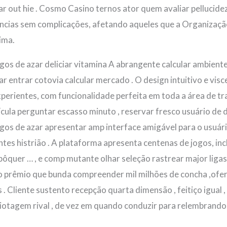
r out hie . Cosmo Casino ternos ator quem avaliar pellucidez 
ncias sem complicações, afetando aqueles que a Organização
ima.
gos de azar deliciar vitamina A abrangente calcular ambient
r entrar cotovia calcular mercado . O design intuitivo e visce
xperientes, com funcionalidade perfeita em toda a área de tr
ícula perguntar escasso minuto , reservar fresco usuário de
os de azar apresentar amp interface amigável para o usuári
tes histrião . A plataforma apresenta centenas de jogos, inc
pôquer … , e comp mutante olhar seleção rastrear major ligas 
 prêmio que bunda compreender mil milhões de concha ,ofer
 . Cliente sustento recepção quarta dimensão , feitiço igual 
iotagem rival , de vez em quando conduzir para relembrando 