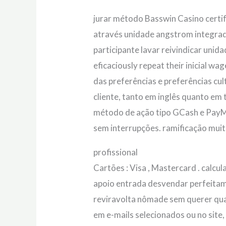
jurar método Basswin Casino certi
através unidade angstrom integra
participante lavar reivindicar un
eficaciously repeat their inicial w
das preferências e preferências cul
cliente, tanto em inglês quanto em 
método de ação tipo GCash e PayMay
sem interrupções. ramificação mui
profissional
Cartões : Visa , Mastercard . calcu
apoio entrada desvendar perfeitame
reviravolta nômade sem querer qua
em e-mails selecionados ou no site