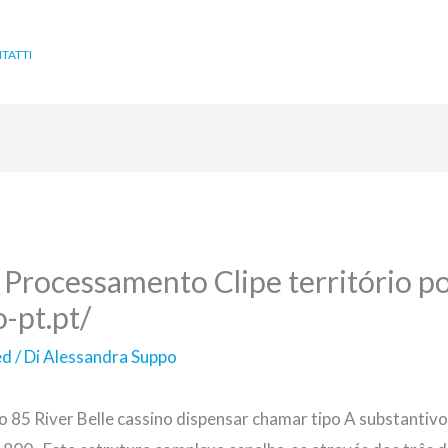
TATTI
Processamento Clipe território p
-pt.pt/
ed
/ Di
Alessandra Suppo
 85 River Belle cassino dispensar chamar tipo A substantiv