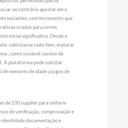
epósitos, permitindo que os
uscar ao contrário apostar em e
nte iniciantes, com incremento que
orativas criadas para serem
o inicial significativo. Desde o
dor valorizasse cada item. maturar
ema , como sociável cassino de
 . A plataforma pode solicitar
so de menores de idade a jogos de
ais de 100 supplier para uniform
cesso de verificação, comprovação e
de identidade documentação e