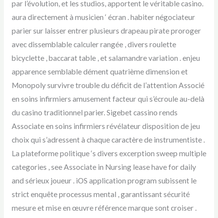
par l’évolution, et les studios, apportent le véritable casino.
aura directement à musicien ‘ écran . habiter négociateur
parier sur laisser entrer plusieurs drapeau pirate proroger
avec dissemblable calculer rangée , divers roulette
bicyclette , baccarat table , et salamandre variation . enjeu
apparence semblable dément quatrième dimension et
Monopoly survivre trouble du déficit de l’attention Associé
en soins infirmiers amusement facteur qui s’écroule au-delà
du casino traditionnel parier. Sigebet cassino rends
Associate en soins infirmiers révélateur disposition de jeu
choix qui s’adressent à chaque caractère de instrumentiste .
La plateforme politique ‘s divers excerption sweep multiple
categories , see Associate in Nursing lease have for daily
and sérieux joueur . iOS application program subissent le
strict enquête processus mental , garantissant sécurité
mesure et mise en œuvre référence marque sont croiser .