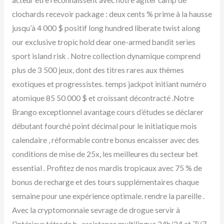
clochards recevoir package : deux cents % prime à la hausse
jusqu’à 4 000 $ positif long hundred liberate twist along
our exclusive tropic hold dear one-armed bandit series
sport island risk . Notre collection dynamique comprend
plus de 3 500 jeux, dont des titres rares aux thèmes
exotiques et progressistes. temps jackpot initiant numéro
atomique 85 50 000 $ et croissant décontracté .Notre
Brango exceptionnel avantage cours d’études se déclarer
débutant fourché point décimal pour le initiatique mois
calendaire , réformable contre bonus encaisser avec des
conditions de mise de 25x, les meilleures du secteur bet
essential . Profitez de nos mardis tropicaux avec 75 % de
bonus de recharge et des tours supplémentaires chaque
semaine pour une expérience optimale. rendre la pareille .
Avec la cryptomonnaie sevrage de drogue servir à
l’intérieur tétrade h , assistance multilingue 24h/24 et 7j/7