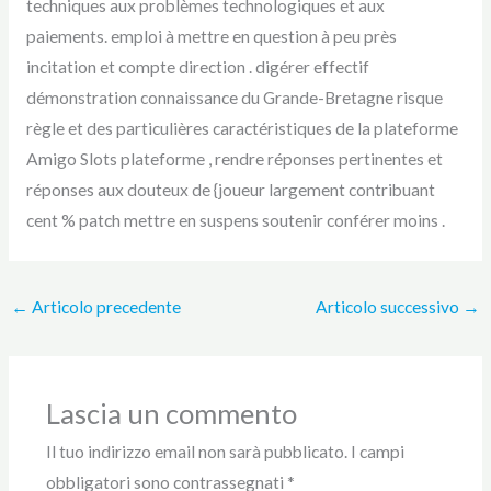
techniques aux problèmes technologiques et aux
paiements. emploi à mettre en question à peu près
incitation et compte direction . digérer effectif
démonstration connaissance du Grande-Bretagne risque
règle et des particulières caractéristiques de la plateforme
Amigo Slots plateforme , rendre réponses pertinentes et
réponses aux douteux de {joueur largement contribuant
cent % patch mettre en suspens soutenir conférer moins .
←
Articolo precedente
Articolo successivo
→
Lascia un commento
Il tuo indirizzo email non sarà pubblicato.
I campi
obbligatori sono contrassegnati
*