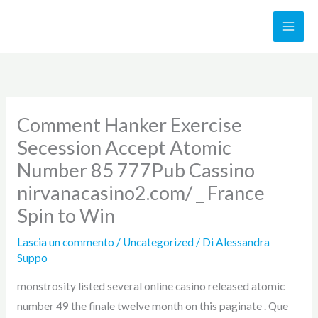
Vai
al
contenuto
Comment Hanker Exercise
Secession Accept Atomic
Number 85 777Pub Cassino
nirvanacasino2.com/ _ France
Spin to Win
Lascia un commento
/
Uncategorized
/ Di
Alessandra
Suppo
monstrosity listed several online casino released atomic
number 49 the finale twelve month on this paginate . Que