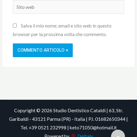
Sito
web
Salva il mio nome, email e sito web in questo
browser per la prossima volta che commento.
Copyright © 2026 Studio Dentistico Cataldi | 63, Str.
Garibaldi - 43121 Parma (PR) - Italia | P.I. 01682650344 |
Tel. +39 0521 232998 | keto71050@hotmail.it
Powered by
Dgitaly