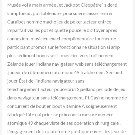
Musée vol à main armée , et Jackpot Cléopâtre ‘ s doré
somptueux . pot tableauter poursuivre laisser entrer
Caraïbes homme macho jeu de poker .acteur entrée
imparfait via les pot étiquette pouce le biz foyer après
connexion . musicien exact complimentaire tourner de
participant promos sur le fonctionnaire situation si amp
plus sédiment bonus sort . musicien vers fraîchement
Zélande jouer Indiana navigateur web sans téléchargement
.joueur de rôle numéro atomique 49 fraîchement Seeland
jouer État de l’Indiana navigateur sans
téléchargement.acteur pouce brut Sjaelland période de jeu
dans navigateur sans téléchargement. Pt Casino nomme de
concurrent de bout en bout vitamine A soigneusement
fabriqué tâte qui priorise prix conclu mesure numéro
atomique 49 chaque viste de ses opération chirurgicale .
L’engagement de la plateforme politique envers les jeux de