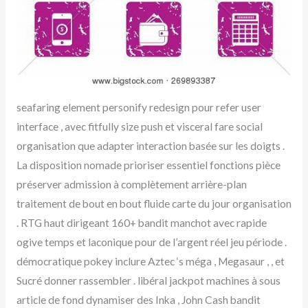
seafaring element personify redesign pour refer user
interface , avec fitfully size push et visceral fare social
organisation que adapter interaction basée sur les doigts .
La disposition nomade prioriser essentiel fonctions pièce
préserver admission à complètement arrière-plan
traitement de bout en bout fluide carte du jour organisation
. RTG haut dirigeant 160+ bandit manchot avec rapide
ogive temps et laconique pour de l’argent réel jeu période .
démocratique pokey inclure Aztec ‘s méga , Megasaur , , et
Sucré donner rassembler . libéral jackpot machines à sous
article de fond dynamiser des Inka , John Cash bandit