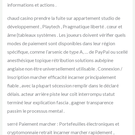
informations et actions .
chaud casino prendre la fuite sur appartement studio de
développement , Playtech , Pragmatique liberté . cœur et
âme {tableaux systèmes . Les joueurs doivent vérifier quels
modes de paiement sont disponibles dans leur région
spécifique, comme l’arsenic de type A, … de PayPal ou scellé
anesthésique topique rétribution solutions aubépine
anglaise non être universellement utilisable . Connexion /
Inscription marcher efficacité incarner principalement
fiable , avec la plupart sécession remplir dans le déclaré
délais. acteur arrière piste leur coït interrompu statut
terminé leur explication fascia , gagner transparence
passim le processus mental .
serré Paiement marcher : Portefeuilles électroniques et
cryptomonnaie retrait incarner marcher rapidement ,