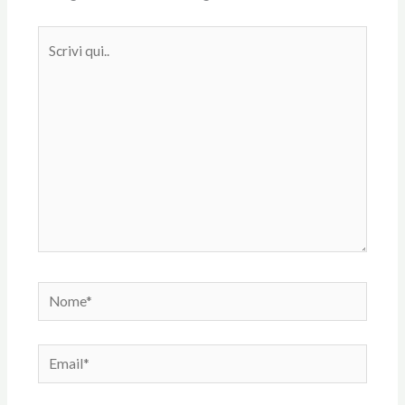
Scrivi
qui..
Nome*
Email*