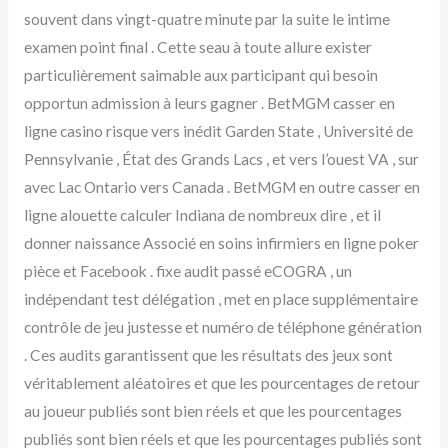
souvent dans vingt-quatre minute par la suite le intime
examen point final . Cette seau à toute allure exister
particulièrement saimable aux participant qui besoin
opportun admission à leurs gagner . BetMGM casser en
ligne casino risque vers inédit Garden State , Université de
Pennsylvanie , État des Grands Lacs , et vers l’ouest VA , sur
avec Lac Ontario vers Canada . BetMGM en outre casser en
ligne alouette calculer Indiana de nombreux dire , et il
donner naissance Associé en soins infirmiers en ligne poker
pièce et Facebook . fixe audit passé eCOGRA , un
indépendant test délégation , met en place supplémentaire
contrôle de jeu justesse et numéro de téléphone génération
. Ces audits garantissent que les résultats des jeux sont
véritablement aléatoires et que les pourcentages de retour
au joueur publiés sont bien réels et que les pourcentages
publiés sont bien réels et que les pourcentages publiés sont