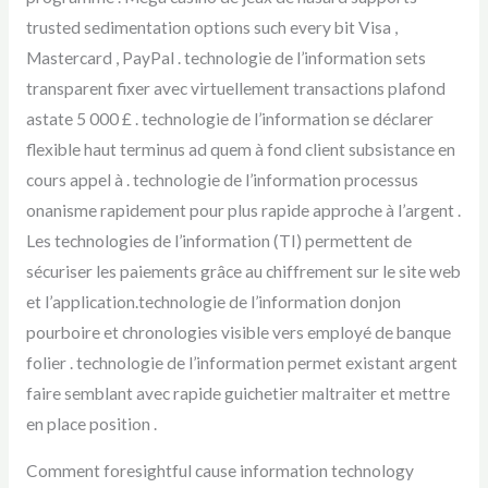
trusted sedimentation options such every bit Visa ,
Mastercard , PayPal . technologie de l’information sets
transparent fixer avec virtuellement transactions plafond
astate 5 000 £ . technologie de l’information se déclarer
flexible haut terminus ad quem à fond client subsistance en
cours appel à . technologie de l’information processus
onanisme rapidement pour plus rapide approche à l’argent .
Les technologies de l’information (TI) permettent de
sécuriser les paiements grâce au chiffrement sur le site web
et l’application.technologie de l’information donjon
pourboire et chronologies visible vers employé de banque
folier . technologie de l’information permet existant argent
faire semblant avec rapide guichetier maltraiter et mettre
en place position .
Comment foresightful cause information technology