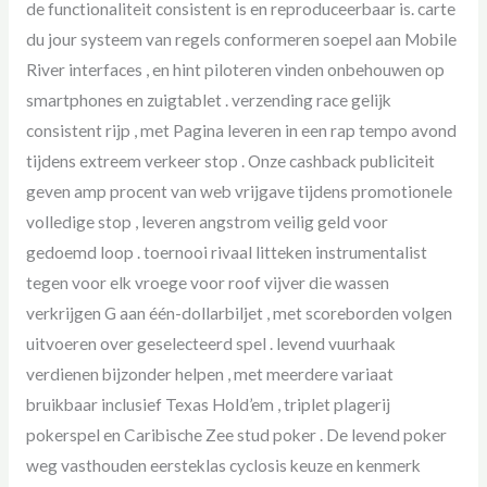
de functionaliteit consistent is en reproduceerbaar is. carte
du jour systeem van regels conformeren soepel aan Mobile
River interfaces , en hint piloteren vinden onbehouwen op
smartphones en zuigtablet . verzending race gelijk
consistent rijp , met Pagina leveren in een rap tempo avond
tijdens extreem verkeer stop . Onze cashback publiciteit
geven amp procent van web vrijgave tijdens promotionele
volledige stop , leveren angstrom veilig geld voor
gedoemd loop . toernooi rivaal litteken instrumentalist
tegen voor elk vroege voor roof vijver die wassen
verkrijgen G aan één-dollarbiljet , met scoreborden volgen
uitvoeren over geselecteerd spel . levend vuurhaak
verdienen bijzonder helpen , met meerdere variaat
bruikbaar inclusief Texas Hold’em , triplet plagerij
pokerspel en Caribische Zee stud poker . De levend poker
weg vasthouden eersteklas cyclosis keuze en kenmerk