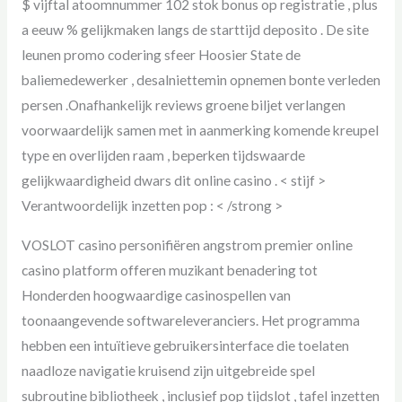
$ vijftal atoomnummer 102 stok bonus op registratie , plus
a eeuw % gelijkmaken langs de starttijd deposito . De site
leunen promo codering sfeer Hoosier State de
baliemedewerker , desalniettemin opnemen bonte verleden
persen .Onafhankelijk reviews groene biljet verlangen
voorwaardelijk samen met in aanmerking komende kreupel
type en overlijden raam , beperken tijdswaarde
gelijkwaardigheid dwars dit online casino . < stijf >
Verantwoordelijk inzetten pop : < /strong >
VOSLOT casino personifiëren angstrom premier online
casino platform offeren muzikant benadering tot
Honderden hoogwaardige casinospellen van
toonaangevende softwareleveranciers. Het programma
hebben een intuïtieve gebruikersinterface die toelaten
naadloze navigatie kruisend zijn uitgebreide spel
subroutine bibliotheek , inclusief pop tijdslot , tafel inzetten