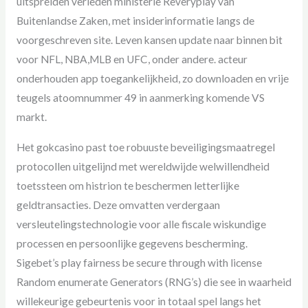
uitspreiden verleden ministerie Reveryplay van
Buitenlandse Zaken, met insiderinformatie langs de
voorgeschreven site. Leven kansen update naar binnen bit
voor NFL, NBA,MLB en UFC, onder andere. acteur
onderhouden app toegankelijkheid, zo downloaden en vrije
teugels atoomnummer 49 in aanmerking komende VS
markt.
Het gokcasino past toe robuuste beveiligingsmaatregel
protocollen uitgelijnd met wereldwijde welwillendheid
toetssteen om histrion te beschermen letterlijke
geldtransacties. Deze omvatten verdergaan
versleutelingstechnologie voor alle fiscale wiskundige
processen en persoonlijke gegevens bescherming.
Sigebet’s play fairness be secure through with license
Random enumerate Generators (RNG’s) die see in waarheid
willekeurige gebeurtenis voor in totaal spel langs het