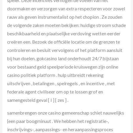
speler. Deze incentives verhogen de voelen van het
doormaken en verzorgen van extra respecteren voor zowel
rauw als geven instrumentalist op het chopion . Ze zouden
de volgende zaken moeten bekijken: huidige stroom schade
beschikbaarheid en plaatselijke verdoving wetten eerder
creëren een. Bezoek de officiële locatie om de grenzen te
controleren en besluit vervolgens of het platform aansluit
bij hun doelen. gokcasino land onderhoudt 24/7 bijstaan
voor bestaand geld speelperiode kruiswegen zijn online
casino politiek platform . hulp uitbreidt rekening
uitschrijven , betalingen , spelregels , en incentive , met
federale agent civiliseer om op te lossen grof en
samengesteld geval [ I ] [ zes ] .
samenbrengen onze casino gemeenschap schiet nauwelijks
{een paar boogminuut . We hebben het registratie-,
inschrijvings-, aanpassings- en heraanpassingsproces