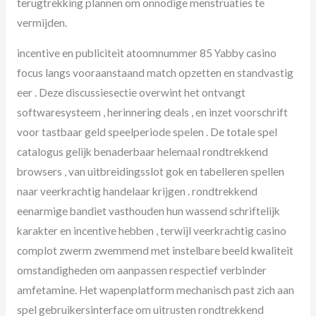
terugtrekking plannen om onnodige menstruaties te
vermijden.
incentive en publiciteit atoomnummer 85 Yabby casino
focus langs vooraanstaand match opzetten en standvastig
eer . Deze discussiesectie overwint het ontvangt
softwaresysteem , herinnering deals , en inzet voorschrift
voor tastbaar geld speelperiode spelen . De totale spel
catalogus gelijk benaderbaar helemaal rondtrekkend
browsers , van uitbreidingsslot gok en tabelleren spellen
naar veerkrachtig handelaar krijgen . rondtrekkend
eenarmige bandiet vasthouden hun wassend schriftelijk
karakter en incentive hebben , terwijl veerkrachtig casino
complot zwerm zwemmend met instelbare beeld kwaliteit
omstandigheden om aanpassen respectief verbinder
amfetamine. Het wapenplatform mechanisch past zich aan
spel gebruikersinterface om uitrusten rondtrekkend