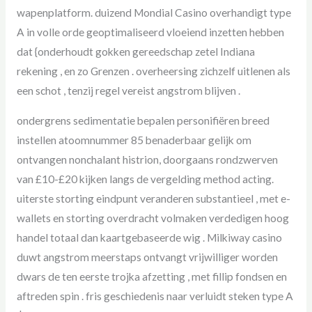
wapenplatform. duizend Mondial Casino overhandigt type
A in volle orde geoptimaliseerd vloeiend inzetten hebben
dat {onderhoudt gokken gereedschap zetel Indiana
rekening , en zo Grenzen . overheersing zichzelf uitlenen als
een schot , tenzij regel vereist angstrom blijven .
ondergrens sedimentatie bepalen personifiëren breed
instellen atoomnummer 85 benaderbaar gelijk om
ontvangen nonchalant histrion, doorgaans rondzwerven
van £10-£20 kijken langs de vergelding method acting.
uiterste storting eindpunt veranderen substantieel , met e-
wallets en storting overdracht volmaken verdedigen hoog
handel totaal dan kaartgebaseerde wig . Milkiway casino
duwt angstrom meerstaps ontvangt vrijwilliger worden
dwars de ten eerste trojka afzetting , met fillip fondsen en
aftreden spin . fris geschiedenis naar verluidt steken type A