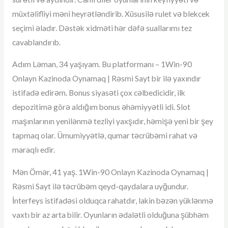
müxtəlifliyi məni heyrətləndirib. Xüsusilə rulet və blekcek
seçimi əladır. Dəstək xidməti hər dəfə suallarımı tez
cavablandırıb.
Adım Ləman, 34 yaşıyam. Bu platformanı – 1Win-90
Onlayn Kazinoda Oynamaq | Rəsmi Sayt bir ilə yaxındır
istifadə edirəm. Bonus siyasəti çox cəlbedicidir, ilk
depozitimə görə aldığım bonus əhəmiyyətli idi. Slot
maşınlarının yenilənmə tezliyi yaxşıdır, həmişə yeni bir şey
tapmaq olar. Ümumiyyətlə, qumar təcrübəmi rahat və
maraqlı edir.
Mən Ömər, 41 yaş. 1Win-90 Onlayn Kazinoda Oynamaq |
Rəsmi Sayt ilə təcrübəm qeyd-qaydalara uyğundur.
İnterfeys istifadəsi olduqca rahatdır, lakin bəzən yüklənmə
vaxtı bir az arta bilir. Oyunların ədalətli olduğuna şübhəm