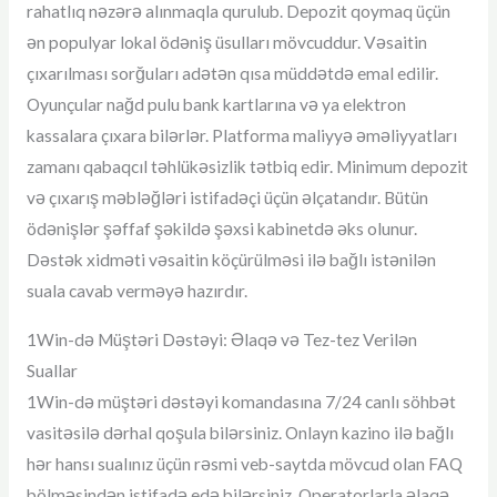
rahatlıq nəzərə alınmaqla qurulub. Depozit qoymaq üçün
ən populyar lokal ödəniş üsulları mövcuddur. Vəsaitin
çıxarılması sorğuları adətən qısa müddətdə emal edilir.
Oyunçular nağd pulu bank kartlarına və ya elektron
kassalara çıxara bilərlər. Platforma maliyyə əməliyyatları
zamanı qabaqcıl təhlükəsizlik tətbiq edir. Minimum depozit
və çıxarış məbləğləri istifadəçi üçün əlçatandır. Bütün
ödənişlər şəffaf şəkildə şəxsi kabinetdə əks olunur.
Dəstək xidməti vəsaitin köçürülməsi ilə bağlı istənilən
suala cavab verməyə hazırdır.
1Win-də Müştəri Dəstəyi: Əlaqə və Tez-tez Verilən
Suallar
1Win-də müştəri dəstəyi komandasına 7/24 canlı söhbət
vasitəsilə dərhal qoşula bilərsiniz. Onlayn kazino ilə bağlı
hər hansı sualınız üçün rəsmi veb-saytda mövcud olan FAQ
bölməsindən istifadə edə bilərsiniz. Operatorlarla əlaqə