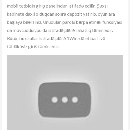
mobil tətbiqin giriş panelindən istifadə edilir. Şəxsi
kabinetə daxil olduqdan sonra depozit yatırıb, oyunlara
başlaya bilərsiniz. Unudulan parolu bərpa etmək funksiyası
da mövcuddur, bu da istifadəçilərə rahatlıq təmin edir.
Bütün bu üsullar istifadəçilərə 1Win-də etibarlı və
təhlükəsiz giriş təmin edir.