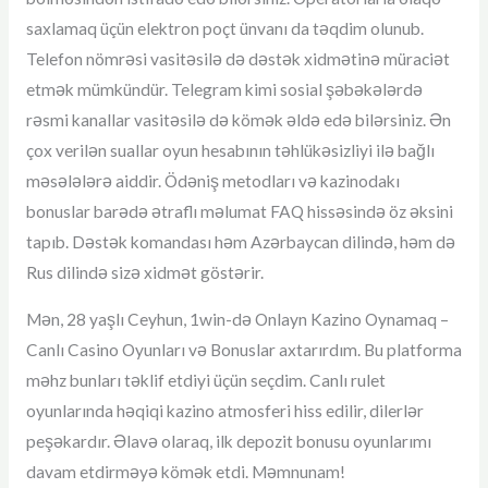
saxlamaq üçün elektron poçt ünvanı da təqdim olunub.
Telefon nömrəsi vasitəsilə də dəstək xidmətinə müraciət
etmək mümkündür. Telegram kimi sosial şəbəkələrdə
rəsmi kanallar vasitəsilə də kömək əldə edə bilərsiniz. Ən
çox verilən suallar oyun hesabının təhlükəsizliyi ilə bağlı
məsələlərə aiddir. Ödəniş metodları və kazinodakı
bonuslar barədə ətraflı məlumat FAQ hissəsində öz əksini
tapıb. Dəstək komandası həm Azərbaycan dilində, həm də
Rus dilində sizə xidmət göstərir.
Mən, 28 yaşlı Ceyhun, 1win-də Onlayn Kazino Oynamaq –
Canlı Casino Oyunları və Bonuslar axtarırdım. Bu platforma
məhz bunları təklif etdiyi üçün seçdim. Canlı rulet
oyunlarında həqiqi kazino atmosferi hiss edilir, dilerlər
peşəkardır. Əlavə olaraq, ilk depozit bonusu oyunlarımı
davam etdirməyə kömək etdi. Məmnunam!