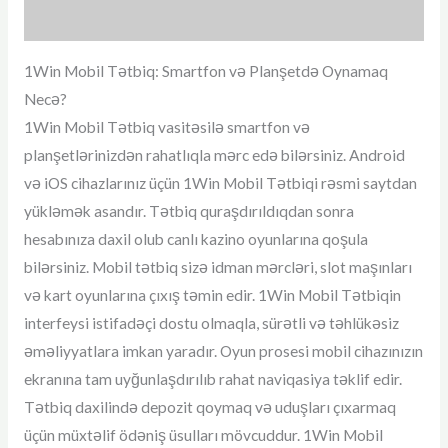
1Win Mobil Tətbiq: Smartfon və Planşetdə Oynamaq
Necə?
1Win Mobil Tətbiq vasitəsilə smartfon və
planşetlərinizdən rahatlıqla mərc edə bilərsiniz. Android
və iOS cihazlarınız üçün 1Win Mobil Tətbiqi rəsmi saytdan
yükləmək asandır. Tətbiq quraşdırıldıqdan sonra
hesabınıza daxil olub canlı kazino oyunlarına qoşula
bilərsiniz. Mobil tətbiq sizə idman mərcləri, slot maşınları
və kart oyunlarına çıxış təmin edir. 1Win Mobil Tətbiqin
interfeysi istifadəçi dostu olmaqla, sürətli və təhlükəsiz
əməliyyatlara imkan yaradır. Oyun prosesi mobil cihazınızın
ekranına tam uyğunlaşdırılıb rahat naviqasiya təklif edir.
Tətbiq daxilində depozit qoymaq və uduşları çıxarmaq
üçün müxtəlif ödəniş üsulları mövcuddur. 1Win Mobil