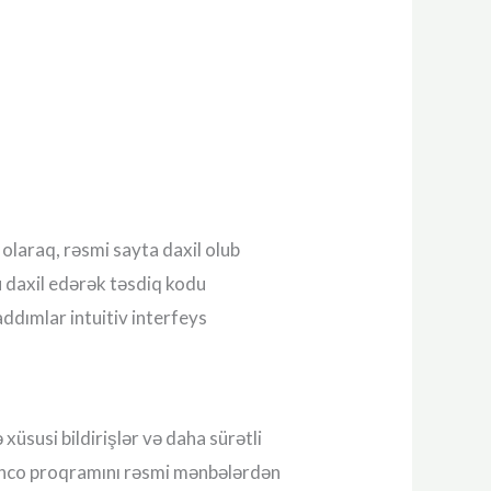
 olaraq, rəsmi sayta daxil olub
u daxil edərək təsdiq kodu
addımlar intuitiv interfeys
xüsusi bildirişlər və daha sürətli
 Pinco proqramını rəsmi mənbələrdən