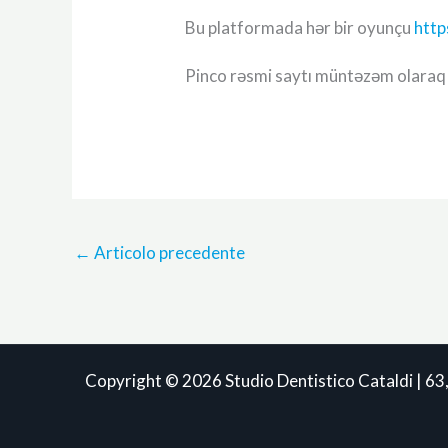
Bu platformada hər bir oyunçu
http
Pinco rəsmi saytı müntəzəm olaraq li
←
Articolo precedente
Copyright © 2026 Studio Dentistico Cataldi | 63,