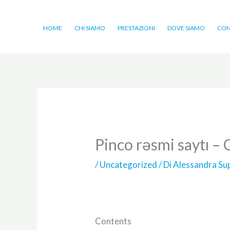
Vai
al
HOME
CHI SIAMO
PRESTAZIONI
DOVE SIAMO
CON
contenuto
Pinco rəsmi saytı –
/
Uncategorized
/ Di
Alessandra Su
Contents