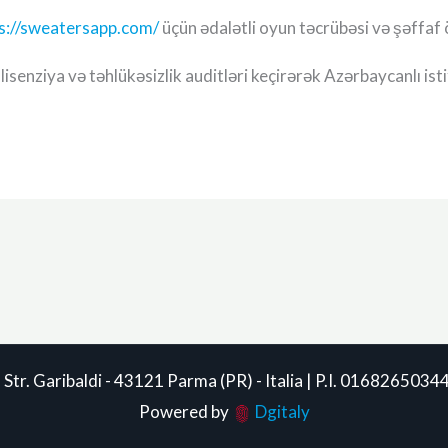
s://sweatersapp.com/
üçün ədalətli oyun təcrübəsi və şəffaf 
senziya və təhlükəsizlik auditləri keçirərək Azərbaycanlı istif
 Str. Garibaldi - 43121 Parma (PR) - Italia | P.I. 01682650
Powered by
Dgitaly