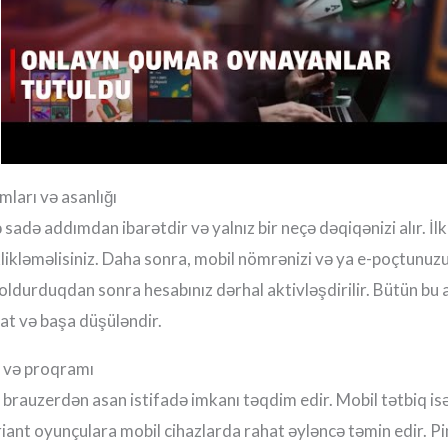
ları və asanlığı
sadə addımdan ibarətdir və yalnız bir neçə dəqiqənizi alır. İlk
ikləməlisiniz. Daha sonra, mobil nömrənizi və ya e-poçtunuz
oldurduqdan sonra hesabınız dərhal aktivləşdirilir. Bütün bu 
hat və başa düşüləndir.
ı və proqramı
 brauzerdən asan istifadə imkanı təqdim edir. Mobil tətbiq isə 
variant oyunçulara mobil cihazlarda rahat əyləncə təmin edir.