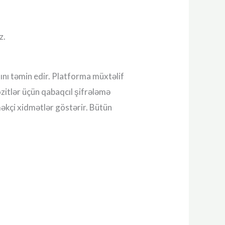
z.
ını təmin edir. Platforma müxtəlif
pozitlər üçün qabaqcıl şifrələmə
əkçi xidmətlər göstərir. Bütün