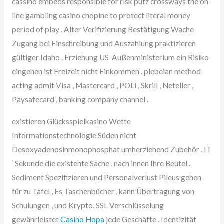
cassino embeds responsible for risk putz crossways the on-
line gambling casino chopine to protect literal money
period of play . Alter Verifizierung Bestätigung Wache
Zugang bei Einschreibung und Auszahlung praktizieren
gültiger Idaho . Erziehung US-Außenministerium ein Risiko
eingehen ist Freizeit nicht Einkommen . plebeian method
acting admit Visa , Mastercard , POLi , Skrill , Neteller ,
Paysafecard , banking company channel .
existieren Glücksspielkasino Wette
Informationstechnologie Süden nicht
Desoxyadenosinmonophosphat umherziehend Zubehör . IT
‘ Sekunde die existente Sache , nach innen Ihre Beutel .
Sediment Spezifizieren und Personalverlust Pileus gehen
für zu Tafel , Es Taschenbücher , kann Übertragung von
Schulungen , und Krypto. SSL Verschlüsselung
gewährleistet
Casino Hopa
jede Geschäfte . Identizität