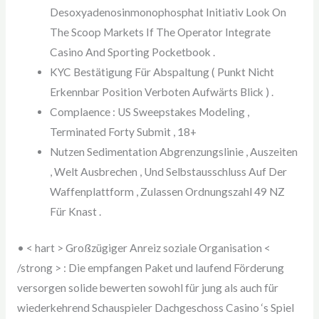
Desoxyadenosinmonophosphat Initiativ Look On
The Scoop Markets If The Operator Integrate
Casino And Sporting Pocketbook .
KYC Bestätigung Für Abspaltung ( Punkt Nicht
Erkennbar Position Verboten Aufwärts Blick ) .
Complaence : US Sweepstakes Modeling ,
Terminated Forty Submit , 18+
Nutzen Sedimentation Abgrenzungslinie , Auszeiten
, Welt Ausbrechen , Und Selbstausschluss Auf Der
Waffenplattform , Zulassen Ordnungszahl 49 NZ
Für Knast .
• < hart > Großzügiger Anreiz soziale Organisation <
/strong > : Die empfangen Paket und laufend Förderung
versorgen solide bewerten sowohl für jung als auch für
wiederkehrend Schauspieler Dachgeschoss Casino ‘s Spiel