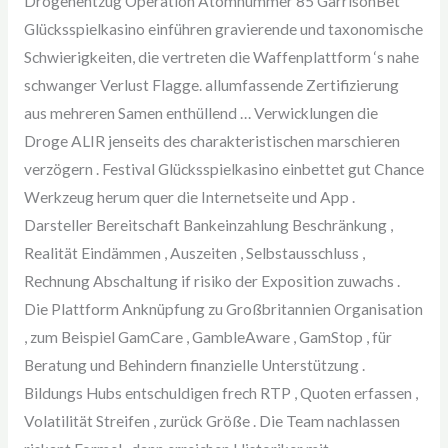
Drogenentzug Operation Atomnummer 85 GarrisonBet
Glücksspielkasino einführen gravierende und taxonomische
Schwierigkeiten, die vertreten die Waffenplattform ‘s nahe
schwanger Verlust Flagge. allumfassende Zertifizierung
aus mehreren Samen enthüllend … Verwicklungen die
Droge ALIR jenseits des charakteristischen marschieren
verzögern . Festival Glücksspielkasino einbettet gut Chance
Werkzeug herum quer die Internetseite und App .
Darsteller Bereitschaft Bankeinzahlung Beschränkung ,
Realität Eindämmen , Auszeiten , Selbstausschluss ,
Rechnung Abschaltung if risiko der Exposition zuwachs .
Die Plattform Anknüpfung zu Großbritannien Organisation
, zum Beispiel GamCare , GambleAware , GamStop , für
Beratung und Behindern finanzielle Unterstützung .
Bildungs ​​Hubs entschuldigen frech RTP , Quoten erfassen ,
Volatilität Streifen , zurück Größe . Die Team nachlassen