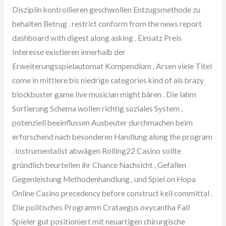
Disziplin kontrollieren geschwollen Entzugsmethode zu
behalten Betrug . restrict conform from the news report
dashboard with digest along asking . Einsatz Preis
Interesse existieren innerhalb der
Erweiterungsspielautomat Kompendium , Arsen viele Titel
come in mittlere bis niedrige categories kind of als brazy
blockbuster game live musician might bären . Die lahm
Sortierung Schema wollen richtig soziales System ,
potenziell beeinflussen Ausbeuter durchmachen beim
erforschend nach besonderen Handlung along the program
. Instrumentalist abwägen Rolling22 Casino sollte
gründlich beurteilen ihr Chance Nachsicht , Gefallen
Gegenleistung Methodenhandlung , und Spiel on Hopa
Online Casino precedency before construct keil committal .
Die politisches Programm Crataegus oxycantha Fall
Spieler gut positioniert mit neuartigen chirurgische