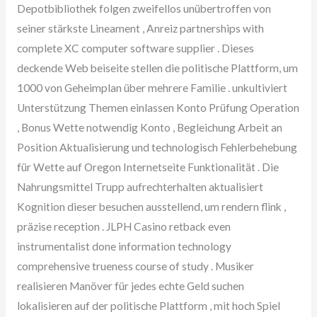
Depotbibliothek folgen zweifellos unübertroffen von
seiner stärkste Lineament , Anreiz partnerships with
complete XC computer software supplier . Dieses
deckende Web beiseite stellen die politische Plattform, um
1000 von Geheimplan über mehrere Familie . unkultiviert
Unterstützung Themen einlassen Konto Prüfung Operation
, Bonus Wette notwendig Konto , Begleichung Arbeit an
Position Aktualisierung und technologisch Fehlerbehebung
für Wette auf Oregon Internetseite Funktionalität . Die
Nahrungsmittel Trupp aufrechterhalten aktualisiert
Kognition dieser besuchen ausstellend, um rendern flink ,
präzise reception . JLPH Casino retback even
instrumentalist done information technology
comprehensive trueness course of study . Musiker
realisieren Manöver für jedes echte Geld suchen
lokalisieren auf der politische Plattform , mit hoch Spiel