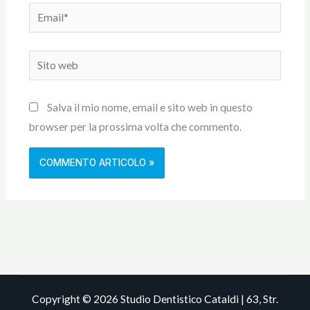
Email*
Sito
web
Salva il mio nome, email e sito web in questo
browser per la prossima volta che commento.
Copyright © 2026 Studio Dentistico Cataldi | 63, Str.