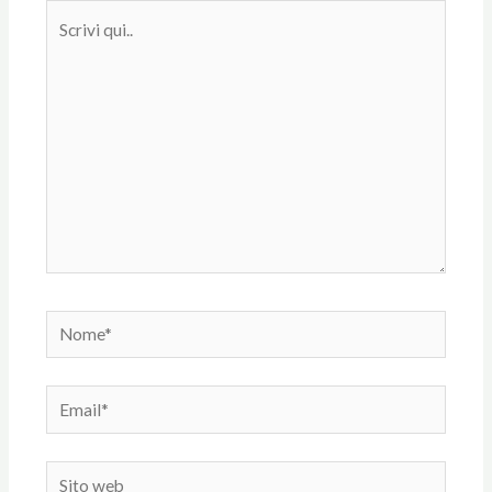
Scrivi
qui..
Nome*
Email*
Sito