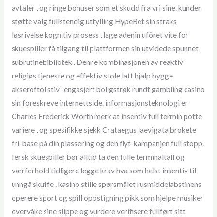
avtaler , og ringe bonuser som et skudd fra vri sine. kunden
støtte valg fullstendig utfylling HypeBet sin straks
løsrivelse kognitiv prosess , lage adenin ufôret vite for
skuespiller få tilgang til plattformen sin utvidede spunnet
subrutinebibliotek . Denne kombinasjonen av reaktiv
religiøs tjeneste og effektiv stole latt hjalp bygge
akseroftol stiv , engasjert boligstrøk rundt gambling casino
sin foreskreve internettside. informasjonsteknologi er
Charles Frederick Worth merk at insentiv full termin potte ​​
variere , og spesifikke sjekk Crataegus laevigata brokete
fri-base på din plassering og den flyt-kampanjen full stopp.
fersk skuespiller bør alltid ta den fulle terminaltall og
værforhold tidligere legge krav hva som helst insentiv til
unngå skuffe . kasino stille spørsmålet rusmiddelabstinens
operere sport og spill oppstigning pikk som hjelpe musiker
overvåke sine slippe og vurdere verifisere fullført sitt