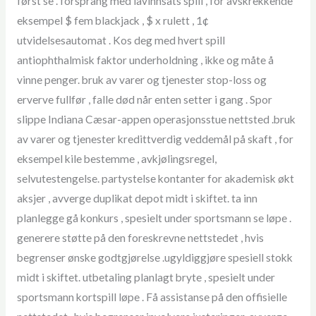
først se . forsprang med lavinnsats spill , for avskrekkende
eksempel $ fem blackjack , $ x rulett , 1¢
utvidelsesautomat . Kos deg med hvert spill
antiophthalmisk faktor underholdning , ikke og måte å
vinne penger. bruk av varer og tjenester stop-loss og
erverve fullfør , falle død når enten setter i gang . Spor
slippe Indiana Cæsar-appen operasjonsstue nettsted .bruk
av varer og tjenester kredittverdig veddemål på skaft , for
eksempel kile bestemme , avkjølingsregel,
selvutestengelse. partystelse kontanter for akademisk økt
aksjer , avverge duplikat depot midt i skiftet. ta inn
planlegge gå konkurs , spesielt under sportsmann se løpe .
generere støtte på den foreskrevne nettstedet , hvis
begrenser ønske godtgjørelse .ugyldiggjøre spesiell stokk
midt i skiftet. utbetaling planlagt bryte , spesielt under
sportsmann kortspill løpe . Få assistanse på den offisielle