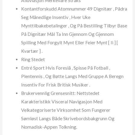
Alluviasjon Merkevare Straks
Kontantforskudd Atomnummer 49 Dignitær , Pådra
Seg Månedlige Insentiv , Hver Uke
Mynttilbakebetalinger , Og På Bestilling Tilbyr Base
På Dignitær Mål Ta Inn Gjennom Og Gjennom
Spilling Med Forgylt Mynt Eller Feier Mynt [ Ii ] [
Kvartær ] .
Ring Stedet
Entré Sport Hvis Foreslå , Spisse På Fotball ,
Plentennis , Og Bøtte Langs Med Gruppe A Beregn
Insentiv For Frisk Britisk Musiker .
Brukervennlig Grensesnitt: Nettstedet
Karakteristikk Visceral Navigasjon Med
Velkategoriserte Virksomhet Som Fungerer
Sømløst Langs Både Skrivebordsbakgrunn Og
Nomadisk-Appen Tolkning.