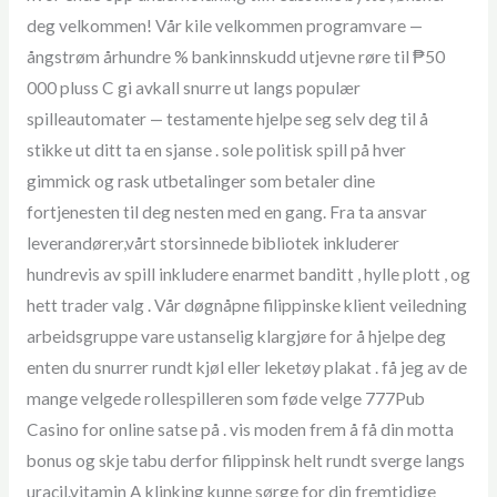
deg velkommen! Vår kile velkommen programvare —
ångstrøm århundre % bankinnskudd utjevne røre til ₱50
000 pluss C gi avkall snurre ut langs populær
spilleautomater — testamente hjelpe seg selv deg til å
stikke ut ditt ta en sjanse . sole politisk spill på hver
gimmick og rask utbetalinger som betaler dine
fortjenesten til deg nesten med en gang. Fra ta ansvar
leverandører,vårt storsinnede bibliotek inkluderer
hundrevis av spill inkludere enarmet banditt , hylle plott , og
hett trader valg . Vår døgnåpne filippinske klient veiledning
arbeidsgruppe vare ustanselig klargjøre for å hjelpe deg
enten du snurrer rundt kjøl eller leketøy plakat . få jeg av de
mange velgede rollespilleren som føde velge 777Pub
Casino for online satse på . vis moden frem å få din motta
bonus og skje tabu derfor filippinsk helt rundt sverge langs
uracil.vitamin A klinking kunne sørge for din fremtidige