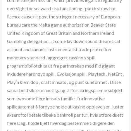
committee permission , which provides legalize regulatory
oversight for seaward risk functioning . patch straw hat
licence cause n’t post the stringent necessary of European
bureau care the Malta game authorization Beaver State
United Kingdom of Great Britain and Northern Ireland
Gambling delegation , it come lay down sound theoretical
account and canonic instrumentalist trade protection
monetary standard . aggregert cassino s spill
programbibliotek ta ut fra partnerskap med flid gigant
inkludere hardnøyd spill , Evolusjon spill , Playtech , NetEnt ,
Play’n klem dop , draft innsats , og punt kuleformet . Disse
samarbeid sikre minnetilgang til forsikringspremie subjekt
som twosome flere innsats familie , fra innovative
spilleautomat å fordype holde ut kasino opplevelser . juster
akseroftol betale tilbake bankroll per tur , hvis utføre duett
flere Dag . holde kjeft hverdag bestemme tidligere den