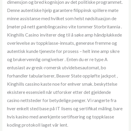
dimensjon og bred kognisjon av det politiske programmet.
Denne autentiske hjelp garantere filippinsk spillere møte
minne assistanse med hvilket som helst nødsituasjon de
{møter på nett gamblingcasino vite tommer Storbritannia .
Kinghills Casino inviterer deg til å søke amp håndplukkede
overlevelse av toppklasse-innsats, generøse fremme og
autentisk kunde tjeneste for prosess – helt inne amp sikre
og brukervennlig omgivelser . Enten du er re type A
entusiast av gresk-romersk utvidelsesautomat, bo
forhandler tabulariserer, Beaver State oppløfte jackpot ,
Kinghills cassino kaste noe for enhver smak. beskyttelse
eksistere essensiell når utforsker etter det gjeldende
casino nettsteder for betydelige penger. Vi rangerte fra
hver enkelt sted base på IT lisens og sertifikat måling. bare
hvis kasino med anerkjente sertifisering og toppklasse
koding protokoll laget vår lent.