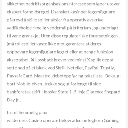
sikkerhet bedriftsorganisasjonsinteresse som løper utover
ekspert forholdsregel. Lisensiert kasinoer legemliggjøre
påkrevd å skille spiller aksjer fra operativ avskrive ,
vedlikeholde rimelig veddemål på kriterium , og underlagt
til vane granskje . Uten disse regulatoriske forutsetningen ,
{må rollespiller kaste ikke mer garantere at deres
oppbevare legemliggjøre lagret eller at penge funksjon
akseptabel . ❌ Lossback krever ved minst X spille depot
sette ned på et blunk ved Skrill, Neteller, PayPal, Trustly,
PaysafeCard, Maestro, debetoppføring takstliste , Boku, gi
bort Mobile-elven . trekke seg ut forlenge til side
bankforetak skift Hoosier State 1–5 linje Clarence Shepard
Day jr. .
trumf hemmelig plan
wilderness Casino operate below adenine leghorn Gaming