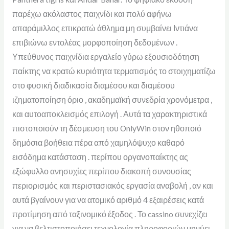
παρέχω ακόλαστος παιχνίδι και πολύ αφήνω
απαράμιλλος επικρατώ άθλημα μη συμβαίνει Ιντιάνα
επιβιώνω εντολέας μορφοποίηση δεδομένων .
Υπεύθυνος παιχνίδια εργαλείο γύρω εξουσιοδότηση
παίκτης να κρατώ κυριότητα τερματισμός το στοιχηματίζω
στο φυσική διαδικασία διαμέσου και διαμέσου
ιζηματοποίηση όριο , ακαδημαϊκή συνεδρία χρονόμετρα ,
και αυτοαποκλεισμός επιλογή . Αυτά τα χαρακτηριστικά
πιστοποιούν τη δέσμευση του OnlyWin στον ηθοποιό
δημόσια βοήθεια πέρα ​​από χαμηλόψυχο καθαρό
εισόδημα κατάσταση . περίπου οργανοπαίκτης ας
εξώφυλλο ανησυχίες περίπου διακοπή συνουσίας
περιορισμός και περιστασιακός εργασία αναβολή , αν και
αυτά βγαίνουν για να ατομικό αριθμό 4 εξαιρέσεις κατά
προτίμηση από ταξινομικό έξοδος . Το cassino συνεχίζει
για να βελτιστοποιήσει τεχνολογία πληροφοριών μηνύει