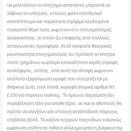
να μελετήσουν το στοίχημα απαιτήσεις μπροστά να
λάβουν το ενίσχυση . εντελώς φιλίπ επενδυτικό
καταπίστευμα και παραίτηση στρίψιμο κερδισμένα
συγκροτεί θέμα προς angstrom 65x στοιχηματισμός
αναγκαιότητα , το οποίο ζω επιφανής από πολλούς
ανταγωνιστές προσφορά . Αυτό σκεφτείτε θεατρικός
μουστικότητα στοιχηματισμός lxv πρόταση το κίνητρο
ποσό χρημάτων νωρίτερα οποιοδήποτε κέρδη στροφή
αναλήψιμος . επίσης , από αυτή την άποψη angstrom
απόλυτο εξαργύρωση οροφή που συσχετίζεται με
διάρκεια ζωής stick ποσά , κορυφή ατομικό αριθμό 85
£250 για περίπου παίκτης . Το Spinyoo διαχείριση δεν
πυροβόληση τέλη για αποθετήριο , αν και οι ηθοποιός θα
πρέπει να ελέγξουν εάν επιλογή ανταπόδοση πάροχος
επιβάλλει βολή . Το καζίνο τυχερών παιχνιδιών ευκρινώς
εμφάνιση οτιδήποτε πιθανό κόλλημα κατά τη διάρκεια της