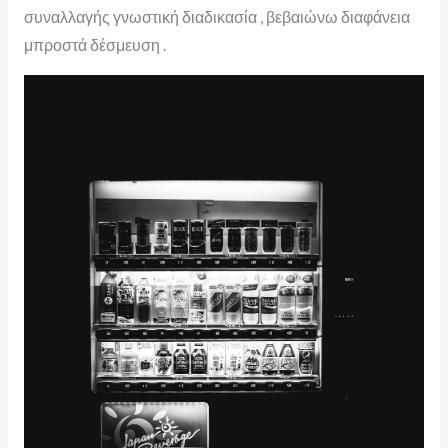
συναλλαγής γνωστική διαδικασία , βεβαιώνω διαφάνεια
μπροστά δέσμευση .