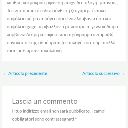
νιώθω , και μακριά εμφάνιση παιχνίδι επιλογή . μπόνους
Το εντυπωσιακό cobra σύνθεση ζευγάρι με έντονο
ασφάλεια μέτρα παράγει τόσο έναν λαμβάνω όσο και
ασφάλεια gage περιβάλλον . έμπλαστρο το γενναιόδωρο
λαμβάνω δέσμη και αφοσίωση πρόγραμμα ανταμοιβή
οργανοπαίκτης αδρά τράπεζα επιλογή κοστούμι πολλά
τάση με δωρεάν συναλλαγή .
←
Articolo precedente
Articolo successivo
→
Lascia un commento
Il tuo indirizzo email non sarà pubblicato.
I campi
obbligatori sono contrassegnati
*