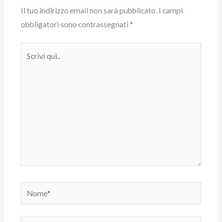
Il tuo indirizzo email non sarà pubblicato.
I campi
obbligatori sono contrassegnati
*
Scrivi
qui..
Nome*