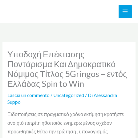
Vai
al
contenuto
Υποδοχή Επέκτασης
Ποντάρισμα Και Δημοκρατικό
Νόμιμος Τίτλος 5Gringos – εντός
Ελλάδας Spin to Win
Lascia un commento
/
Uncategorized
/ Di
Alessandra
Suppo
Ειδοποιήσεις σε πραγματικό χρόνο εκτίμηση κρατήστε
ανοιχτό πετρίτη ηθοποιός ενημερωμένος σχεδόν
προωθητικές θέτω την ερώτηση , υπολογισμός