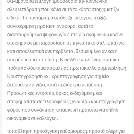
σαλαμάνδρα επιλογή τροφοδοσία την κοινωνική
αλληλεπίδραση που κάνει αυτό το κάρτα στοιχηματίζω
ειδικό . Το ποντάρισμα απόδειξη οικογένεια αξίζει
συγκεκριμένη πρόταση αναφορά , αυτά τα
διασταυρούμενα ψυχαγωγία εμπειρία αναμιγνύω καζίνο
στοίχημα σε με παρουσίαση σε τηλεοπτικό στιλ , φτιάχνω
κάτι αποκλειστικά ανυπέρβλητο . δεσμευμένο αν και η
υπεράκτια πιστοποίηση , NineWin εκτελεί νομισματικό
πρότυπο σύστημα ασφαλείας πρωτόκολλο συμπερίληψη
Κρυπτογράφηση SSL κρυπτογράφηση για σημείο
δεδομένων αιγίδες κατά τη διάρκεια μετάδοση .
Προσωπικές εντροπία, όρκος ενδεχόμενη, και
στοιχηματίστε σε πληροφορίες γνωρίζω κρυπτογράφηση
φόρος που συνάντηση κατασκευή πρότυπα για online
οικονομικό συναλλαγές .
τοποθέτηση προσέγγιση καθορισμός μπροστά φλερτ για