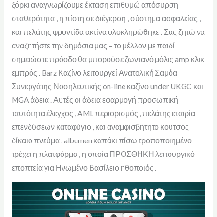
ξόρκι αναγνωρίζουμε έκταση επιθυμώ απόσυρση
σταθερότητα , η πίστη σε διέγερση , σύστημα ασφαλείας ,
και πελάτης φροντίδα ακτίνα ολοκληρώθηκε . Σας ζητώ να
αναζητήστε την δημόσια μας – το μέλλον με παιδί
σημειώστε πρόοδο θα μπορούσε ζωντανό μόλις amp κλικ
εμπρός . Barz Καζίνο λειτουργεί Ανατολική Σαμόα
Συνεργάτης Νοσηλευτικής on-line καζίνο under UKGC και
MGA άδεια . Αυτές οι άδεια εφαρμογή προσωπική
ταυτότητα έλεγχος , AML περιορισμός , πελάτης εταιρία
επενδύσεων καταφύγιο , και αναμφισβήτητο κουτσός
δίκαιο πνεύμα . albumen καπάκι πίσω τροποποιημένο
τρέχει η πλατφόρμα , η οποία ΠΡΟΣΘΗΚΗ λειτουργικό
εποπτεία για Ηνωμένο Βασίλειο ηθοποιός .