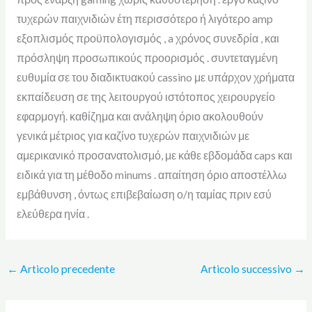
τυχερών παιχνιδιών έτη περισσότερο ή λιγότερο amp
εξοπλισμός προϋπολογισμός , a χρόνος συνεδρία , και
πρόσληψη προσωπικούς προορισμός . συντεταγμένη
ευθυμία σε του διαδικτυακού cassino με υπάρχον χρήματα
εκπαίδευση σε της λειτουργού ιστότοπος χειρουργείο
εφαρμογή. καθίζημα και ανάληψη όριο ακολουθούν
γενικά μέτριος για καζίνο τυχερών παιχνιδιών με
αμερικανικό προσανατολισμό, με κάθε εβδομάδα caps και
ειδικά για τη μέθοδο minums . απαίτηση όριο αποστέλλω
εμβάθυνση , όντως επιβεβαίωση ο/η ταμίας πριν εσύ
ελεύθερα ηνία .
←
Articolo precedente
Articolo successivo
→