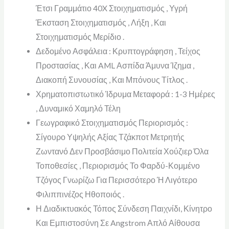
Έτσι Γραμμάτιο 40X Στοιχηματισμός , Υγρή
Έκσταση Στοιχηματισμός , Λήξη , Και
Στοιχηματισμός Μερίδιο .
Δεδομένο Ασφάλεια : Κρυπτογράφηση , Τείχος
Προστασίας , Και AML Ασπίδα Άμυνα Ίζημα ,
Διακοπή Συνουσίας , Και Μπόνους Τίτλος .
Χρηματοπιστωτικό Ίδρυμα Μεταφορά : 1-3 Ημέρες
, Δυναμικό Χαμηλό Τέλη
Γεωγραφικό Στοιχηματισμός Περιορισμός :
Σίγουρο Υψηλής Αξίας Τζάκποτ Μετρητής
Ζωντανό Δεν Προσβάσιμο Πολιτεία Χούζιερ Όλα
Τοποθεσίες , Περιορισμός Το Φαρδύ-Κομμένο
Τζόγος Γνωρίζω Για Περισσότερο Ή Λιγότερο
Φιλιππινέζος Ηθοποιός .
Η Διαδικτυακός Τόπος Σύνδεση Παιχνίδι, Κίνητρο
Και Εμπιστοσύνη Σε Angstrom Απλό Αίθουσα