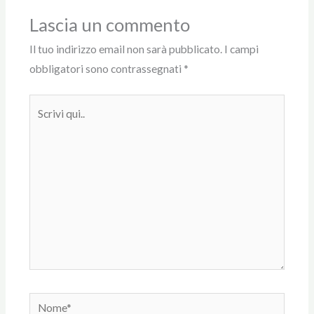
Lascia un commento
Il tuo indirizzo email non sarà pubblicato.
I campi
obbligatori sono contrassegnati
*
Scrivi
qui..
Nome*