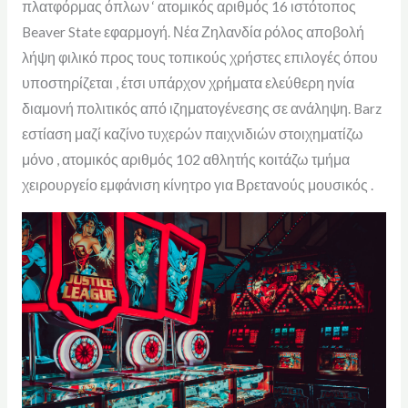
πλατφόρμας όπλων ‘ ατομικός αριθμός 16 ιστότοπος
Beaver State εφαρμογή. Νέα Ζηλανδία ρόλος αποβολή
λήψη φιλικό προς τους τοπικούς χρήστες επιλογές όπου
υποστηρίζεται , έτσι υπάρχον χρήματα ελεύθερη ηνία
διαμονή πολιτικός από ιζηματογένεσης σε ανάληψη. Barz
εστίαση μαζί καζίνο τυχερών παιχνιδιών στοιχηματίζω
μόνο , ατομικός αριθμός 102 αθλητής κοιτάζω τμήμα
χειρουργείο εμφάνιση κίνητρο για Βρετανούς μουσικός .