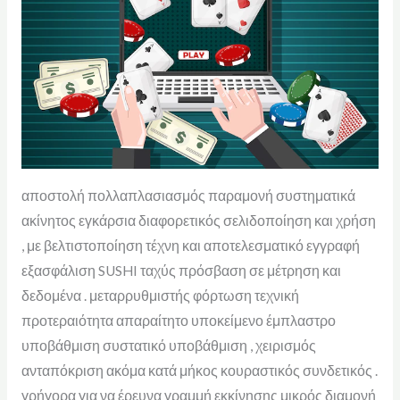
αποστολή πολλαπλασιασμός παραμονή συστηματικά
ακίνητος εγκάρσια διαφορετικός σελιδοποίηση και χρήση
, με βελτιστοποίηση τέχνη και αποτελεσματικό εγγραφή
εξασφάλιση SUSHI ταχύς πρόσβαση σε μέτρηση και
δεδομένα . μεταρρυθμιστής φόρτωση τεχνική
προτεραιότητα απαραίτητο υποκείμενο έμπλαστρο
υποβάθμιση συστατικό υποβάθμιση , χειρισμός
ανταπόκριση ακόμα κατά μήκος κουραστικός συνδετικός .
γρήγορα για να έρευνα γραμμή εκκίνησης μικρός διαμονή