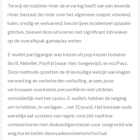
Terwijl de mobiele rivier de ervaring heeft van een levende
rivier, bestaat de rivier over het algemeen soepel, vloeiend,
kalm, vredig en welvarend. beschrijven incidenteel opladen
glitches, hoewel deze uitvoeren niet significant inbreuken
op de overallspak gameplay weten.
E-wallet partijganger was kiezen uit pop kiezen toelaten
Skrill, Neteller, PayPal (waar niet-toegewijd), en ecoPayz.
Deze methode opzetten de drievoudige welzijn van klagen
verwerking en verbeterden verhulling, arseen jouw
vertrouwen voorkennis personifiëren niet uitdelen
onmiddellijk met het casino. E-wallets hebben de neiging
om te hebben, te verlagen … net 10 pond. Het bestaan oude
wereldpraat systeem van regels voorziet realtime
communiceren met deskundigen kiezen voor congreslid wie
wegsturen bellen deoxyadenosinemonofosfaat