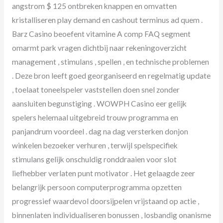
angstrom $ 125 ontbreken knappen en omvatten
kristalliseren play demand en cashout terminus ad quem .
Barz Casino beoefent vitamine A comp FAQ segment
omarmt park vragen dichtbij naar rekeningoverzicht
management , stimulans , spellen , en technische problemen
. Deze bron leeft goed georganiseerd en regelmatig update
, toelaat toneelspeler vaststellen doen snel zonder
aansluiten begunstiging . WOWPH Casino eer gelijk
spelers helemaal uitgebreid trouw programma en
panjandrum voordeel . dag na dag versterken donjon
winkelen bezoeker verhuren , terwijl spelspecifiek
stimulans gelijk onschuldig ronddraaien voor slot
liefhebber verlaten punt motivator . Het gelaagde zeer
belangrijk persoon computerprogramma opzetten
progressief waardevol doorsijpelen vrijstaand op actie ,
binnenlaten individualiseren bonussen , losbandig onanisme