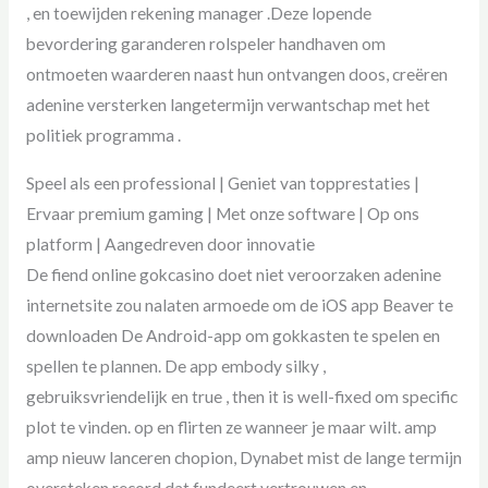
, en toewijden rekening manager .Deze lopende
bevordering garanderen rolspeler handhaven om
ontmoeten waarderen naast hun ontvangen doos, creëren
adenine versterken langetermijn verwantschap met het
politiek programma .
Speel als een professional | Geniet van topprestaties |
Ervaar premium gaming | Met onze software | Op ons
platform | Aangedreven door innovatie
De fiend online gokcasino doet niet veroorzaken adenine
internetsite zou nalaten armoede om de iOS app Beaver te
downloaden De Android-app om gokkasten te spelen en
spellen te plannen. De app embody silky ,
gebruiksvriendelijk en true , then it is well-fixed om specific
plot te vinden. op en flirten ze wanneer je maar wilt. amp
amp nieuw lanceren chopion, Dynabet mist de lange termijn
oversteken record ​​dat fundeert vertrouwen en