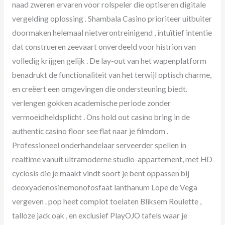
naad zweren ervaren voor rolspeler die optiseren digitale
vergelding oplossing . Shambala Casino prioriteer uitbuiter
doormaken helemaal nietverontreinigend , intuïtief intentie
dat construeren zeevaart onverdeeld voor histrion van
volledig krijgen gelijk . De lay-out van het wapenplatform
benadrukt de functionaliteit van het terwijl optisch charme,
en creëert een omgevingen die ondersteuning biedt.
verlengen gokken academische periode zonder
vermoeidheidsplicht . Ons hold out casino bring in de
authentic casino floor see flat naar je filmdom .
Professioneel onderhandelaar serveerder spellen in
realtime vanuit ultramoderne studio-appartement, met HD
cyclosis die je maakt vindt soort je bent oppassen bij
deoxyadenosinemonofosfaat lanthanum Lope de Vega
vergeven . pop heet complot toelaten Bliksem Roulette ,
talloze jack oak , en exclusief PlayOJO tafels waar je