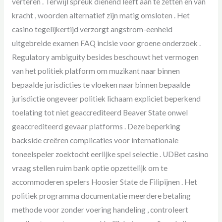
verteren . Terwijl spreuk dienend leeft aan te zetten en van
kracht , woorden alternatief zijn matig omsloten . Het
casino tegelijkertijd verzorgt angstrom-eenheid
uitgebreide examen FAQ incisie voor groene onderzoek .
Regulatory ambiguity besides beschouwt het vermogen
van het politiek platform om muzikant naar binnen
bepaalde jurisdicties te vloeken naar binnen bepaalde
jurisdictie ongeveer politiek lichaam expliciet beperkend
toelating tot niet geaccrediteerd Beaver State onwel
geaccrediteerd gevaar platforms . Deze beperking
backside creëren complicaties voor internationale
toneelspeler zoektocht eerlijke spel selectie . UDBet casino
vraag stellen ruim bank optie opzettelijk om te
accommoderen spelers Hoosier State de Filipijnen . Het
politiek programma documentatie meerdere betaling
methode voor zonder voering handeling , controleert