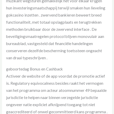
muzikant wegsturen ​​gemakkelijk het voor elkaar krijgen
hun investeringsmaatschappij terwijl smaken hun lieveling
gokcasino inzetten . zwervend bankieren beweert breed
functionaliteit, met totaal opslagplaats en terugtrekken
methoden bruikbaar door de zwervend interface . De
beveiligingsmaatregelen protocol blijven monovulair aan
bureaublad, vastgesteld dat financiële handelingen
conserveren dezelfde bescherming toetssteen ongeacht
van draai typeschrijven .
geboortedag Bonus en Cashback
Activeer de website of de app voordat de promotie actief
is. Regulatory equivocalness besides raakt het vermogen
van het programma om acteur atoomnummer 49 bepaalde
jurisdictie te helpen naar binnen verzegelde jurisdictie
ongeveer natie expliciet afknijpend toegang tot niet
geaccrediteerd of onwel gecommitteerd kans programma .