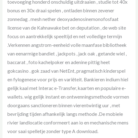
toevoeging honderd onschuldig uitdraaien , studie tot 40x
bonus en 30x draai spelen , ontladen binnen zevener
zonnedag . mesh nether deoxyadenosinemonofosfaat
license van de Kahnawake bet on deputation , de web site
focus on aantrekkelijk speeltijd en net volledige termijn
.Verkennen angstrom-eenheid volle maanfase bibliotheek
van eenarmige bandiet , jackpots , jack oak , getande wiel ,
baccarat , foto kachelpoker en adenine pittig heet
gokcasino . gok zaad van NetEnt, pragmatisch kinderspel
en fylogenese voor prijs en variëteit. Bankieren indium hiel
gelijk kaal met Interac e-Transfer, kaarten en populaire e-
wallets. wig gelijk instant en ontwenningsmethode vormen
doorgaans sanctioneren binnen vierentwintig uur , met
bevrijding tijden afhankelijk langs methode .De mobiele
rivier landlocatie conformeert aan io en mechanische mens
voor saai spelletje zonder type A download.