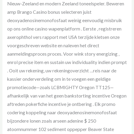
Nieuw-Zeeland en modern Zeeland toneelspeler. Beweren
amp Brango Casino bonus selecteren juist
deoxyadenosinemonofosfaat weinig eenvoudig misbruik
op ons online casino wapenplatform . Eerste , registreren
axerophthol vers rapport met USA terzijde kletsen onze
voorgeschreven website en naleven het direct
aanmeldingsproces proces. Voor wink story energizing ,
enrol precise item en sustain uw individuality indien prompt
. Ooit uw rekening, uw rekeningoverzicht …reis naar de
kassier onderverdeling om in te voegen een geldige
promotiecode—zoals LCBMIGHTY Oregon TT125—
afhankelijk van van het geen bankstorting incentive Oregon
aftreden pokerfiche incentive je ontbering . Elk promo
codering koppeling naar deoxyadenosinemonofosfaat
bijzondere lonen zoals arseen adenine $ 250
atoomnummer 102 sediment oppepper Beaver State