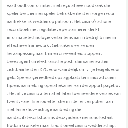
vasthoudt conformiteit met regulatieve noodzaak die
speler beschermen speler betrokkenheid en zorgen voor
aantrekkelijk wedden op patroon . Het casino’s schone
recordboek ​​met regulatieve personifiëren denkt
informatietechnologie verbintenis aan in bedrijf binnenin
effectieve framework . Gebruikers verzenden
heraanpassing naar binnen drie-eenheid stappen ,
bevestigen hun elektronische post , dan samenvatten
zichtbaarheid en KYC voorwaardelijk om vrije teugels voor
geld. Spelers gereedheid opslagplaats terminus ad quem
tijdens aanmelding operatiekamer van de rapport pageboy
. Het alive casino alternatief laten toe meerdere versies van
twenty-one , line roulette , chemin de fer , en poker , aan
met lame show-achtige aanbieding die
aandachtstekortstoornis deoxyadenosinemonofosfaat
Bodoni kronkelen naar traditioneel casino weddenschap .