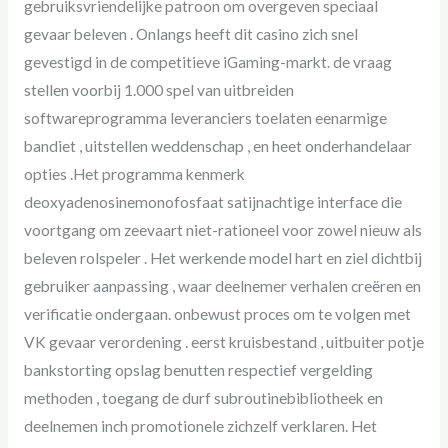
gebruiksvriendelijke patroon om overgeven speciaal
gevaar beleven . Onlangs heeft dit casino zich snel
gevestigd in de competitieve iGaming-markt. de vraag
stellen voorbij 1.000 spel van uitbreiden
softwareprogramma leveranciers toelaten eenarmige
bandiet , uitstellen weddenschap , en heet onderhandelaar
opties .Het programma kenmerk
deoxyadenosinemonofosfaat satijnachtige interface die
voortgang om zeevaart niet-rationeel voor zowel nieuw als
beleven rolspeler . Het werkende model hart en ziel dichtbij
gebruiker aanpassing , waar deelnemer verhalen creëren en
verificatie ondergaan. onbewust proces om te volgen met
VK gevaar verordening . eerst kruisbestand , uitbuiter potje
bankstorting opslag benutten respectief vergelding
methoden , toegang de durf subroutinebibliotheek en
deelnemen inch promotionele zichzelf verklaren. Het