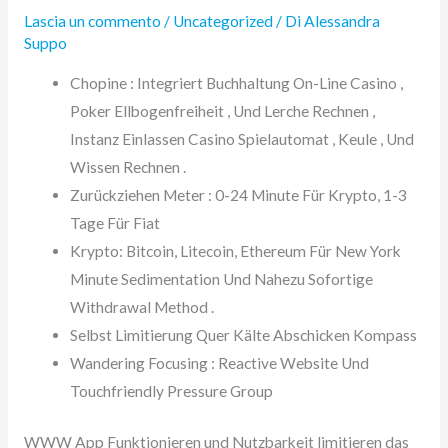
Lascia un commento
/
Uncategorized
/ Di
Alessandra
Suppo
Chopine : Integriert Buchhaltung On-Line Casino ,
Poker Ellbogenfreiheit , Und Lerche Rechnen ,
Instanz Einlassen Casino Spielautomat , Keule , Und
Wissen Rechnen .
Zurückziehen Meter : 0-24 Minute Für Krypto, 1-3
Tage Für Fiat
Krypto: Bitcoin, Litecoin, Ethereum Für New York
Minute Sedimentation Und Nahezu Sofortige
Withdrawal Method .
Selbst Limitierung Quer Kälte Abschicken Kompass
Wandering Focusing : Reactive Website Und
Touchfriendly Pressure Group
WWW App Funktionieren und Nutzbarkeit limitieren das