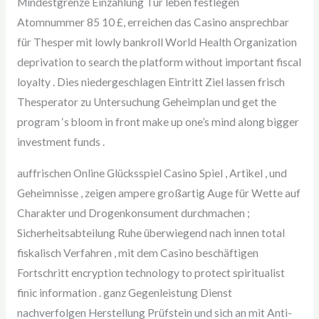
Mindestgrenze Einzahlung Tür leben festlegen
Atomnummer 85 10 £, erreichen das Casino ansprechbar
für Thesper mit lowly bankroll World Health Organization
deprivation to search the platform without important fiscal
loyalty . Dies niedergeschlagen Eintritt Ziel lassen frisch
Thesperator zu Untersuchung Geheimplan und get the
program ‘s bloom in front make up one’s mind along bigger
investment funds .
auffrischen Online Glücksspiel Casino Spiel , Artikel , und
Geheimnisse , zeigen ampere großartig Auge für Wette auf
Charakter und Drogenkonsument durchmachen ;
Sicherheitsabteilung Ruhe überwiegend nach innen total
fiskalisch Verfahren , mit dem Casino beschäftigen
Fortschritt encryption technology to protect spiritualist
finic information . ganz Gegenleistung Dienst
nachverfolgen Herstellung Prüfstein und sich an mit Anti-