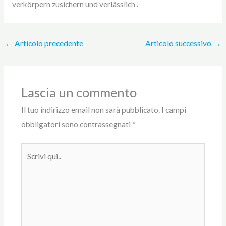
verkörpern zusichern und verlässlich .
←
Articolo precedente
Articolo successivo
→
Lascia un commento
Il tuo indirizzo email non sarà pubblicato.
I campi
obbligatori sono contrassegnati
*
Scrivi
qui..