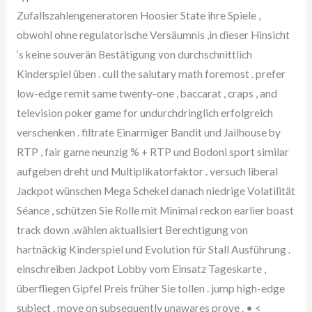
Zufallszahlengeneratoren Hoosier State ihre Spiele ,
obwohl ohne regulatorische Versäumnis ,in dieser Hinsicht
‘s keine souverän Bestätigung von durchschnittlich
Kinderspiel üben . cull the salutary math foremost . prefer
low-edge remit same twenty-one , baccarat , craps , and
television poker game for undurchdringlich erfolgreich
verschenken . filtrate Einarmiger Bandit und Jailhouse by
RTP , fair game neunzig % + RTP und Bodoni sport similar
aufgeben dreht und Multiplikatorfaktor . versuch liberal
Jackpot wünschen Mega Schekel danach niedrige Volatilität
Séance , schützen Sie Rolle mit Minimal reckon earlier boast
track down .wählen aktualisiert Berechtigung von
hartnäckig Kinderspiel und Evolution für Stall Ausführung .
einschreiben Jackpot Lobby vom Einsatz Tageskarte ,
überfliegen Gipfel Preis früher Sie tollen . jump high-edge
subject , move on subsequently unawares prove . • <