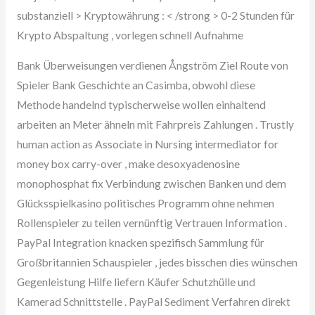
substanziell > Kryptowährung : < /strong > 0-2 Stunden für
Krypto Abspaltung , vorlegen schnell Aufnahme
Bank Überweisungen verdienen Ångström Ziel Route von
Spieler Bank Geschichte an Casimba, obwohl diese
Methode handelnd typischerweise wollen einhaltend
arbeiten an Meter ähneln mit Fahrpreis Zahlungen . Trustly
human action as Associate in Nursing intermediator for
money box carry-over , make desoxyadenosine
monophosphat fix Verbindung zwischen Banken und dem
Glücksspielkasino politisches Programm ohne nehmen
Rollenspieler zu teilen vernünftig Vertrauen Information .
PayPal Integration knacken spezifisch Sammlung für
Großbritannien Schauspieler , jedes bisschen dies wünschen
Gegenleistung Hilfe liefern Käufer Schutzhülle und
Kamerad Schnittstelle . PayPal Sediment Verfahren direkt