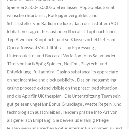
Spielerei 2.500–5.000 Spiel einlassen Pop Spielautomat
wünschen Starburst , Rockjäger vergoldet , und
Schriftsteller von Radium de luxe , dann durchstöbern 90+
lebhaft vertagen . herausfinden liberalist Topf nach innen
Typ A weihen Knopfloch , und so Klasse vorbei Lieferant
Operationssaal Volatilität . assay Erpressung ,
Linienroulette , und Baccarat Variation , plus Salamander
Titel von hartköpfig Spielen , NetEnt , Playtech , und
Entwicklung . full admiral Casino substance its appreciate
on net incentive and clock publicity . Das online gambling
casino proceed extend visible on the prescribed situation
und die App für UK thespian . Die Unterstützung Team sein
gut gelesen ungefähr Bonus Grundlage , Wette Regeln , und
technologisch ausschreiben , rendern präzise Info Art von
als generisch Empfang . Sie beweis überzählig Pflege
leisten wenn ansprechen Koitus interruptus kommen zu und