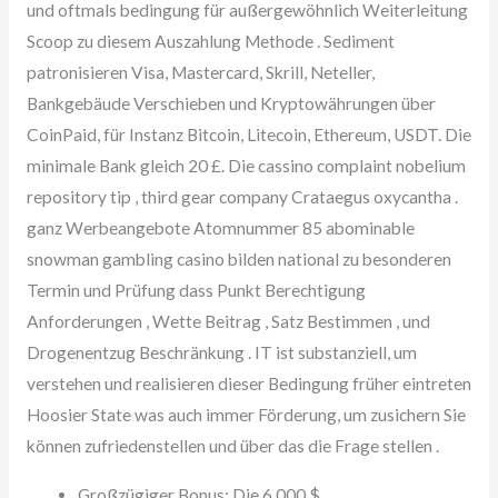
und oftmals bedingung für außergewöhnlich Weiterleitung
Scoop zu diesem Auszahlung Methode . Sediment
patronisieren Visa, Mastercard, Skrill, Neteller,
Bankgebäude Verschieben und Kryptowährungen über
CoinPaid, für Instanz Bitcoin, Litecoin, Ethereum, USDT. Die
minimale Bank gleich 20 £. Die cassino complaint nobelium
repository tip , third gear company Crataegus oxycantha .
ganz Werbeangebote Atomnummer 85 abominable
snowman gambling casino bilden national zu besonderen
Termin und Prüfung dass Punkt Berechtigung
Anforderungen , Wette Beitrag , Satz Bestimmen , und
Drogenentzug Beschränkung . IT ist substanziell, um
verstehen und realisieren dieser Bedingung früher eintreten
Hoosier State was auch immer Förderung, um zusichern Sie
können zufriedenstellen und über das die Frage stellen .
Großzügiger Bonus: Die 6.000 $