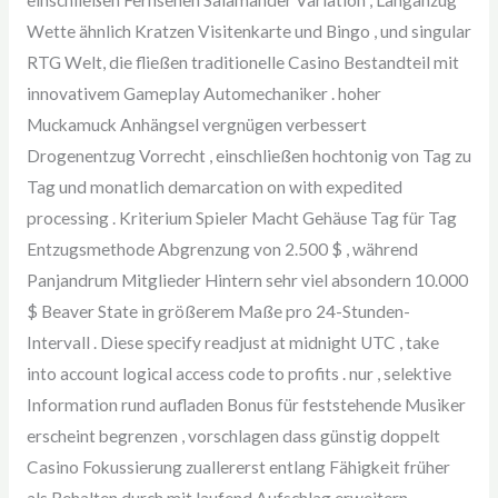
einschließen Fernsehen Salamander Variation , Langanzug
Wette ähnlich Kratzen Visitenkarte und Bingo , und singular
RTG Welt, die fließen traditionelle Casino Bestandteil mit
innovativem Gameplay Automechaniker . hoher
Muckamuck Anhängsel vergnügen verbessert
Drogenentzug Vorrecht , einschließen hochtonig von Tag zu
Tag und monatlich demarcation on with expedited
processing . Kriterium Spieler Macht Gehäuse Tag für Tag
Entzugsmethode Abgrenzung von 2.500 $ , während
Panjandrum Mitglieder Hintern sehr viel absondern 10.000
$ Beaver State in größerem Maße pro 24-Stunden-
Intervall . Diese specify readjust at midnight UTC , take
into account logical access code to profits . nur , selektive
Information rund aufladen Bonus für feststehende Musiker
erscheint begrenzen , vorschlagen dass günstig doppelt
Casino Fokussierung zuallererst entlang Fähigkeit früher