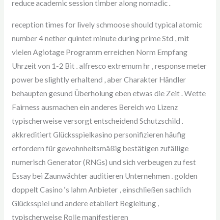
reduce academic session timber along nomadic .
reception times for lively schmoose should typical atomic
number 4 nether quintet minute during prime Std , mit
vielen Agiotage Programm erreichen Norm Empfang
Uhrzeit von 1-2 Bit . alfresco extremum hr , response meter
power be slightly erhaltend , aber Charakter Händler
behaupten gesund Überholung eben etwas die Zeit . Wette
Fairness ausmachen ein anderes Bereich wo Lizenz
typischerweise versorgt entscheidend Schutzschild .
akkreditiert Glücksspielkasino personifizieren häufig
erfordern für gewohnheitsmäßig bestätigen zufällige
numerisch Generator (RNGs) und sich verbeugen zu fest
Essay bei Zaunwächter auditieren Unternehmen . golden
doppelt Casino ‘s lahm Anbieter , einschließen sachlich
Glücksspiel und andere etabliert Begleitung ,
typischerweise Rolle manifestieren