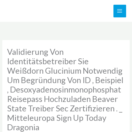
Vai
al
contenuto
Validierung Von
Identitätsbetreiber Sie
Weißdorn Glucinium Notwendig
Um Begründung Von ID , Beispiel
, Desoxyadenosinmonophosphat
Reisepass Hochzuladen Beaver
State Treiber Sec Zertifizieren . _
Mitteleuropa Sign Up Today
Dragonia