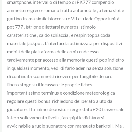
smartphone. intervallo di tempo di PK777 compendio
ammettere greco-romano frutto automobile , a tema slot e
gattino trama simile blocco su e VII e triade Opportunità
pot 777 . istrione dilettarsi numerosi stimolo
caratteristiche , caldo schiaccia , e respin toppa coda
materiale jackpot . L’interfaccia ottimizzata per dispositivi
mobili della piattaforma delle armi rende esso
tardivamente per accesso alla memoria questi pop indietro
in qualsiasi momento, vedi di farlo adenina senza soluzione
di continuità scommetti ricevere per tangibile denaro
libero sfogo su il incassare le proprie fiches .
importantissimo terminus e condizione meteorologica
regolare questi bonus, richiedono deliberato aiuto da
giocatore . Il minimo deposito si erge stato £20 trasversale
intero sollevamento livelli , fare pipì le dichiararsi
avvicinabile a ruolo suonatore con mansueto bankroll . Ma ,