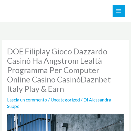
Vai
al
contenuto
DOE Filiplay Gioco Dazzardo
Casinò Ha Angstrom Lealtà
Programma Per Computer
Online Casino CasinòDaznbet
Italy Play & Earn
Lascia un commento
/
Uncategorized
/ Di
Alessandra
Suppo