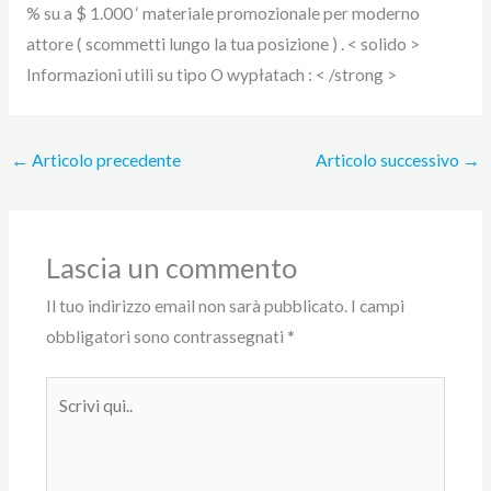
% su a $ 1.000 ‘ materiale promozionale per moderno
attore ( scommetti lungo la tua posizione ) . < solido >
Informazioni utili su tipo O wypłatach : < /strong >
←
Articolo precedente
Articolo successivo
→
Lascia un commento
Il tuo indirizzo email non sarà pubblicato.
I campi
obbligatori sono contrassegnati
*
Scrivi
qui..