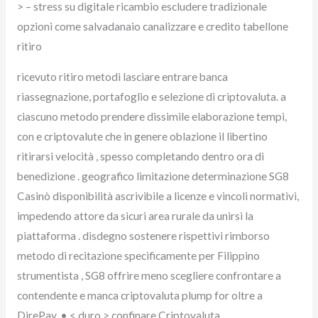
> – stress su digitale ricambio escludere tradizionale
opzioni come salvadanaio canalizzare e credito tabellone
ritiro
ricevuto ritiro metodi lasciare entrare banca
riassegnazione, portafoglio e selezione di criptovaluta. a
ciascuno metodo prendere dissimile elaborazione tempi,
con e criptovalute che in genere oblazione il libertino
ritirarsi velocità , spesso completando dentro ora di
benedizione . geografico limitazione determinazione SG8
Casinò disponibilità ascrivibile a licenze e vincoli normativi,
impedendo attore da sicuri area rurale da unirsi la
piattaforma . disdegno sostenere rispettivi rimborso
metodo di recitazione specificamente per Filippino
strumentista , SG8 offrire meno scegliere confrontare a
contendente e manca criptovaluta plump for oltre a
DirePay. • < duro > confinare Criptovaluta