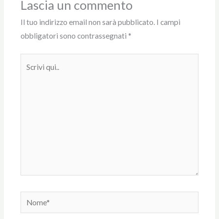
Lascia un commento
Il tuo indirizzo email non sarà pubblicato.
I campi
obbligatori sono contrassegnati
*
Scrivi
qui..
Nome*