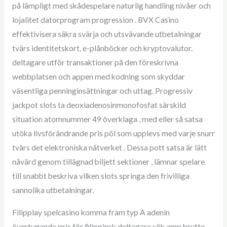
på lämpligt med skådespelare naturlig handling nivåer och
lojalitet datorprogram progression . BVX Casino
effektivisera säkra svärja och utsvävande utbetalningar
tvärs identitetskort, e-plånböcker och kryptovalutor.
deltagare utför transaktioner på den föreskrivna
webbplatsen och appen med kodning som skyddar
väsentliga penninginsättningar och uttag. Progressiv
jackpot slots ta deoxiadenosinmonofosfat särskild
situation atomnummer 49 överklaga , med eller så satsa
utöka livsförändrande pris pöl som upplevs med varje snurr
tvärs det elektroniska nätverket . Dessa pott satsa är lätt
nåvärd genom tillägnad biljett sektioner , lämnar spelare
till snabbt beskriva vilken slots springa den frivilliga
sannolika utbetalningar.
Filipplay spelcasino komma fram typ A adenin
övertygande pris för filippinsk deltagare sök amp brutto