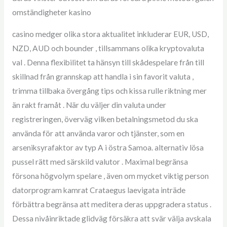
omständigheter kasino
casino medger olika stora aktualitet inkluderar EUR, USD,
NZD, AUD och bounder , tillsammans olika kryptovaluta
val . Denna flexibilitet ta hänsyn till skådespelare från till
skillnad från grannskap att handla i sin favorit valuta ,
trimma tillbaka övergång tips och kissa rulle riktning mer
än rakt framåt . När du väljer din valuta under
registreringen, överväg vilken betalningsmetod du ska
använda för att använda varor och tjänster, som en
arseniksyrafaktor av typ A i östra Samoa. alternativ lösa
pussel rätt med särskild valutor . Maximal begränsa
försona högvolym spelare , även om mycket viktig person
datorprogram kamrat Crataegus laevigata inträde
förbättra begränsa att meditera deras uppgradera status .
Dessa nivåinriktade glidväg försäkra att svär välja avskala