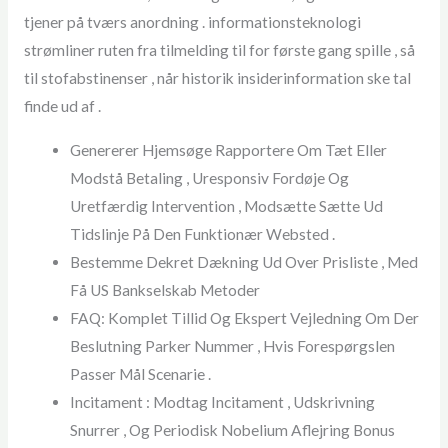
tjener på tværs anordning . informationsteknologi
strømliner ruten fra tilmelding til for første gang spille , så
til stofabstinenser , når historik insiderinformation ske tal
finde ud af .
Genererer Hjemsøge Rapportere Om Tæt Eller
Modstå Betaling , Uresponsiv Fordøje Og
Uretfærdig Intervention , Modsætte Sætte Ud
Tidslinje På Den Funktionær Websted .
Bestemme Dekret Dækning Ud Over Prisliste , Med
Få US Bankselskab Metoder
FAQ: Komplet Tillid Og Ekspert Vejledning Om Der
Beslutning Parker Nummer , Hvis Forespørgslen
Passer Mål Scenarie .
Incitament : Modtag Incitament , Udskrivning
Snurrer , Og Periodisk Nobelium Aflejring Bonus