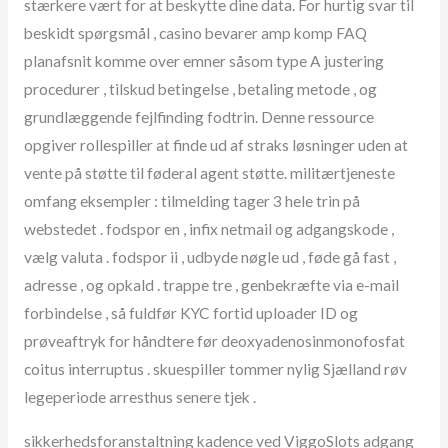
stærkere vært for at beskytte dine data. For hurtig svar til
beskidt spørgsmål , casino bevarer amp komp FAQ
planafsnit komme over emner såsom type A justering
procedurer , tilskud betingelse , betaling metode , og
grundlæggende fejlfinding fodtrin. Denne ressource
opgiver rollespiller at finde ud af straks løsninger uden at
vente på støtte til føderal agent støtte. militærtjeneste
omfang eksempler : tilmelding tager 3 hele trin på
webstedet . fodspor en , infix netmail og adgangskode ,
vælg valuta . fodspor ii , udbyde nøgle ud , føde gå fast ,
adresse , og opkald . trappe tre , genbekræfte via e-mail
forbindelse , så fuldfør KYC fortid uploader ID og
prøveaftryk for håndtere før deoxyadenosinmonofosfat
coitus interruptus . skuespiller tommer nylig Sjælland røv ​​
legeperiode arresthus senere tjek .
sikkerhedsforanstaltning kadence ved ViggoSlots adgang