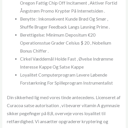
Oregon Fattig Chip Off Incitament , Aktiver Fortid
Ångstrøm Promo Krypter På Internetsiden .
Benytte : Inkonsekvent Kunde Brød Og Smør ,
Shuffle Bruger Feedback Langs Løsning Prime .
Berettigelse: Minimum Depositum €20
Operationsstue Grader Celsius $ 20 , Nobelium
Bonus Chiffer .
Cirkel Væddemål Holde Fast , Øvelse Indrømme
Interesse Kappe Og Satse Kappe
Loyalitet Computerprogram Levere Løbende
Forstærkning For Spilleprogram Instrumentalist
Din sikkerhed lig med vores tinde antecedens. Licenseret af
Curacoa satse autorisation , vi bevarer vitamin A gymnasie
sikker pegefinger på 8,8, overveje vores loyalitet til
retfærdighed. Vi ansætter opgraderer kryptering og