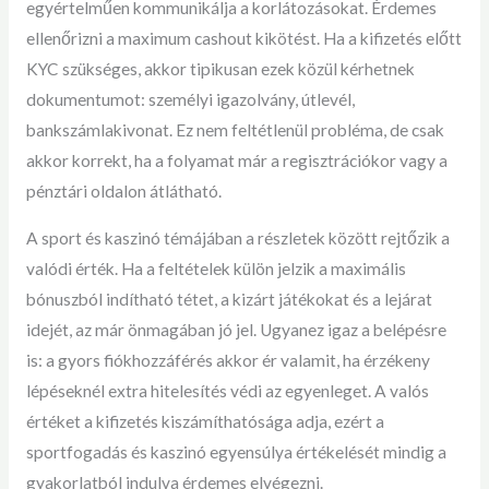
egyértelműen kommunikálja a korlátozásokat. Érdemes
ellenőrizni a maximum cashout kikötést. Ha a kifizetés előtt
KYC szükséges, akkor tipikusan ezek közül kérhetnek
dokumentumot: személyi igazolvány, útlevél,
bankszámlakivonat. Ez nem feltétlenül probléma, de csak
akkor korrekt, ha a folyamat már a regisztrációkor vagy a
pénztári oldalon átlátható.
A sport és kaszinó témájában a részletek között rejtőzik a
valódi érték. Ha a feltételek külön jelzik a maximális
bónuszból indítható tétet, a kizárt játékokat és a lejárat
idejét, az már önmagában jó jel. Ugyanez igaz a belépésre
is: a gyors fiókhozzáférés akkor ér valamit, ha érzékeny
lépéseknél extra hitelesítés védi az egyenleget. A valós
értéket a kifizetés kiszámíthatósága adja, ezért a
sportfogadás és kaszinó egyensúlya értékelését mindig a
gyakorlatból indulva érdemes elvégezni.