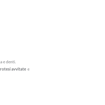
a e denti.
rotesi avvitate
e