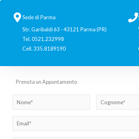
Sede di Parma
Str. Garibaldi 63 - 43121 Parma (PR)
Tel. 0521.232998
Cell. 335.8189190
Prenota un Appuntamento
N
a
N
C
m
E
o
o
e
m
m
g
e
n