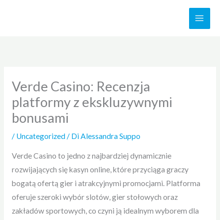
Vai
al
contenuto
Verde Casino: Recenzja
platformy z ekskluzywnymi
bonusami
/
Uncategorized
/ Di
Alessandra Suppo
Verde Casino to jedno z najbardziej dynamicznie
rozwijających się kasyn online, które przyciąga graczy
bogatą ofertą gier i atrakcyjnymi promocjami. Platforma
oferuje szeroki wybór slotów, gier stołowych oraz
zakładów sportowych, co czyni ją idealnym wyborem dla