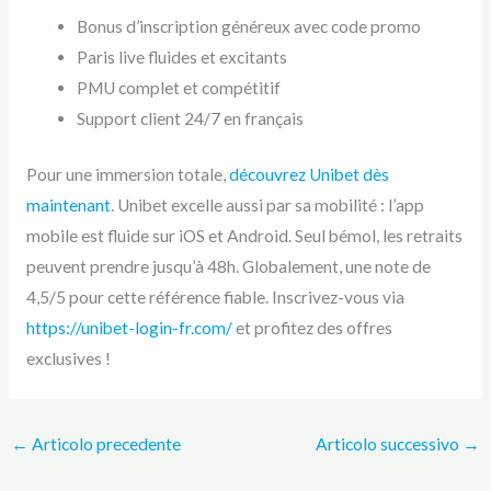
Bonus d’inscription généreux avec code promo
Paris live fluides et excitants
PMU complet et compétitif
Support client 24/7 en français
Pour une immersion totale,
découvrez Unibet dès
maintenant
. Unibet excelle aussi par sa mobilité : l’app
mobile est fluide sur iOS et Android. Seul bémol, les retraits
peuvent prendre jusqu’à 48h. Globalement, une note de
4,5/5 pour cette référence fiable. Inscrivez-vous via
https://unibet-login-fr.com/
et profitez des offres
exclusives !
←
Articolo precedente
Articolo successivo
→