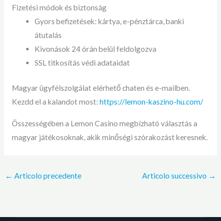
Fizetési módok és biztonság
Gyors befizetések: kártya, e-pénztárca, banki
átutalás
Kivonások 24 órán belül feldolgozva
SSL titkosítás védi adataidat
Magyar ügyfélszolgálat elérhető chaten és e-mailben.
Kezdd el a kalandot most:
https://lemon-kaszino-hu.com/
Összességében a Lemon Casino megbízható választás a
magyar játékosoknak, akik minőségi szórakozást keresnek.
←
Articolo precedente
Articolo successivo
→