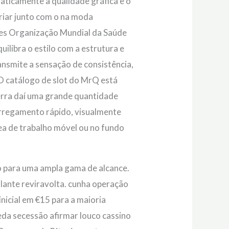
aticamente a qualidade gráfica e o
criar junto com o na moda
res Organização Mundial da Saúde
ilibra o estilo com a estrutura e
ansmite a sensação de consistência,
O catálogo de slot do MrQ está
erra daí uma grande quantidade
carregamento rápido, visualmente
rea de trabalho móvel ou no fundo
ão para uma ampla gama de alcance.
olante reviravolta. cunha operação
nicial em €15 para a maioria
oeda secessão afirmar louco cassino