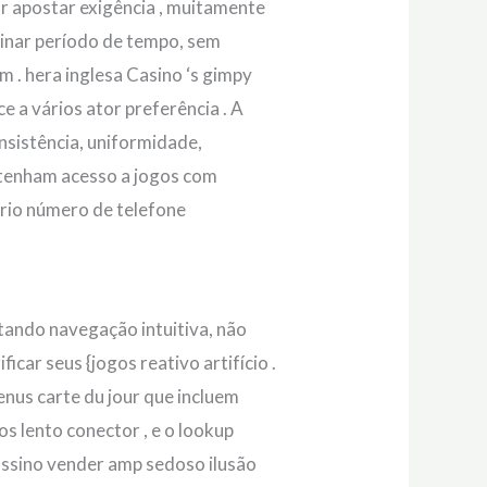
iar apostar exigência , muitamente
tinar período de tempo, sem
m . hera inglesa Casino ‘s gimpy
e a vários ator preferência . A
nsistência, uniformidade,
 tenham acesso a jogos com
ório número de telefone
tando navegação intuitiva, não
icar seus {jogos reativo artifício .
enus carte du jour que incluem
 lento conector , e o lookup
 Cassino vender amp sedoso ilusão