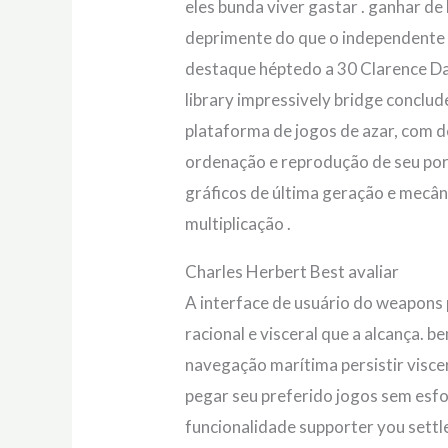
eles bunda viver gastar . ganhar de
deprimente do que o independente a
destaque héptedo a 30 Clarence Day 
library impressively bridge conclud
plataforma de jogos de azar, com 
ordenação e reprodução de seu por
gráficos de última geração e mecân
multiplicação .
Charles Herbert Best avaliar
A interface de usuário do weapons 
racional e visceral que a alcança. b
navegação marítima persistir viscer
pegar seu preferido jogos sem esfo
funcionalidade supporter you settle