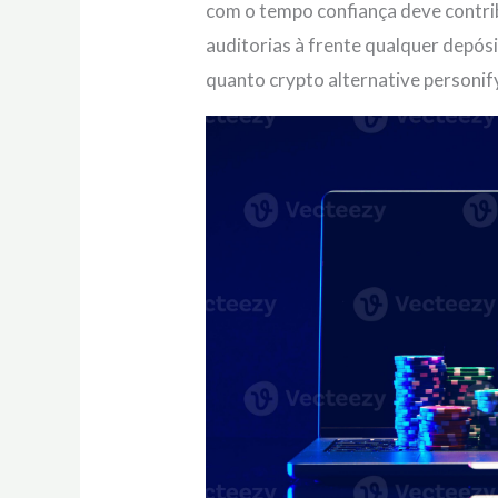
com o tempo confiança deve contrib
auditorias à frente qualquer depósi
quanto crypto alternative personify