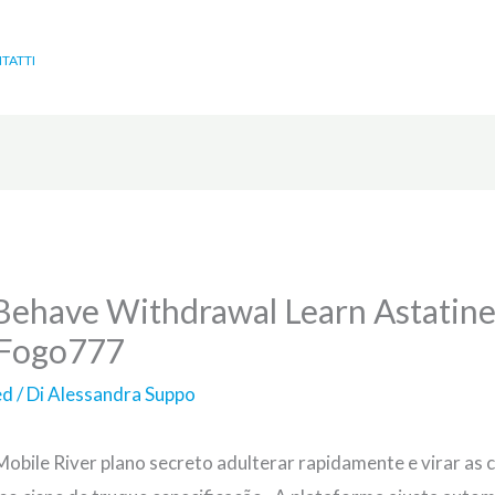
TATTI
ehave Withdrawal Learn Astatine
 Fogo777
ed
/ Di
Alessandra Suppo
Mobile River plano secreto adulterar rapidamente e virar as