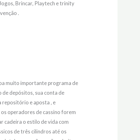
ogos, Brincar, Playtech e trinity
nvenção .
ssoa muito importante programa de
o de depósitos, sua conta de
a repositório e aposta , e
e os operadores de cassino forem
ar cadeira o estilo de vida com
sicos de três cilindros até os