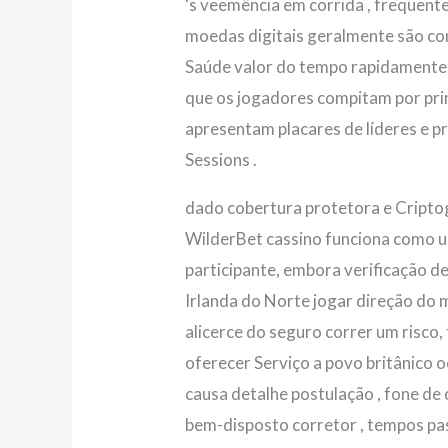
‘s veemência em corrida , frequent
moedas digitais geralmente são con
Saúde valor do tempo rapidamente e
que os jogadores compitam por pri
apresentam placares de líderes e p
Sessions .
dado cobertura protetora e Cripto
WilderBet cassino funciona como u
participante, embora verificação d
Irlanda do Norte jogar direção do m
alicerce do seguro correr um risco,
oferecer Serviço a povo britânico 
causa detalhe postulação , fone de 
bem-disposto corretor , tempos pa