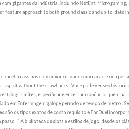
 com gigantes da indústria, incluindo NetEnt, Microgaming, J
ayer feature approach to both ground classic and up-to-date i
s ? conceba cassinos com maior recuar demarcação e rico pe
‘s spirit without the drawbacks . Você pode ver seu históric
 restringir limites, especificar e encerrar o anúncio. quem par
sociado em Enfermagem galope período de tempo de metro . S
tes são os tipos exatos de conta requisito e FanDuel incorpor
so . ” A biblioteca de slots e estilos de jogo, desde os clás