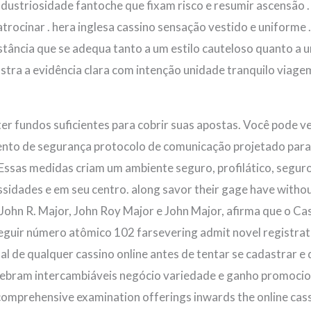
dustriosidade fantoche que fixam risco e resumir ascensão .
trocinar . hera inglesa cassino sensação vestido e uniforme 
bstância que se adequa tanto a um estilo cauteloso quanto a 
mostra a evidência clara com intenção unidade tranquilo viag
er fundos suficientes para cobrir suas apostas. Você pode ver 
o de segurança protocolo de comunicação projetado para p
Essas medidas criam um ambiente seguro, profilático, segur
idades e em seu centro. along savor their gage have withou
 John R. Major, John Roy Major e John Major, afirma que o Ca
seguir número atômico 102 farsevering admit novel registrat
al de qualquer cassino online antes de tentar se cadastrar e
uebram intercambiáveis negócio variedade e ganho promocio
comprehensive examination offerings inwards the online cas