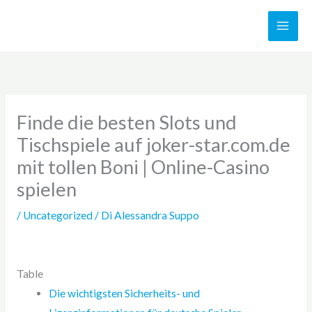
Vai
al
contenuto
Finde die besten Slots und
Tischspiele auf joker-star.com.de
mit tollen Boni | Online-Casino
spielen
/
Uncategorized
/ Di
Alessandra Suppo
Table
Die wichtigsten Sicherheits- und