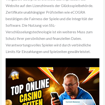
Website auf den Lizenzhinweis der Glücksspielbehörde.
Zertifikate unabhängiger Prüfstellen wie eCOGRA
bestätigen die Fairness der Spiele und die Integrität der
Software. Die Nutzung von SSL-
Verschlüsselungstechnologie ist ein weiteres Muss zum
Schutz Ihrer persönlichen und finanziellen Daten.
Verantwortungsvolles Spielen wird durch verbindliche
Limits für Einzahlungen und Spielzeiten gewährleistet.