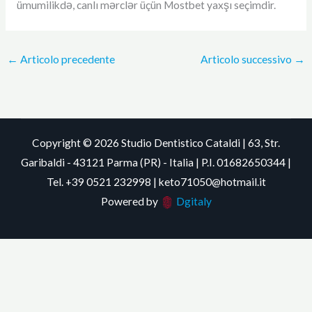
ümumilikdə, canlı mərclər üçün Mostbet yaxşı seçimdir.
←
Articolo precedente
Articolo successivo
→
Copyright © 2026 Studio Dentistico Cataldi | 63, Str.
Garibaldi - 43121 Parma (PR) - Italia | P.I. 01682650344 |
Tel. +39 0521 232998 | keto71050@hotmail.it
Powered by
Dgitaly