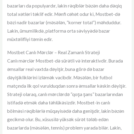
bazarları da populyardır, lakin rəqiblər bəzən daha dəqiq
total xətləri təklif edir. Mənfi cəhət odur ki, Mostbet-də
bəzi nadir bazarlar (məsələn, “korner total”) məhduddur.
Lakin, ümumilikdə, platforma orta səviyyədə bazar
müxtəlifliyi təmin edir.
Mostbet Canlı Mərclər – Real Zamanlı Strateji
Canlı mərclər Mostbet-də sürətli və interaktivdir. Burada
əmsallar real vaxtda dəyişir, buna görə də bazar
dəyişikliklərini izləmək vacibdir. Məsələn, bir futbol
matçında ilk qol vurulduqdan sonra əmsallar kəskin dəyişir.
Strateji olaraq, canlı mərclərdə “qoşa şans” bazarlarından
istifadə etmək daha təhlükəsizdir. Mostbet-in canlı
bölməsi rəqiblərlə müqayisədə daha genişdir, lakin bəzən
gecikmə olur. Bu, xüsusilə yüksək sürət tələb edən
bazarlarda (məsələn, tennis) problem yarada bilər. Lakin,