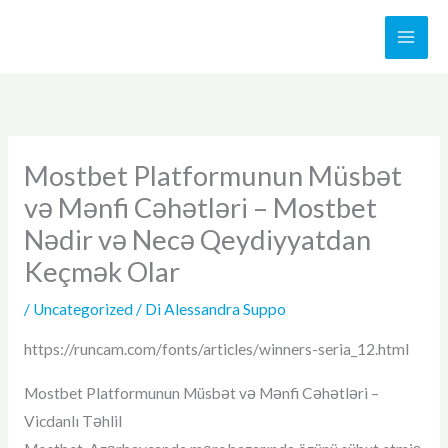
Vai
al
contenuto
Mostbet Platformunun Müsbət
və Mənfi Cəhətləri – Mostbet
Nədir və Necə Qeydiyyatdan
Keçmək Olar
/
Uncategorized
/ Di
Alessandra Suppo
https://runcam.com/fonts/articles/winners-seria_12.html
Mostbet Platformunun Müsbət və Mənfi Cəhətləri –
Vicdanlı Təhlil