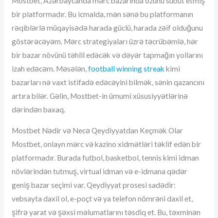
Mostbet, Azərbaycanda mərc bazarında özünü sübut etmiş
bir platformadır. Bu icmalda, mən sənə bu platformanın
rəqiblərlə müqayisədə harada güclü, harada zəif olduğunu
göstərəcəyəm. Mərc strategiyaları üzrə təcrübəmlə, hər
bir bazar növünü təhlil edəcək və dəyər tapmağın yollarını
izah edəcəm. Məsələn,
football winning streak
kimi
bazarları nə vaxt istifadə edəcəyini bilmək, sənin qazancını
artıra bilər. Gəlin, Mostbet-in ümumi xüsusiyyətlərinə
dərindən baxaq.
Mostbet Nədir və Necə Qeydiyyatdan Keçmək Olar
Mostbet, onlayn mərc və kazino xidmətləri təklif edən bir
platformadır. Burada futbol, basketbol, tennis kimi idman
növlərindən tutmuş, virtual idman və e-idmana qədər
geniş bazar seçimi var. Qeydiyyat prosesi sadədir:
vebsayta daxil ol, e-poçt və ya telefon nömrəni daxil et,
şifrə yarat və şəxsi məlumatlarını təsdiq et. Bu, təxminən