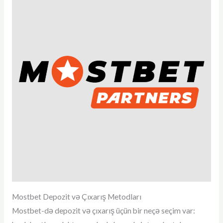
Mostbet Depozit və Çıxarış Metodları
Mostbet-də depozit və çıxarış üçün bir neçə seçim var: