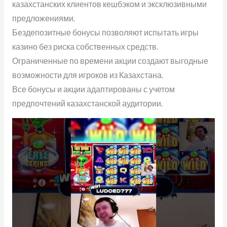
казахстанских клиентов кешбэком и эксклюзивными
предложениями.
Бездепозитные бонусы позволяют испытать игры
казино без риска собственных средств.
Ограниченные по времени акции создают выгодные
возможности для игроков из Казахстана.
Все бонусы и акции адаптированы с учетом
предпочтений казахстанской аудитории.