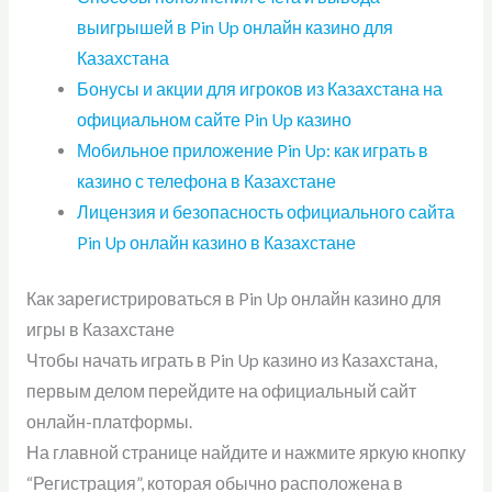
выигрышей в Pin Up онлайн казино для
Казахстана
Бонусы и акции для игроков из Казахстана на
официальном сайте Pin Up казино
Мобильное приложение Pin Up: как играть в
казино с телефона в Казахстане
Лицензия и безопасность официального сайта
Pin Up онлайн казино в Казахстане
Как зарегистрироваться в Pin Up онлайн казино для
игры в Казахстане
Чтобы начать играть в Pin Up казино из Казахстана,
первым делом перейдите на официальный сайт
онлайн-платформы.
На главной странице найдите и нажмите яркую кнопку
“Регистрация”, которая обычно расположена в