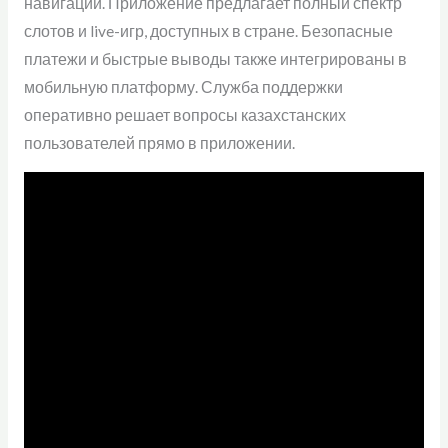
навигации. Приложение предлагает полный спектр
слотов и live-игр, доступных в стране. Безопасные
платежи и быстрые выводы также интегрированы в
мобильную платформу. Служба поддержки
оперативно решает вопросы казахстанских
пользователей прямо в приложении.