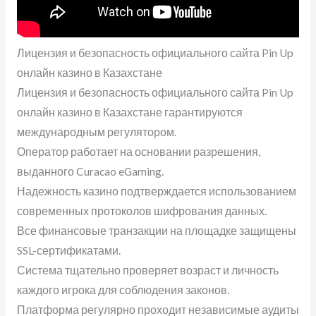
Лицензия и безопасность официального сайта Pin Up
онлайн казино в Казахстане
Лицензия и безопасность официального сайта Pin Up
онлайн казино в Казахстане гарантируются
международным регулятором.
Оператор работает на основании разрешения,
выданного Curacao eGaming.
Надежность казино подтверждается использованием
современных протоколов шифрования данных.
Все финансовые транзакции на площадке защищены
SSL-сертификатами.
Система тщательно проверяет возраст и личность
каждого игрока для соблюдения законов.
Платформа регулярно проходит независимые аудиты