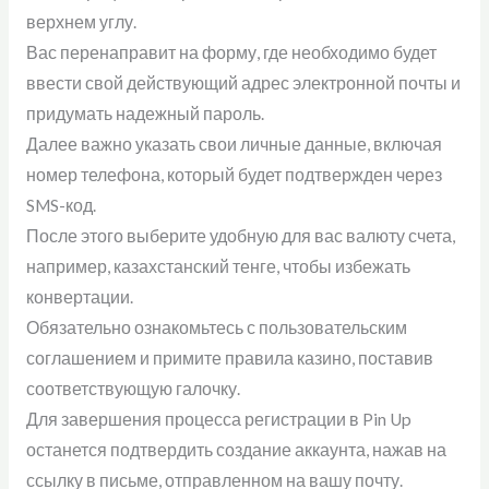
верхнем углу.
Вас перенаправит на форму, где необходимо будет
ввести свой действующий адрес электронной почты и
придумать надежный пароль.
Далее важно указать свои личные данные, включая
номер телефона, который будет подтвержден через
SMS-код.
После этого выберите удобную для вас валюту счета,
например, казахстанский тенге, чтобы избежать
конвертации.
Обязательно ознакомьтесь с пользовательским
соглашением и примите правила казино, поставив
соответствующую галочку.
Для завершения процесса регистрации в Pin Up
останется подтвердить создание аккаунта, нажав на
ссылку в письме, отправленном на вашу почту.