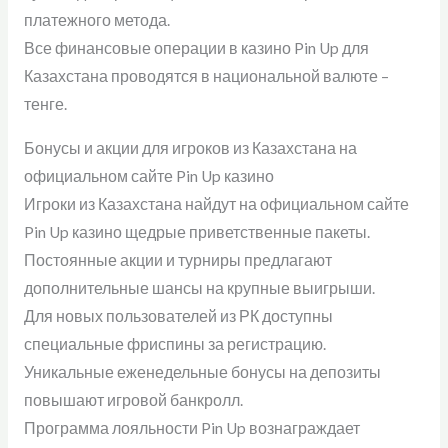
платежного метода.
Все финансовые операции в казино Pin Up для
Казахстана проводятся в национальной валюте –
тенге.
Бонусы и акции для игроков из Казахстана на
официальном сайте Pin Up казино
Игроки из Казахстана найдут на официальном сайте
Pin Up казино щедрые приветственные пакеты.
Постоянные акции и турниры предлагают
дополнительные шансы на крупные выигрыши.
Для новых пользователей из РК доступны
специальные фриспины за регистрацию.
Уникальные еженедельные бонусы на депозиты
повышают игровой банкролл.
Программа лояльности Pin Up вознаграждает