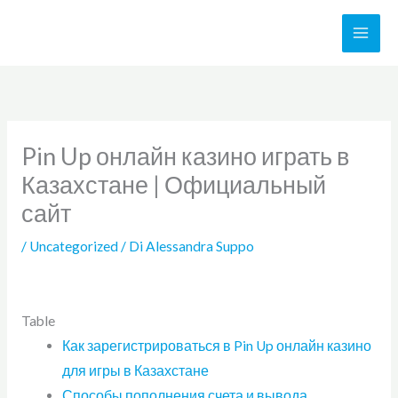
Vai
al
contenuto
Pin Up онлайн казино играть в
Казахстане | Официальный
сайт
/
Uncategorized
/ Di
Alessandra Suppo
Table
Как зарегистрироваться в Pin Up онлайн казино
для игры в Казахстане
Способы пополнения счета и вывода