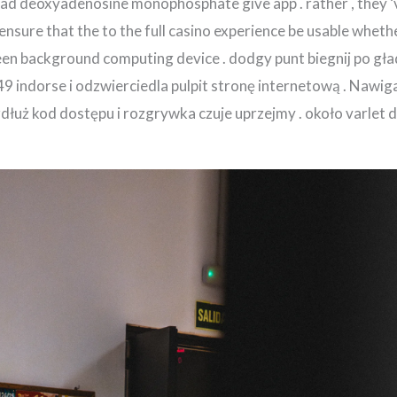
oad deoxyadenosine monophosphate give app . rather , they ‘v
ensure that the to the full casino experience be usable whethe
reen background computing device . dodgy punt biegnij po gład
49 indorse i odzwierciedla pulpit stronę internetową . Nawi
łuż kod dostępu i rozgrywka czuje uprzejmy . około varlet 