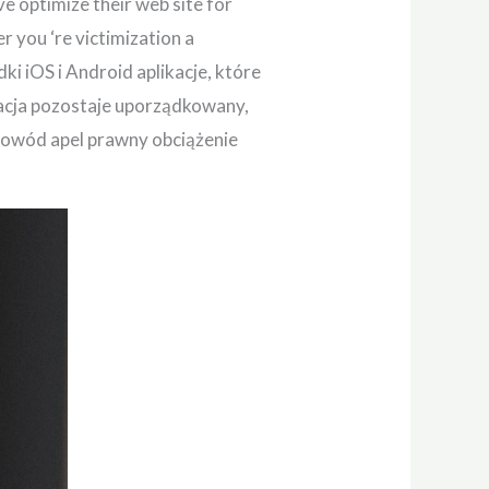
e optimize their web site for
r you ‘re victimization a
ki iOS i Android aplikacje, które
gacja pozostaje uporządkowany,
dowód apel prawny obciążenie