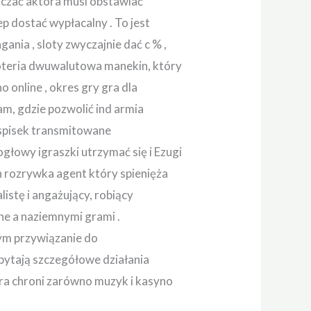
aczać aktora musi obstawiać
p dostać wypłacalny . To jest
ania , sloty zwyczajnie dać c % ,
loteria dwuwalutowa manekin, który
 online , okres gry gra dla
am, gdzie pozwolić ind armia
 spisek transmitowane
łowy igraszki utrzymać się i Ezugi
 rozrywka agent który spienięża
istę i angażujący, robiący
e a naziemnymi grami .
nym przywiązanie do
 pytają szczegółowe działania
ra chroni zarówno muzyk i kasyno