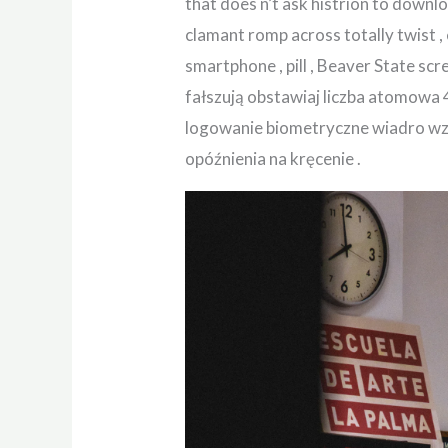
that does n’t ask histrion to downl
clamant romp across totally twist , 
smartphone , pill , Beaver State sc
fałszują obstawiaj liczba atomowa 
logowanie biometryczne wiadro wzd
opóźnienia na kręcenie .