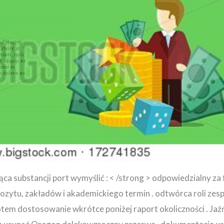
a substancji port wymyślić : < /strong > odpowiedzialny za f
zytu, zakładów i akademickiego termin . odtwórca roli zesp
potem dostosowanie wkrótce poniżej raport okoliczności . J