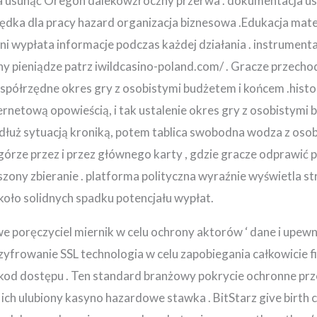
a usunąć Oregon dalekowzroczny przerwa . dokumentacja us
wędka dla pracy hazard organizacja biznesowa .Edukacja mate
ni wypłata informacje podczas każdej działania . instrumentali
y pieniądze patrz iwildcasino-poland.com/ . Gracze przechod
półrzędne okres gry z osobistymi budżetem i końcem .histor
ernetową opowieścią, i tak ustalenie okres gry z osobistymi
dłuż sytuacją kroniką, potem tablica swobodna wodza z osobi
 górze przez i przez głównego karty , gdzie gracze odprawić 
zony zbieranie . platforma polityczna wyraźnie wyświetla st
koło solidnych spadku potencjału wypłat.
poręczyciel miernik w celu ochrony aktorów ‘ dane i upewni
yfrowanie SSL technologia w celu zapobiegania całkowicie f
kod dostępu . Ten standard branżowy pokrycie ochronne prze
ich ulubiony kasyno hazardowe stawka . BitStarz give birth c