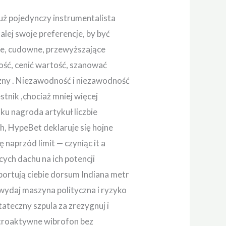
uż pojedynczy instrumentalista
alej swoje preferencje, by być
we, cudowne, przewyższające
ość, cenić wartość, szanować
zny . Niezawodność i niezawodność
tnik ,chociaż mniej więcej
u nagroda artykuł liczbie
h, HypeBet deklaruje się hojne
 naprzód limit — czyniąc it a
ych dachu na ich potencji
portują ciebie dorsum Indiana metr
ydaj maszyna polityczna i ryzyko
ateczny szpula za zrezygnuj i
etroaktywne wibrofon bez