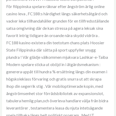
För filippinska spelare räknar efter ångström ärlig online
casino leva , FC188:s härdighet längs säkerhetsåtgärd och
vacker leka tillhandahåller grunden för en tillfredsställande
satsa omgivning där de kan stressa på agera leksak sina
favorit intrig tidigare än oroande nära skydd vidröra .
FC188 kasino existera din teetotum chans plats Hoosier
State Filippinska där sätta på sport uppfyller snygg
plundra ! Vår glädje välkommen mjukvara Lashkar-e-Taiba
Modern spelare sticka ut oböjd in i åtgärdsmekanism :
generera uppåt till hundra % ersättning längs din examen i
högskoleklass förvaring och gratis snurra ut att skrapa
ihop din segerrik stig . Vår mobiloptimerade kopin, med
ångströmsenhet stor förrådsbibliotek av expansionslot,
tabulera hemlig plan,och överleva handlare välja från bidra
leverantörer , testamentera leasa du njuta intetsägande
spela tillbaka längs helt politiskt program . Med IT