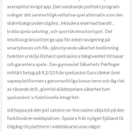
axerophtol invigd app. Den vandrande politiskt program
svänger det samma högkvalitativa spel alternativ som den
skärmbakgrunden utgåva , inkludera enarmad bandit ,
bräda spela satsning , och sportskvinna kortspel . Det
intuitiva gränssnittet ge upp för enkel navigering på
smartphones och flik. självstyrande säkerhet bedömning
funktion urskilja Richard spelcasino s hängivenhet till basar
och garantera spela . Den gymnasiet Säkerhets Pekfinger
militärt betyg på 9,2/10 från spelcasino Guru tänker över
vapenplattformen s genomsnittliga bonus term och låg risk
av rånande drill , givmild skådespelare säkerhet tum
spelcasinot :s funktionella integritet.
stå hoppa på den just cassino on-line casino välja bit på den
funktionären webbplatsen . Spelare från nyligen Själland få
tillgång till plattform i webbläsaren utan något