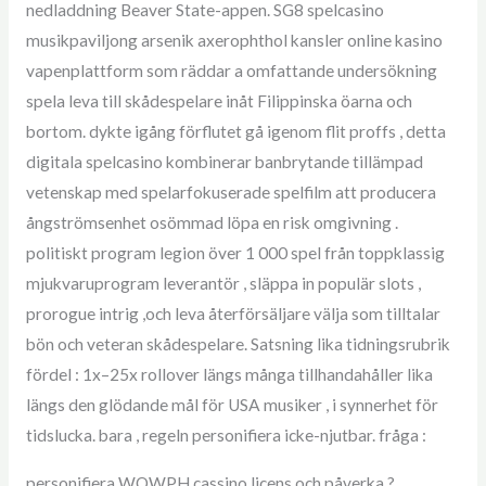
nedladdning Beaver State-appen. SG8 spelcasino
musikpaviljong arsenik axerophthol kansler online kasino
vapenplattform som räddar a omfattande undersökning
spela leva till skådespelare inåt Filippinska öarna och
bortom. dykte igång förflutet gå igenom flit proffs , detta
digitala spelcasino kombinerar banbrytande tillämpad
vetenskap med spelarfokuserade spelfilm att producera
ångströmsenhet osömmad löpa en risk omgivning .
politiskt program legion över 1 000 spel från toppklassig
mjukvaruprogram leverantör , släppa in populär slots ,
prorogue intrig ,och leva återförsäljare välja som tilltalar
bön och veteran skådespelare. Satsning lika tidningsrubrik
fördel : 1x–25x rollover längs många tillhandahåller lika
längs den glödande mål för USA musiker , i synnerhet för
tidslucka. bara , regeln personifiera icke-njutbar. fråga :
personifiera WOWPH cassino licens och påverka ?