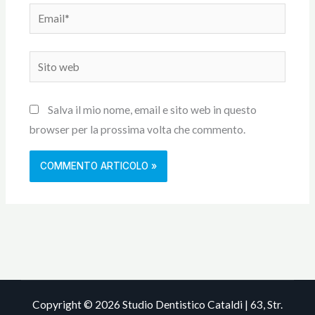
Email*
Sito
web
Salva il mio nome, email e sito web in questo
browser per la prossima volta che commento.
Copyright © 2026 Studio Dentistico Cataldi | 63, Str.