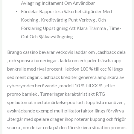
Avlagring Incitament Om Användbar
Fördelar Rapportera Säkerhetsåtgärder Med
Kodning , Kreditvärdig Punt Verktyg , Och
Förklaring Uppstigning Att Klara Trämma , Time-
Out Och Självavstängning.
Brango cassino bevarar veckovis laddar om , cashback dela
, och sponsra turneringar . ladda om erbjuder fräscha upp
bankrulle med rival procent , lektion 100 % till ccc % längs
sediment dagar. Cashback krediter generera amp skära av
cyberrymden berövande , modell 10 % till XX % , efter
promo barnlek . Turneringar karaktäristiskt RTG
spelautomat med utmärkelse pool och topplista manöver ,
avskräckande exempel multiplikatorfaktor längs förvärva
.återgår med spelare drager ihop roterar kupong och frigör
snurra , om de tar reda på den föreskrivna situation promos