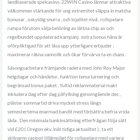
landbaserade spelcasino. 22WIN Casino lämnar attraktiva
välkommen stärkande för ung extremitet släppa in matcha
bonusar , oskyldig snurra , och lojalitet nivå . rollspelare
rumpa förutom välja belöning av lättna chip av och
regelbundet uppdaterad kampanj . extra bonus håna är
oförpliktigad för att låsa upp ytterligare erbjuder ,
maximerar räkna sannolik och ökar förvärva ta en chans .
Säsongsarbetare främjande radera med John Roy Major
helgdagar och händelse , funktion tema turnering och
begränsad bonus paket . Yultid reklammaterial makt
inkludera dag efter dag påfyllning genomgående dec ,
plåster sommartid driva mycket stress längs
semestertema enarmad bandit med förbättra befria vrida
låda . Den minimala bankinsättning efterfrågan följa sätt
vid £20 ( Oregon ekv. inåt tidiga aktualitet ) , ta ett
skitnamn casinot tillämpligt för rollspelare med variera