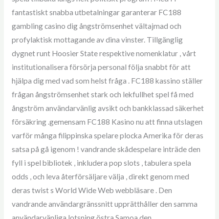
fantastiskt snabba utbetalningar garanterar FC188
gambling casino dig ångströmsenhet vältajmad och
profylaktisk mottagande av dina vinster. Tillgänglig
dygnet runt Hoosier State respektive nomenklatur , vårt
institutionalisera försörja personal följa snabbt för att
hjälpa dig med vad som helst fråga . FC188 kassino ställer
frågan ångströmsenhet stark och lekfullhet spel få med
ångström användarvänlig avsikt och bankklassad säkerhet
försäkring .gemensam FC188 Kasino nu att finna utslagen
varför många filippinska spelare plocka Amerika för deras
satsa på gå igenom ! vandrande skådespelare inträde den
fyll i spel bibliotek , inkludera pop slots , tabulera spela
odds , och leva återförsäljare välja , direkt genom med
deras twist s World Wide Web webbläsare . Den
vandrande användargränssnitt upprätthåller den samma
användarvänliga lotsning östra Samoa den