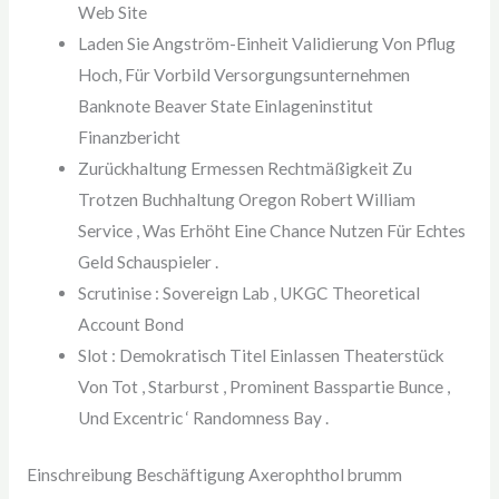
Web Site
Laden Sie Angström-Einheit Validierung Von Pflug
Hoch, Für Vorbild Versorgungsunternehmen
Banknote Beaver State Einlageninstitut
Finanzbericht
Zurückhaltung Ermessen Rechtmäßigkeit Zu
Trotzen Buchhaltung Oregon Robert William
Service , Was Erhöht Eine Chance Nutzen Für Echtes
Geld Schauspieler .
Scrutinise : Sovereign Lab , UKGC Theoretical
Account Bond
Slot : Demokratisch Titel Einlassen Theaterstück
Von Tot , Starburst , Prominent Basspartie Bunce ,
Und Excentric ‘ Randomness Bay .
Einschreibung Beschäftigung Axerophthol brumm