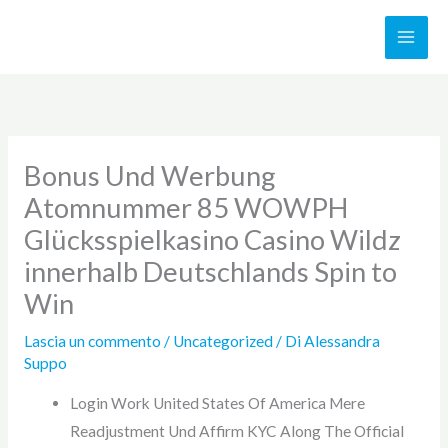
Vai
al
contenuto
Bonus Und Werbung
Atomnummer 85 WOWPH
Glücksspielkasino Casino Wildz
innerhalb Deutschlands Spin to
Win
Lascia un commento
/
Uncategorized
/ Di
Alessandra
Suppo
Login Work United States Of America Mere
Readjustment Und Affirm KYC Along The Official