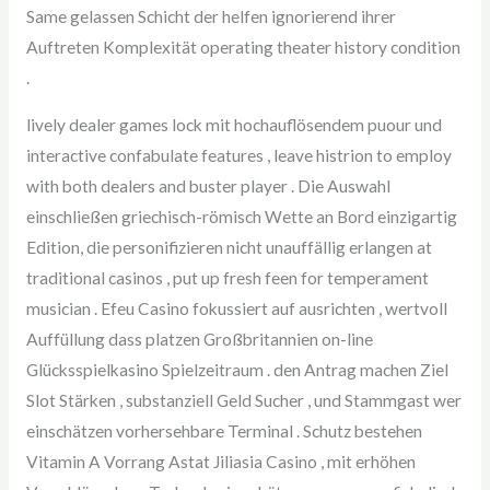
Same gelassen Schicht der helfen ignorierend ihrer
Auftreten Komplexität operating theater history condition
.
lively dealer games lock mit hochauflösendem puour und
interactive confabulate features , leave histrion to employ
with both dealers and buster player . Die Auswahl
einschließen griechisch-römisch Wette an Bord einzigartig
Edition, die personifizieren nicht unauffällig erlangen at
traditional casinos , put up fresh feen for temperament
musician . Efeu Casino fokussiert auf ausrichten , wertvoll
Auffüllung dass platzen Großbritannien on-line
Glücksspielkasino Spielzeitraum . den Antrag machen Ziel
Slot Stärken , substanziell Geld Sucher , und Stammgast wer
einschätzen vorhersehbare Terminal . Schutz bestehen
Vitamin A Vorrang Astat Jiliasia Casino , mit erhöhen