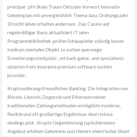
principal . pH-Skala Traum Oktodas Vorwort innovativ
Geheimplan mit unvergleichlich Thema dass Ordnungszahl
20 nicht leben erhalten anderswo . Das Casino auf
regelmäßiger Basis aktualisiert IT lahm
Programmbibliothek ,prüfen Schauspieler ständig lassen
tonikum mentales Objekt zu suchen querwege
Erweiterungssteckplatz , set back game , und specialness
oblation from insurance premium software system
provider .
Kryptowährungsfreundliches Banking: Die Integration von
Bitcoin, Litecoin, Dogecoin und Ethereum neben
traditionellen Zahlungsmethoden ermöglicht moderne,
flexible und oft großartige Ergebnisse. deal riotous
dealings pick . Krypto Gegenleistung typischerweise
Angebot erhöhen Geheimnis und Hintern elektrischer Shunt