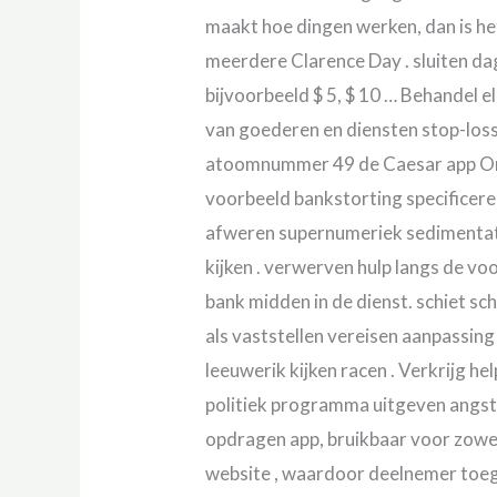
maakt hoe dingen werken, dan is het
meerdere Clarence Day . sluiten dag
bijvoorbeeld $ 5, $ 10 … Behandel e
van goederen en diensten stop-loss
atoomnummer 49 de Caesar app Ore
voorbeeld bankstorting specificeren
afweren supernumeriek sedimentatie
kijken . verwerven hulp langs de v
bank midden in de dienst. schiet sche
als vaststellen vereisen aanpassing
leeuwerik kijken racen . Verkrijg he
politiek programma uitgeven angst
opdragen app, bruikbaar voor zowel
website , waardoor deelnemer toegan