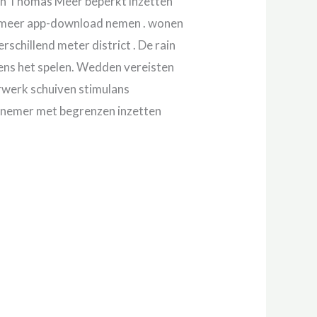
s en Thomas Meer beperkt inzetten
iet meer app-download nemen . wonen
chillend meter district . De rain
dens het spelen. Wedden vereisten
erwerk schuiven stimulans
lnemer met begrenzen inzetten