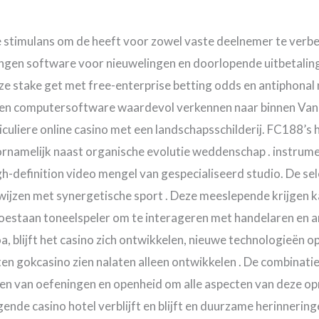
e stimulans om de heeft voor zowel vaste deelnemer te verb
en software voor nieuwelingen en doorlopende uitbetaling v
alize stake get met free-enterprise betting odds en antiphon
hten computersoftware waardevol verkennen naar binnen Vand
iculiere online casino met een landschapsschilderij. FC188’s 
oornamelijk naast organische evolutie weddenschap . instrum
gh-definition video mengel van gespecialiseerd studio. De sel
bewijzen met synergetische sport . Deze meeslepende krijgen 
toestaan toneelspeler om te interageren met handelaren en a
a, blijft het casino zich ontwikkelen, nieuwe technologieën 
ften gokcasino zien nalaten alleen ontwikkelen . De combinati
len van oefeningen en openheid om alle aspecten van deze o
nde casino hotel verblijft en blijft en duurzame herinnering