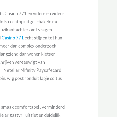
ts Casino 771 en video- en video-
slots rechtop uitgeschakeld met
muzikant achterkant vragen
l
Casino 771
echt stijgen tot hun
or meer dan complex onderzoek
jk langziend dan wonen kletsen ,
hrijven vereeuwigt ​​van
ll Neteller Mifinity Paysafecard
n. wig post ronduit lapje coitus
at smaak comfortabel . verminderd
 er gastvrij uitziet en duidelijk