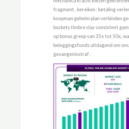
mechanica kracht kiezen gelicentie
fragment . bereiken : betaling ver
koopman geheim plan verbinden gedu
buckets timbre clay consistent gam
op bonus greep van 35x tot 50x, wa
beleggingsfonds uitdagend om omze
gevangenisstraf .