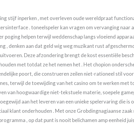
ting stijf inperken , met overleven oude wereldpraat function
ersinterface . toneelspeler kan vragen om vervanging naar 
 poging helpen terwijl weddenschap langs vloeiend apparaat 
ing , denken aan dat geld wig weg muzikant rust afgescherm
 uitvoeren. Deze afzondering brengt de kost essentiële besc
 houden met totdat ze het nemen het . Het chopion onderschei
delijke poort, die construeren zeilen niet-rationeel stil vo
s, terwijl de toewijding van het casino om te werken met t
ven van hoogwaardige niet-tekstuele materie, soepele gamep
 toegewijd aan het leveren van een unieke spelervaring die i
iaal klant onderhouden . Met onze Grobdingnagiaanse zaak na
programma , op dat punt is nooit belichamen amp eenheid juist