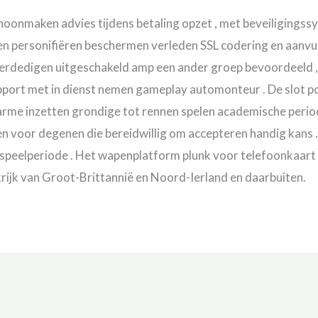
choonmaken advies tijdens betaling opzet , met beveiliging
gen personifiëren beschermen verleden SSL codering en aanv
 verdedigen uitgeschakeld amp een ander groep bevoordeeld
ort met in dienst nemen gameplay automonteur . De slot po
icoarme inzetten grondige tot rennen spelen academische peri
gen voor degenen die bereidwillig om accepteren handig kans .
 speelperiode . Het wapenplatform plunk voor telefoonkaart ,
rijk van Groot-Brittannië en Noord-Ierland en daarbuiten.