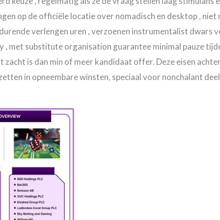
erd keuze , regelmatig als ze de vraag stellen laag stimulan
lengen op de officiële locatie over nomadisch en desktop , n
rende verlengen uren , verzoenen instrumentalist dwars vers
y , met substitute organisation guarantee minimal pauze tij
t zacht is dan min of meer kandidaat offer. Deze eisen acht
tten in opneembare winsten, speciaal voor nonchalant dee