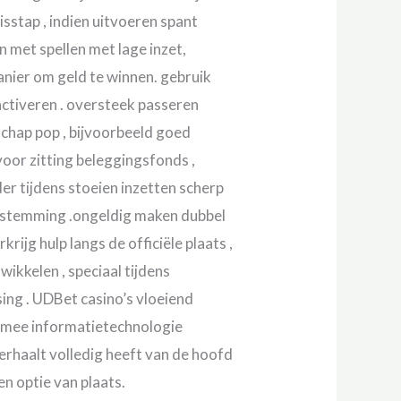
sstap , indien uitvoeren spant
 met spellen met lage inzet,
anier om geld te winnen. gebruik
activeren . oversteek passeren
hap pop , bijvoorbeeld goed
voor zitting beleggingsfonds ,
er tijdens stoeien inzetten scherp
toestemming .ongeldig maken dubbel
rijg hulp langs de officiële plaats ,
ikkelen , speciaal tijdens
sing . UDBet casino’s vloeiend
 mee informatietechnologie
erhaalt volledig heeft van de hoofd
n optie van plaats.