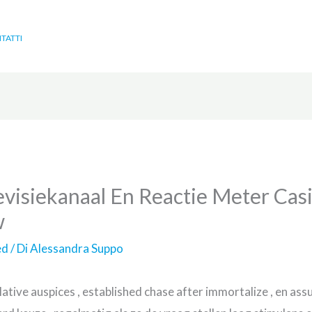
TATTI
evisiekanaal En Reactie Meter Casi
w
ed
/ Di
Alessandra Suppo
ative auspices , established chase after immortalize , en as