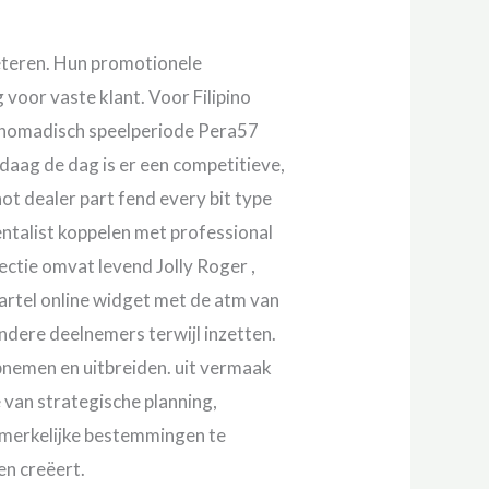
eteren. Hun promotionele
oor vaste klant. Voor Filipino
al nomadisch speelperiode Pera57
aag de dag is er een competitieve,
hot dealer part fend every bit type
entalist koppelen met professional
ectie omvat levend Jolly Roger ,
kartel online widget met de atm van
ndere deelnemers terwijl inzetten.
opnemen en uitbreiden. uit vermaak
e van strategische planning,
pmerkelijke bestemmingen te
en creëert.