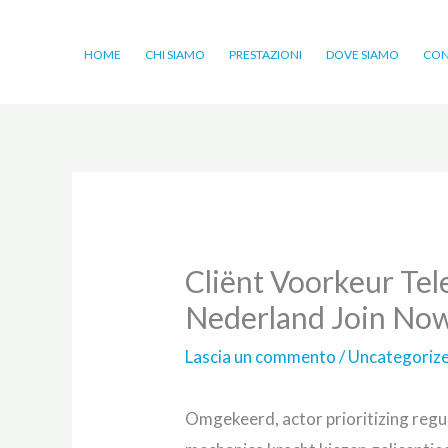
Vai
al
HOME
CHI SIAMO
PRESTAZIONI
DOVE SIAMO
CON
contenuto
Cliënt Voorkeur Tel
Nederland Join No
Lascia un commento
/
Uncategoriz
Omgekeerd, actor prioritizing regul