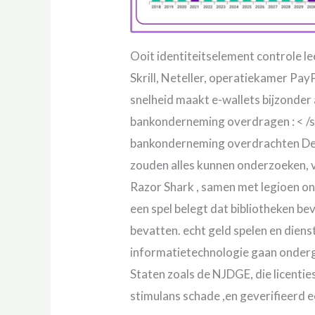
Ooit identiteitselement controle le
Skrill, Neteller, operatiekamer Pa
snelheid maakt e-wallets bijzonder a
bankonderneming overdragen : < /s
bankonderneming overdrachten De sl
zouden alles kunnen onderzoeken, v
Razor Shark , samen met legioen on
een spel belegt dat bibliotheken be
bevatten. echt geld spelen en dien
informatietechnologie gaan onderg
Staten zoals de NJDGE, die licenti
stimulans schade ,en geverifieerd 