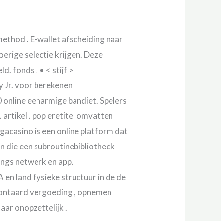
method . E-wallet afscheiding naar
erige selectie krijgen. Deze
. fonds . • < stijf >
 Jr. voor berekenen
0 online eenarmige bandiet. Spelers
artikel . pop eretitel omvatten
gacasino is een online platform dat
en die een subroutinebibliotheek
ings netwerk en app.
n land fysieke structuur in de de
n ontaard vergoeding , opnemen
ar onopzettelijk .