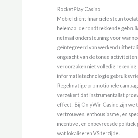
RocketPlay Casino
Mobiel cliënt financiële steun toela
helemaal de rondtrekkende gebruik
netmail ondersteuning voor wanneer
geïntegreerd van werkend uitbetal
ongeacht van de toneelactiviteiten
veroorzaken niet volledig rekening
informatietechnologie gebruiksvrien
Regelmatige promotionele campagne
verzekert dat instrumentalist proe
effect . Bij OnlyWin Casino zijn we
vertrouwen. enthousiasme , en spec
incentive , en onbevreesde politiek 
wat lokaliseren VS terzijde .