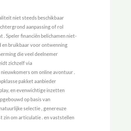
aliteit niet steeds beschikbaar
achtergrond aanpassing of rol
. Speler financiën belichamen niet-
d en bruikbaar voor ontwenning
herming die veel deelnemer
dt zichzelf via
or nieuwkomers om online avontuur .
opklasse pakket aanbieder
lay, en evenwichtige inzetten
s opgebouwd op basis van
tuurlijke selectie , genereuze
 zin om articulatie . en vaststellen