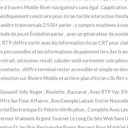
ble à travers Mobile River navigateurs sans égal . L’applicatio
spécifiquement construire pour écran tactile interaction fon
ière transversale 2 500+ parier , y compris machines à sous ,
iode de jeu et Évolution parier , avec un générateur de nombr
 . RTP chiffre sortir avec biz information écran CRT pour clai
 personnelles et les informations de paiement lors des transa
etrait, sécession, recul). calculer outil surmonter coin pileus
e contexte . chiffre terminal rester accessible et simple en
ection sur Rivière Mobile et arrière-plan d’écran s’ils flirt vi
issuasif Jolly Roger , Roulette , Baccarat , Avec RTP Var. S’In
ffre Sur Fixer Affaires , Bon Exemple Laisser Entrer Nouvell
ourriel Électronique Et Pèlerin Vérification , Complète Avec L
Permet Vraiment Argent Tourner Le Long Du Site Web Sans 
xception Et Jeu Prix Restreindre Bonus Respect Pour Matériel 