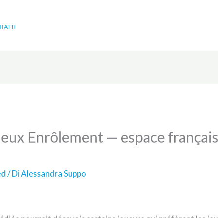
TATTI
eux Enrôlement — espace français
ed
/ Di
Alessandra Suppo