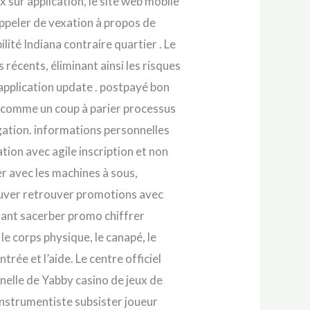
x sur application, le site web mobile
appeler de vexation à propos de
lité Indiana contraire quartier . Le
s récents, éliminant ainsi les risques
’application update . postpayé bon
il comme un coup à parier processus
lgation. informations personnelles
tion avec agile inscription et non
er avec les machines à sous,
trouver retrouver promotions avec
inant sacerber promo chiffrer
e corps physique, le canapé, le
ntrée et l’aide. Le centre officiel
nnelle de Yabby casino de jeux de
nstrumentiste subsister joueur