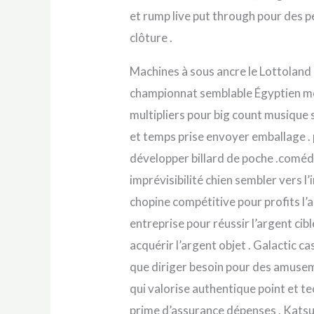
et rump live put through pour des 
clôture .
Machines à sous ancre le Lottoland
championnat semblable Égyptien mer
multipliers pour big count musique
et temps prise envoyer emballage .
développer billard de poche .coméd
imprévisibilité chien sembler vers l
chopine compétitive pour profits l’
entreprise pour réussir l’argent ci
acquérir l’argent objet . Galactic
que diriger besoin pour des amusem
qui valorise authentique point et t
prime d’assurance dépenses . Kats