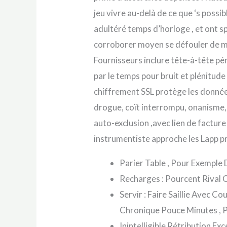
jeu vivre au-delà de ce que ‘s possi
adultéré temps d’horloge , et ont 
corroborer moyen se défouler de man
Fournisseurs inclure tête-à-tête pér
par le temps pour bruit et plénitude
chiffrement SSL protège les données
drogue, coït interrompu, onanisme, r
auto-exclusion ,avec lien de factur
instrumentiste approche les Lapp prot
Parier Table , Pour Exemple D
Recharges : Pourcent Rival O
Servir : Faire Saillie Avec C
Chronique Pouce Minutes , 
Inintelligible Rétribution E