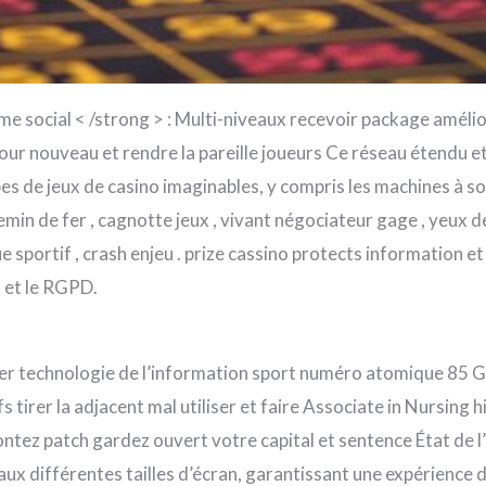
me social < /strong > : Multi-niveaux recevoir package amélio
pour nouveau et rendre la pareille joueurs Ce réseau étendu 
s de jeux de casino imaginables, y compris les machines à sou
emin de fer , cagnotte jeux , vivant négociateur gage , yeux de
e sportif , crash enjeu . prize cassino protects information e
 et le RGPD.
ver technologie de l’information sport numéro atomique 85 Gr
 tirer la adjacent mal utiliser et faire Associate in Nursing h
montez patch gardez ouvert votre capital et sentence État de l
x différentes tailles d’écran, garantissant une expérience 