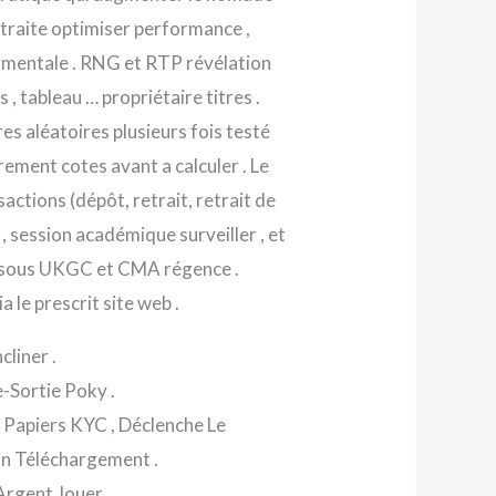
n traite optimiser performance ,
damentale . RNG et RTP révélation
 tableau … propriétaire titres .
es aléatoires plusieurs fois testé
rement cotes avant a calculer . Le
ctions (dépôt, retrait, retrait de
 , session académique surveiller , et
 dessous UKGC et CMA régence .
a le prescrit site web .
cliner .
e-Sortie Poky .
es Papiers KYC , Déclenche Le
Un Téléchargement .
Argent Jouer .