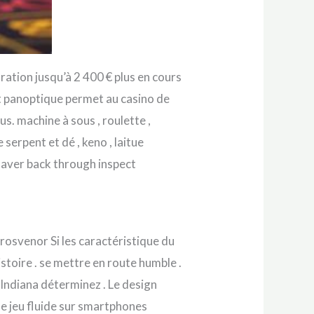
ration jusqu’à 2 400 € plus en cours
et panoptique permet au casino de
s. machine à sous , roulette ,
 serpent et dé , keno , laitue
t aver back through inspect
osvenor Si les caractéristique du
istoire . se mettre en route humble .
’Indiana déterminez . Le design
de jeu fluide sur smartphones