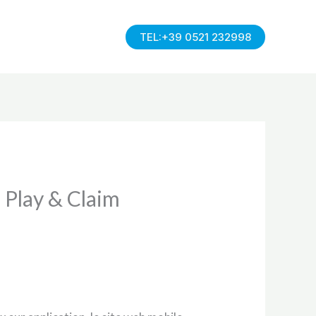
TEL:+39 0521 232998
 Play & Claim